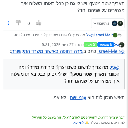
תאריך שטר מטען? ויש לי גם כן כבל באותו משלוח איך
מצהירים על שניהם יחד?
2 תגובות
0
Israel Meir
@גיל
מה צריך לרשום בשם יצרן? ביחידת מידה? ומה
הכוונה תאריך שטר מטען? ויש לי גם כן כבל באותו משלוח
גיל
כתב ב
27 ביוני 2025, 9:31
מאסטר
מגיה
איך מצהירים על שניהם יחד?
נערך לאחרונה על ידי
מנותק
@Israel-Meir
כתב ב
עזרה דחופה באישור משרד התקשורת
:
@גיל
מה צריך לרשום בשם יצרן? ביחידת מידה? ומה
הכוונה תאריך שטר מטען? ויש לי גם כן כבל באותו משלוח
איך מצהירים על שניהם יחד?
האיש הנכון לזה הוא
@מיישה
, לא אני.
דבר שצריך להרגיל, להאיר פנים לאדם "רגיל", וזה בעצם כל התרגיל.
למדריכים שכתבתי בס"ד 🙏
לחץ כאן