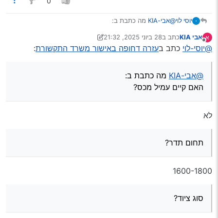
0
@אבי-KIA
מה כתבת ב:
יוסי לוי
האם קיים עמיל מכס?
אבי KIA
כתב ב
28 ביוני 2025, 21:32
א
תחום תדר?
בתודה ראש
נערך לאחרונה על ידי יוני
7 בינו׳ 2025, 10:29
מנותק
@יוסי-לוי
כתב ב
עזרה דחופה באישור משרד התקשורת
:
סוג ציוד?
מאיפה יש לך מפרט טכני?
מה זה צירוף שטר מטען?
@אבי-KIA
מה כתבת ב:
האם קיים עמיל מכס?
לא
תחום תדר?
1600-1800
סוג ציוד?