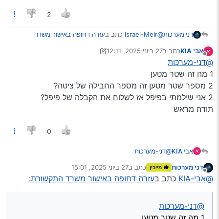
2
@Israel-Meir
כתב ב
עזרה דחופה באישור משרד
דני מערכות
התקשורת
:
אבי KIA
כתב ב
27 ביוני 2025, 12:11
א
נערך לאחרונה על ידי אבי KIA
מנותק
@דני-מערכות
@גיל
מה צריך לרשום בשם יצרן? ביחידת מידה?
ומה הכוונה תאריך שטר מטען? ויש לי גם כן כבל
1 מה זה שטר מטען
שם יצרן: YOPWEY
באותו משלוח איך מצהירים על שניהם יחד?
2 מספר שטר מטען זה מספר החבילה של ציטה?
יחידת מידה 1
2 אני שילמתי בפיפל אז לשלוח את הקבלה של פיפל?
תאריך שטר מטען זה תאריך ההזמנה שלך
מהכבל אתה יכול להתעלם
תודה מראש
0
אבי KIA
@דני-מערכות
א
1 מה זה שטר מטען
דני מערכות
כתב ב
27 ביוני 2025, 15:01
מייבין
2 מספר שטר מטען זה מספר החבילה של ציטה?
נערך לאחרונה על ידי
מנותק
@אבי-KIA
כתב ב
עזרה דחופה באישור משרד התקשורת
:
2 אני שילמתי בפיפל אז לשלוח את הקבלה של פיפל?
תודה מראש
@דני-מערכות
1 מה זה שטר מטען