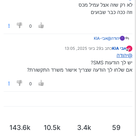
לא רק שזה אצל עמיל מכס
וזה ככה כבר שבועים
0
יהודה
@אבי-KIA
י
לא רק שזה אצל עמיל מכס
אבי KIA
כתב ב
29 ביוני 2025, 13:05
א
וזה ככה כבר שבועים
נערך לאחרונה על ידי
מנותק
@יהודה
יש לך הודעות SMS?
אם שלחו לך הודעה שצריך אישור משרד התקשורת?
0
143.6k
10.5k
3.4k
59