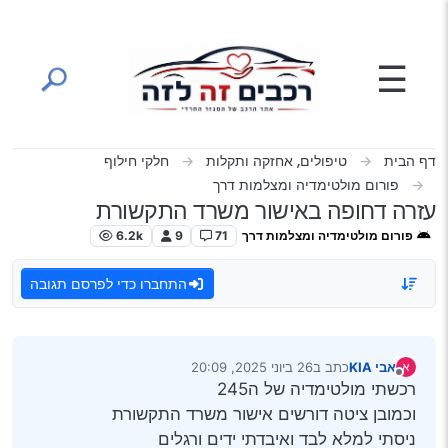
ילוג לתוכן
☰
דף הבית
טיפולים, אחזקה ותקלות
חלקי חילוף
פורום מולטימדיה ומצלמות דרך
עזרה דחופה באישור משרד התקשורת
פורום מולטימדיה ומצלמות דרך
71
9
6.2k
התחברו כדי לפרסם תגובה
אבי KIA
כתב ב
26 ביוני 2025, 20:09
א
נערך לאחרונה על ידי
מנותק
רכשתי מולטימדיה של ה245
וכמובן ציטה דורשים אישור משרד התקשורת
ניסתי למלא לבד ואיבדתי ידים ורגלים