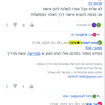
מנותק
@יוסי-לוי
לא שלחו אבל אמרו לשלוח להם אישור
אני מנסה להוציא אישור דרך האתר הממשלתי
י
2 תגובות
0
אבי KIA
@יוסי-לוי
א
לא שלחו אבל אמרו לשלוח להם אישור
פתוח לשמוע
כתב ב
26 ביוני 2025, 21:06
מייבין
אני מנסה להוציא אישור דרך האתר הממשלתי
נערך לאחרונה על ידי
מנותק
@אבי-KIA
המידע מפוזר בפורום אולי הגיע הזמן ש
@מיישה
יעשה מדריך
אנשים חכמים הם אינם אלה שמוצאים את הדרך בעצמם
הם אלו שיודעים לשאול
מתקין וחוסם מולטימדיות + סים של RL באשדוד
b0504114661@gmail.com
1
פתוח לשמוע
@אבי-KIA
המידע מפוזר בפורום אולי הגיע הזמן ש
@מיישה
יעשה
אבי KIA
כתב ב
26 ביוני 2025, 21:08
א