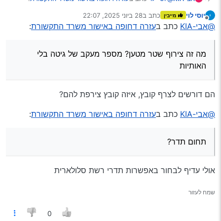
יוסי לוי
כתב ב
28 ביוני 2025, 22:07
מייבין
נערך לאחרונה על ידי
מנותק
@אבי-KIA
מה כתבת ב:
@אבי-KIA
כתב ב
עזרה דחופה באישור משרד התקשורת
:
האם קיים עמיל מכס?
לא
מה זה צירוף שטר מטען? מספר מעקב של גיטה בלי
האותיות
תחום תדר?
הם דורשים לצרף קובץ, איזה קובץ צירפת להם?
1600-1800
@אבי-KIA
כתב ב
עזרה דחופה באישור משרד התקשורת
:
סוג ציוד?
תחום תדר?
מקלט רכב משולב
אולי עדיף לבחור באפשרות תדרי רשת סלולארית
מאיפה יש לך מפרט טכני?
שמח לעזור
צילום מסך מהמפרט של המערכת -צירפתי
0