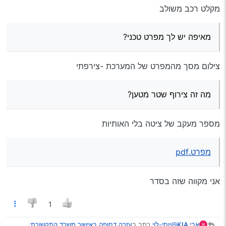
מקלט רכב משולב
מאיפה יש לך מפרט טכני?
צילום מסך מהמפרט של המערכת -צירפתי
מה זה צירוף שטר מטען?
מספר מעקב של ציטה בלי האותיות
מפרט.pdf
אני מקווה שזה בסדר
1
@יוסי-לוי
כתב ב
עזרה דחופה באישור משרד התקשורת
:
אבי KIA
א