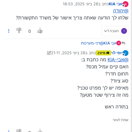
אבי KIA
כתב ב
28 ביוני 2025, 18:53
א
גם לי יש כזה תקוע אבל בנתיים לא אמרו לי כלום.
נערך לאחרונה על ידי
מנותק
@יהודה
שלחו לך הודעה שאתה צריך אישור של משרד התקשורת?
י
תגובה 1
0
אבי KIA
@דני-מערכות
א
תודה
יוסי לוי
כתב ב
28 ביוני 2025, 21:11
מייבין
שלחתי אני מקווה שזה יעבור
נערך לאחרונה על ידי יוסי לוי
מנותק
@אבי-KIA
מה כתבת ב:
האם קיים עמיל מכס?
תחום תדר?
סוג ציוד?
מאיפה יש לך מפרט טכני?
מה זה צירוף שטר מטען?
בתודה ראש
שמח לעזור