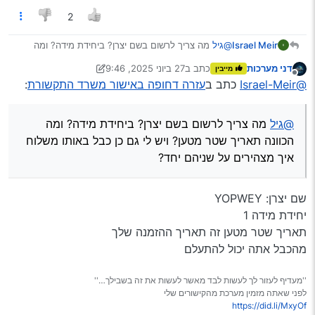
2
Israel Meir
@גיל
מה צריך לרשום בשם יצרן? ביחידת מידה? ומה
הכוונה תאריך שטר מטען? ויש לי גם כן כבל באותו משלוח
דני מערכות
כתב ב
27 ביוני 2025, 9:46
מייבין
איך מצהירים על שניהם יחד?
נערך לאחרונה על ידי דני מערכות
מנותק
@Israel-Meir
כתב ב
עזרה דחופה באישור משרד התקשורת
:
@גיל
מה צריך לרשום בשם יצרן? ביחידת מידה? ומה
הכוונה תאריך שטר מטען? ויש לי גם כן כבל באותו משלוח
איך מצהירים על שניהם יחד?
שם יצרן: YOPWEY
יחידת מידה 1
תאריך שטר מטען זה תאריך ההזמנה שלך
מהכבל אתה יכול להתעלם
''מעדיף לעזור לך לעשות לבד מאשר לעשות את זה בשבילך…''
לפני שאתה מזמין מערכת מהקישורים שלי
https://did.li/MxyOf