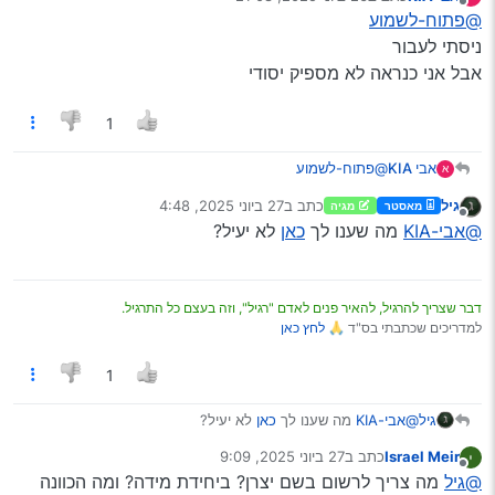
מדריך
נערך לאחרונה על ידי
מנותק
@פתוח-לשמוע
ניסתי לעבור
אבל אני כנראה לא מספיק יסודי
1
אבי KIA
@פתוח-לשמוע
א
ניסתי לעבור
גיל
כתב ב
27 ביוני 2025, 4:48
מאסטר
מגיה
אבל אני כנראה לא מספיק יסודי
נערך לאחרונה על ידי
מנותק
@אבי-KIA
מה שענו לך
כאן
לא יעיל?
דבר שצריך להרגיל, להאיר פנים לאדם "רגיל", וזה בעצם כל התרגיל.
למדריכים שכתבתי בס"ד 🙏
לחץ כאן
1
גיל
@אבי-KIA
מה שענו לך
כאן
לא יעיל?
Israel Meir
כתב ב
27 ביוני 2025, 9:09
נערך לאחרונה על ידי
מנותק
@גיל
מה צריך לרשום בשם יצרן? ביחידת מידה? ומה הכוונה