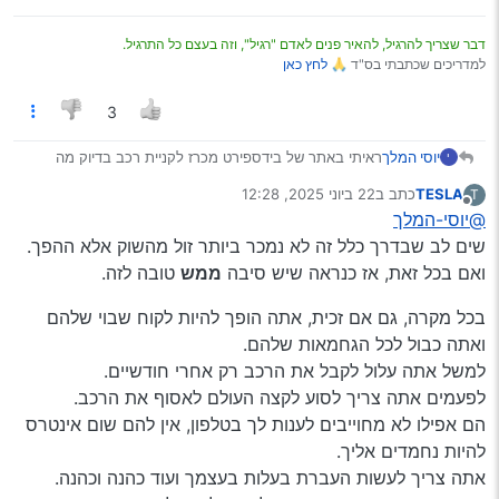
דבר שצריך להרגיל, להאיר פנים לאדם "רגיל", וזה בעצם כל התרגיל.
למדריכים שכתבתי בס"ד 🙏
לחץ כאן
3
יוסי המלך
ראיתי באתר של בידספירט מכרז לקניית רכב בדיוק מה
י
שאני מחפש ואני מנסה להבין מה הסיכונים בלנסות לקנות
TESLA
כתב ב
22 ביוני 2025, 12:28
T
את האוטו
נערך לאחרונה על ידי
מנותק
@יוסי-המלך
שים לב שבדרך כלל זה לא נמכר ביותר זול מהשוק אלא ההפך.
ואם בכל זאת, אז כנראה שיש סיבה
ממש
טובה לזה.
בכל מקרה, גם אם זכית, אתה הופך להיות לקוח שבוי שלהם
ואתה כבול לכל הגחמאות שלהם.
למשל אתה עלול לקבל את הרכב רק אחרי חודשיים.
לפעמים אתה צריך לסוע לקצה העולם לאסוף את הרכב.
הם אפילו לא מחוייבים לענות לך בטלפון, אין להם שום אינטרס
להיות נחמדים אליך.
אתה צריך לעשות העברת בעלות בעצמך ועוד כהנה וכהנה.