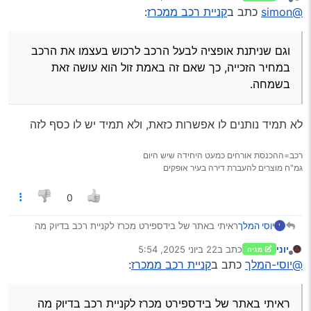
נערך לאחרונה על ידי
מנותק
ראיתי באתר של בידספירט מכרז לקניית רכב בדיוק מה
@simon
כתב ב
קניית רכב ממכרז
:
שאני מחפש ואני מנסה להבין מה הסיכונים בלנסות
דובר על זה הרבה בפורום, תחפש.
לקנות את האוטו
תמצית הדברים, חתול בשק, אין לך שמץ מושג מה עבר על
וגם שניתנת אופציה לבעל הרכב לרכוש בעצמו את הרכב
הרכב, ואדם שיודע שהולכים לעקל לו את הרכב הוא מתחזק
במחיר הזכייה, כך שאם זה באמת זול הוא עושה זאת
אותו בהתאם, והרבה פעמים הק"מ עבר ניתוח משמעותי.
בשמחה.
חוץ מזה שבפועל זה נמכר במחיר לא זול כל כך, וגם שניתנת
אופציה לבעל הרכב לרכוש בעצמו את הרכב במחיר הזכייה, כך
שאם זה באמת זול הוא עושה זאת בשמחה.
לא תמיד נותנים לו אפשרות כזאת, ולא תמיד יש לו כסף לזה
רכב=ההכנסת אורחים כמעט היחידה שיש היום
גמ"ח מוצרים להעברת דירה בעיר אופקים
0
יוסי המלך
ראיתי באתר של בידספירט מכרז לקניית רכב בדיוק מה
י
שאני מחפש ואני מנסה להבין מה הסיכונים בלנסות לקנות
יוני
כתב ב
22 ביוני 2025, 5:54
מגיה
את האוטו
נערך לאחרונה על ידי
מנותק
@יוסי-המלך
כתב ב
קניית רכב ממכרז
:
ראיתי באתר של בידספירט מכרז לקניית רכב בדיוק מה