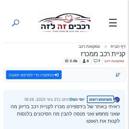
ילוג לתוכן
☰
דף הבית
עסקאות רכב
קניית רכב ממכרז
עסקאות רכב
7
6
2.0k
התחברו כדי לפרסם תגובה
משתמש רשום
יוסי המלך
כתב ב
21 ביוני 2025, 18:26
י
נערך לאחרונה על ידי
מנותק
ראיתי באתר של בידספירט מכרז לקניית רכב בדיוק מה
שאני מחפש ואני מנסה להבין מה הסיכונים בלנסות
לקנות את האוטו