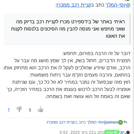
נערך לאחרונה על ידי
מנותק
@יוסי-המלך
כתב ב
קניית רכב ממכרז
:
ראיתי באתר של בידספירט מכרז לקניית רכב בדיוק מה
שאני מחפש ואני מנסה להבין מה הסיכונים בלנסות לקנות
את האוטו
דובר על זה הרבה בפורום, תחפש.
תמצית הדברים, חתול בשק, אין לך שמץ מושג מה עבר על
הרכב, ואדם שיודע שהולכים לעקל לו את הרכב הוא מתחזק אותו
בהתאם, והרבה פעמים הק"מ עבר ניתוח משמעותי.
חוץ מזה שבפועל זה נמכר במחיר לא זול כל כך, וגם שניתנת
אופציה לבעל הרכב לרכוש בעצמו את הרכב במחיר הזכייה, כך
שאם זה באמת זול הוא עושה זאת בשמחה.
5
@יוסי-המלך
כתב ב
קניית רכב ממכרז
:
simon
יוני
כתב ב
22 ביוני 2025, 5:52
מגיה