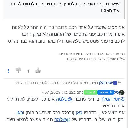
שאני מחפש ואני מנסה להבין מה הסיכונים בלנסות לקנות
את האוטו
אני מציע שתגיד על איזה רכב מדובר כך יהיה יותר קל לענות
אינו דומה רכב יפני שהסיכון של ההזנחה לא מזיק הרבה
לרכב צרפתי שמספיק שלא אמרו לו בוקר טוב והוא כבר נהרס
רכב=ההכנסת אורחים כמעט היחידה שיש היום
גמ"ח מוצרים להעברת דירה בעיר אופקים
1
יוסי המלך
ראיתי באתר של בידספירט מכרז לקניית רכב בדיוק מה
י
שאני מחפש ואני מנסה להבין מה הסיכונים בלנסות לקנות
גיל
כתב ב
22 ביוני 2025, 7:57
מאסטר
מגיה
את האוטו
נערך לאחרונה על ידי
מנותק
@יוסי-המלך
ביודעי שחברי
@שלמה
אינו פנוי לעניין, לא תייגתי
אותו מראש.
אני מציע לעיין בדבריו
כאן
(ובכלל בכל השרשור הזה) ו
כאן
.
ומקווה שיועיל, כי בדבריו של
@שלמה
תמיד אפשר למצוא טעם.