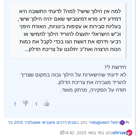
למה אין הילוך שישי? למה? לדעתי התשובה היא
דמידע ידע מרא דמיצובישי שאם יהיה הילוך שישי,
בעליות סבירות או עקיפות בינוניות, האזרח היפני
וכ"ש הישראלי יתעצלו להוריד הילוך לחמישי או
רביעי וידרסו את דוושת הגז בכדי לקבל את כמות
הכוח הרצויה ואח"כ יתלוננו על צריכת הדלק…
חידשת לי!
לא ידעתי שהישארות על הילוך גבוה במקום שצריך
להוריד מגבירה את צריכת הדלק.
תודה על הסקירה, מרתק מאוד.
1
האמת היא שלפני שקניתי את הרכב, חיפשתי בכל רחבי
הרשת מבחן דרכים (בעברית) על הדגם, ופרט לאיזכורים
סימליים בכמה ממבחני הדגם האוטומטי לא שמעתי עליו
וכן, קורא יקר, אני יודע שזה מרגש לקרא את מבחן
@מאיר
כתב ב
מבחן דרכים מיצובישי אאוטלנדר 2015 גיר
רפאל יהושע
מאומה.
הדרכים הראשון בעולם לגירסה הידנית של האאוטלנדר,
ר
ידני 5 מקומות רמת גימור invite
:
אאוטלנדר בכללי
וגם אני מתרגש, כי יש דברים שיש אותם רק בפורום
שברולט
כתב ב
16 במאי 2025, 14:42
ש
“רכבים זה לזה”. אז לא נותר לנו אלא להתחיל…
נערך לאחרונה על ידי שברולט