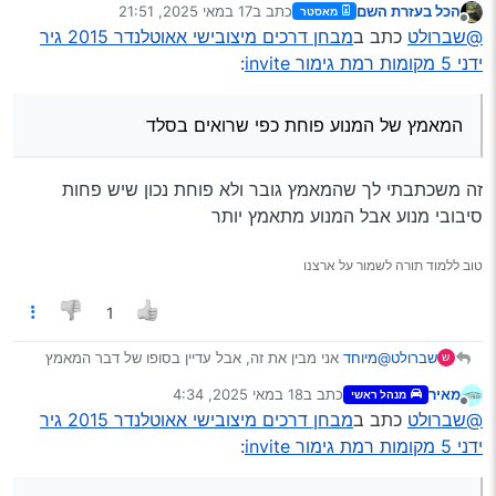
חמישי חמישי…
הכל בעזרת השם
כתב ב
17 במאי 2025, 21:51
מאסטר
גבוהה?
נערך לאחרונה על ידי
מנותק
@שברולט
כתב ב
מבחן דרכים מיצובישי אאוטלנדר 2015 גיר
ידני 5 מקומות רמת גימור invite
:
המאמץ של המנוע פוחת כפי שרואים בסלד
זה משכתבתי לך שהמאמץ גובר ולא פוחת נכון שיש פחות
סיבובי מנוע אבל המנוע מתאמץ יותר
טוב ללמוד תורה לשמור על ארצנו
1
שברולט
@מיוחד
אני מבין את זה, אבל עדיין בסופו של דבר המאמץ
ש
של המנוע פוחת כפי שרואים בסלד, אז למה הצריכה יותר
מאיר
כתב ב
18 במאי 2025, 4:34
מנהל ראשי
גבוהה?
נערך לאחרונה על ידי
מנותק
ההילוך הראשון קצר יחסית וב20 קמ"ש הוא כבר עומד על
@שברולט
כתב ב
מבחן דרכים מיצובישי אאוטלנדר 2015 גיר
קצת יותר מ3,000 סל"ד, עד כאן סבבה… הבעיה היא
ידני 5 מקומות רמת גימור invite
:
שההילוך השני ארוך מאד והוא מקבל את 20 קמ"ש
כאמור ההילוך החמישי קצר מהמצופה והוא דומה יותר
בכ1,300 סל"ד כלומר שאין מספיק כח לתאוצה בינונית
ליחס ההעברה אחרון הקיים ברכבי מיני הזקוקים לתוספת