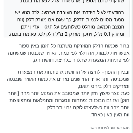
שזרקתי סתם מספר), או 0 אחד עגול לפעימת בוכנה.
לסיכום
לחיי היום יום. בנהיגה בינונית הקרובה לחיי היום יום הרכב
האוטומטית (רציפה) חסכונית יותר. וצ"ע.
מוציא לי כ1/11 במשולב וזאת כשמדובר על גפ"ם שנהוג
רכב ידני הוא לא מתאים לכל אחד, איש איש ונסיבותיו…
בהודעתי לעיל חידדתי את העובדה שכמעט לכל מנוע יש
לומר עליו שהוא פחות יעיל מבנזין בכ5%.
למעשה אין בדרך כלל ביקוש לגירסאות ידניות, אך מכיוון
מנעד מסוים לכמות הדלק, כך שגם אם מוזרק דלק (וזה
שהאאוטלנדר הידנית נדירה יחסית הביקוש אליה משתווה
עולה מן האמור שלמיצובישי אאוטלנדר ידנית יש חסרונות
המצב הכמעט מוחלט כשלוחצים על הגז) - עדיין יתכן
יחסית לגירסה האוטומטית, אך המחירון שלה ברצפה
אך אף אחת מהן לא באמת מהותית לחובבי הידני, והיא
ומוזרק 0.1 מ’‘ל, ויתכן ומוזרק 2 מ’'ל דלק לכל פעימת בוכנה.
ולפני שיקלול המחירון של רכב שכזה (2015) מגיע
אף נמכרת יחסית בזול למרות שהמחיר גבוה בהרבה
ל31,000 ש"ח בזמן שאוטומטית דומה שווה 69,000 ש"ח
ממחירון לוי יצחק. לדעתי מי שמחפש ג’יפון ידני, אמין עם
ולכן: ‘‘X סל’‘ד לא שווה לכמות דלק Y’’. נקודה.
ברור שכמות הדלק המוזרקת משתנה כל הזמן באין ספור
וכבר ספדתי על כך בפורום תחת הכותרת:
“דוושה
מוניטין, מרווח וחזק - האאוטלנדר באמת אופציה נהדרת!
שלישית בחצי מחיר”
.
אפשרויות לכמות, וזה תלוי לפי כמות האוויר שנכנסת שמשתנה
לפי פתיחת המצערת שתלויה בלחיצת דוושת הגז,
ובכיוון ההפוך- לחיצה על הדוושת גז פותחת את המצערת
שמכניסה יותר אוויר החיישנים מזהים את כמות האוויר שנכנסה
ומזריקים דלק ביחס תואם,
כעת נוצר פיצוץ חזק יותר שמסובב את המנוע יותר מהר [ויותר
חזק] ואז גם הבוכנות נפתחות ונסגרות ומתמלאות ומתפוצצות
יותר מהר וזה כשלעצמו לוקח גם יותר דלק
אשמח לתגובות, הערות, הארות ושאלות גם בכדי לשפר
וזה מעין באין כאחד.
את הכתבה הזו. בהצלחה לכולם וחג שמח!
מנגו כשר טוב לעבודת השם