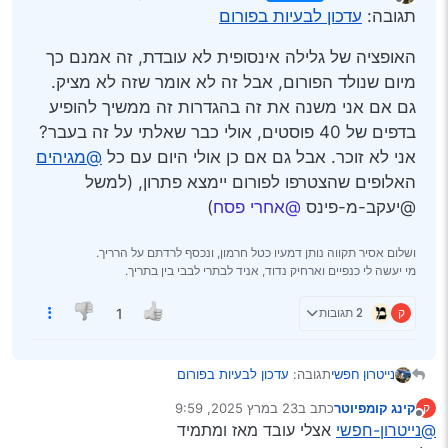
נערך לאחרונה על ידי
מנותק
תגובה:
עדכון לבעיות בפורום
האופציה של גלילה אינסופית לא עובדת, זה אמנם כך
מיום שנולד הפורום, אבל זה לא אומר שזה לא מציק.
גם אם אני משנה את זה בהגדרות זה ממשיך להופיע
בדפים של 40 פוסטים, אולי כבר שאלתי על זה בעבר?
אני לא זוכר. אבל גם אם כן אולי היום עם כל
@מגיהים
האלופים שהצטרפו לפורום יימצא פתרון, (למשל
@יעקב-מ-פינס
@אחרי פסח
)
ושלום אסיר תקווה נותן דמעיו כטל חרמון, ונכסף לרדתם על הרריך.
מי יעשה לי כנפיים וארחיק נדוד, אניד לבתרי לבבי בין בתריך.
ק
2 תגובות
1
תגובה:
עדכון לבעיות בפורום
נייטרון חפשי
קינג קומפיוטר
כתב ב
23 במרץ 2025, 9:59
ק
האופציה של גלילה אינסופית לא עובדת, זה אמנם כך
נערך לאחרונה על ידי
מנותק
@נייטרון-חפשי
אצלי עובד מאז ומתמיד
מיום שנולד הפורום, אבל זה לא אומר שזה לא מציק. גם