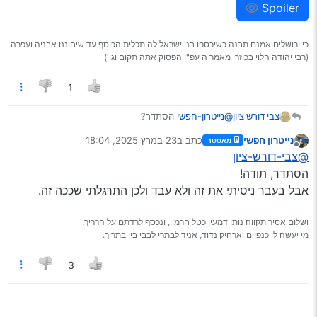
Spoiler
כי ירושלים אמנם תבנה כשיכספו בני ישראל לה תכלית הכוסף עד שיחוננו אבניה ועפרה
(רבי יהודה הלוי בכוזרי מאמר ה עפ"י הפסוק אתה תקום וגו')
1
@נייטרון-חפשי
הסתדר?
צבי דורש ציון
נייטרון חפשי
כתב ב
23 במרץ 2025, 18:04
מאסטר
נערך לאחרונה על ידי
Spoiler
מנותק
@צבי-דורש-ציון
הסתדר, תודה!
אבל בעבר ניסיתי את זה ולא עבד ולכן התרגלתי שככה זה.
ושלום אסיר תקווה נותן דמעיו כטל חרמון, ונכסף לרדתם על הרריך.
מי יעשה לי כנפיים וארחיק נדוד, אניד לבתרי לבבי בין בתריך.
3