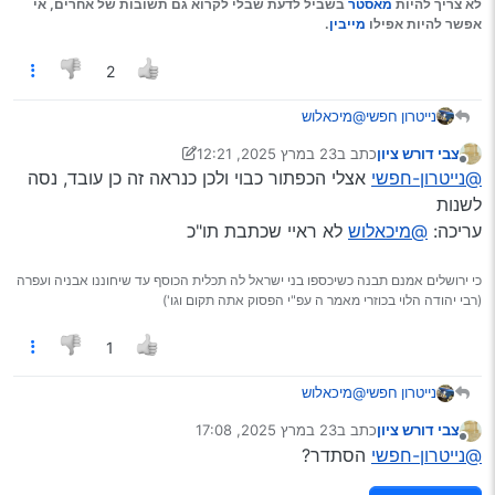
לא צריך להיות
מאסטר
בשביל לדעת שבלי לקרוא גם תשובות של אחרים, אי
אפשר להיות אפילו
מייבין
.
2
נייטרון חפשי
@מיכאלוש
צבי דורש ציון
כתב ב
23 במרץ 2025, 12:21
נערך לאחרונה על ידי Klonimoos
מנותק
@נייטרון-חפשי
אצלי הכפתור כבוי ולכן כנראה זה כן עובד, נסה
לשנות
עריכה:
@מיכאלוש
לא ראיי שכתבת תו"כ
כי ירושלים אמנם תבנה כשיכספו בני ישראל לה תכלית הכוסף עד שיחוננו אבניה ועפרה
(רבי יהודה הלוי בכוזרי מאמר ה עפ"י הפסוק אתה תקום וגו')
1
נייטרון חפשי
@מיכאלוש
צבי דורש ציון
כתב ב
23 במרץ 2025, 17:08
נערך לאחרונה על ידי
מנותק
@נייטרון-חפשי
הסתדר?