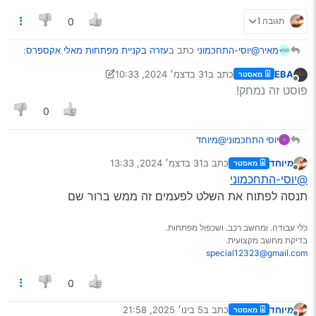
תגובה 1
0
@יוסי-התחכמוני
כתב ב
עזרה בקניית מפתחות מאלי אקספרס
:
מאיר
EBA
כתב ב
31 בדצמ׳ 2024, 10:33
מאסטר
נערך לאחרונה על ידי EBA
מנותק
אוריס 2021
פוסט זה נמחק!
0
?
יוסי התחכמוני
@מיוחד
אולי קורולה?
אני רוצה צילום או מפרט של המפתח מה המקט שלו
מיוחד
כתב ב
31 בדצמ׳ 2024, 13:33
מאסטר
שלא הזמין סתם למשהוא יש קורולה ב?ורום שיעשה
נערך לאחרונה על ידי
מנותק
@יוסי-התחכמוני
חסד או אתה מיוחד יודע איך להגיע למפרט של המפתח
אולי ??
תנסה לפתוח את השלט לפעמים זה ממש ברור שם
כלי עבודה. ומחשב רכב. ושכפול מפתחות.
בדיקת מחשב מקצועית.
special12323@gmail.com
0
מיוחד
כתב ב
5 בינו׳ 2025, 21:58
מאסטר
נערך לאחרונה על ידי