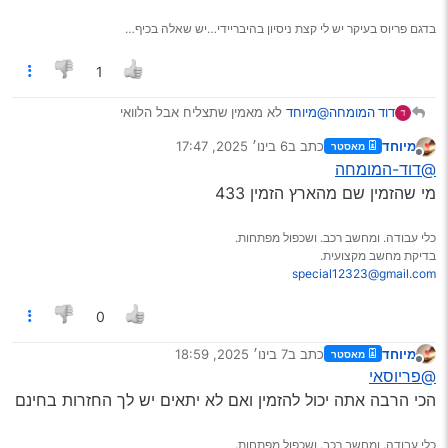
בדגם פריוס בעיקר יש לי קצת ניסיון בהיבריידי…יש שאלה בכיף…
1
@מיוחד
לא מאמין שתצליח אבל הלוואי
דוד המומחה
מדבר לאחר כמה כשלונות של חברים בתחום ואם הלכת
מיוחד
כתב ב
6 בינו׳ 2025, 17:47
מאסטר
על הימורים
נערך לאחרונה על ידי
Spoiler
מנותק
@דוד-המומחה
תתמקד בתדר 434 יותר ולא באחרים
מי שהזמין שם מהארץ הזמין 433
כלי עבודה. ומחשב רכב. ושכפול מפתחות.
בדיקת מחשב מקצועית.
special12323@gmail.com
0
מיוחד
כתב ב
7 בינו׳ 2025, 18:59
מאסטר
נערך לאחרונה על ידי
מנותק
@פריוסאי
הכי הרבה אתה יכול להזמין ואם לא יתאים יש לך החזרות בחינם
כלי עבודה. ומחשב רכב. ושכפול מפתחות.