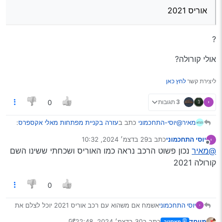
אוריס 2021
?
אולי קורולה?
ליצירת קשר
לחץ כאן
3 תגובות
0
@יוסי-התחכמוני
כתב ב
עזרה בקניית מפתחות מאלי אקספרס
:
מאיר
יוסי התחכמוני
כתב ב
29 בדצמ׳ 2024, 10:32
נערך לאחרונה על ידי
מנותק
אוריס 2021
@מאיר
נכון פשוט הרכב נראה כמו האוריס ושכחתי ששינו השם
קורולה 2021
?
0
אולי קורולה?
יוסי התחכמוני
אשמח אם משהוא עם רכב אוריס 2021 יוכל לצלם את
הבתוכו של השלט
מיוחד
כתב ב
30 בדצמ׳ 2024, 22:48
מאסטר