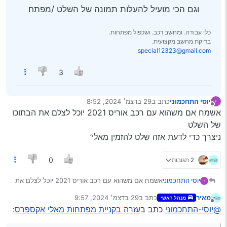
וגם הכי מועיל להעלות תמונה של השלט /מפתח
כלי עבודה. ומחשב רכב. ושכפול מפתחות.
בדיקת מחשב מקצועית.
special12323@gmail.com
3
יוסי התחכמוני
כתב ב
29 בדצמ׳ 2024, 8:52
נערך לאחרונה על ידי
מנותק
אשמח אם משהוא עם רכב אוריס 2021 יוכל לצלם את הבתוכו
של השלט
ניצרך כדי לדעת אזה שלט להזמין מאלי’
2 תגובות
0
יוסי התחכמוני
אשמח אם משהוא עם רכב אוריס 2021 יוכל לצלם את
הבתוכו של השלט
מאיר
כתב ב
29 בדצמ׳ 2024, 9:57
מנהל ראשי
ניצרך כדי לדעת אזה שלט להזמין מאלי’
נערך לאחרונה על ידי
מנותק
@יוסי-התחכמוני
כתב ב
עזרה בקניית מפתחות מאלי אקספרס
: