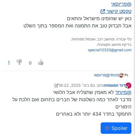
מנותק
@פריוסאי
טקסט קישור
כאן יש שהזמינו מישראל והתאים
אבל תבדוק טוב את התמונה ואת המספר בתוך השלט
כלי עבודה. ומחשב רכב. ושכפול מפתחות.
בדיקת מחשב מקצועית.
special12323@gmail.com
0
מיוחד
@פריוסאי
טקסט קישור
דוד המומחה
כתב ב
6 בינו׳ 2025, 16:22
כאן יש שהזמינו מישראל והתאים
נערך לאחרונה על ידי דוד המומחה
1 ביוני 2025, 16:22
מנותק
@מיוחד
לא מאמין שתצליח אבל הלוואי
אבל תבדוק טוב את התמונה ואת המספר בתוך השלט
מדבר לאחר כמה כשלונות של חברים בתחום ואם הלכת על
הימורים
תתמקד בתדר 434 יותר ולא באחרים
Spoiler