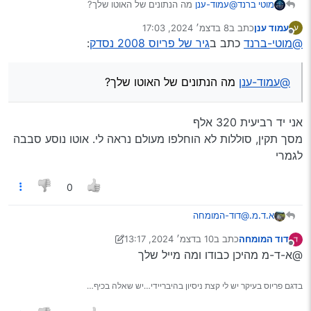
מוטי ברנד
@עמוד-ענן
מה הנתונים של האוטו שלך?
עמוד ענן
כתב ב
8 בדצמ׳ 2024, 17:03
ע
נערך לאחרונה על ידי
מנותק
@מוטי-ברנד
כתב ב
גיר של פריוס 2008 נסדק
:
@עמוד-ענן
מה הנתונים של האוטו שלך?
אני יד רביעית 320 אלף
מסך תקין, סוללות לא הוחלפו מעולם נראה לי. אוטו נוסע סבבה
לגמרי
0
א.ד.מ.
@דוד-המומחה
אפשר כבר לפתוח הזמנה אצלך???
דוד המומחה
כתב ב
10 בדצמ׳ 2024, 13:17
1 קונקטור נורת איתות דופן קדמית
נערך לאחרונה על ידי Klonimoos
12 באוק׳ 2024, 13:41
מנותק
@א-ד-מ מהיכן כבודו ומה מייל שלך
2 מפתח מקורי
3 בוכנות תא מטען
4 מסך מרכזי לא שרוף.
בדגם פריוס בעיקר יש לי קצת ניסיון בהיבריידי…יש שאלה בכיף…