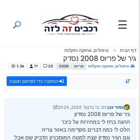
ילוג לתוכן
☰
דף הבית
טיפולים, אחזקה ותקלות
גיר של פריוס 2008 נסדק
טיפולים, אחזקה ותקלות
פריוס
2008
25
11
1.3k
התחברו כדי לפרסם תגובה
עמוד ענן
כתב ב
1 בדצמ׳ 2024, 20:24
ע
נערך לאחרונה על ידי Klonimoos
12 בינו׳ 2024, 21:20
מנותק
גיר של פריוס 2008 נסדק
ההגה ברח לי במהירות על כיכר
הלכו לי כמה דברים מקדימה באזור צריה
וגם הגיר נסדק קצת למטה המוסכניק הדביק שם אבל