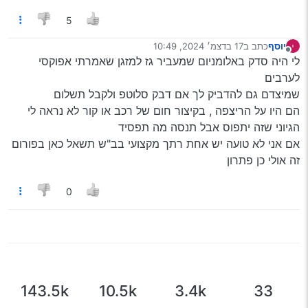
5
יוסף
כתב ב
17 בדצמ׳ 2024, 10:49
נערך לאחרונה על ידי
מנותק
לי היה סדק באלומניום שמעביר גז למזגן שאמרתי אפוקסי
לערבים
שמיצדם גם להדביק לך אם דבק סלוטפ ולקבל תשלום
הם היו על הריצפה , בקיצור חום של רכב או קור לא נראה לי
הגיוני שזה יתפוס אבל תנסה מה תפסיד
אם אני לא טועה יש אחת רתך מקצועי בב"ש תשאל כאן בפורום
זה אולי כן פתרון
0
143.5k
10.5k
3.4k
33