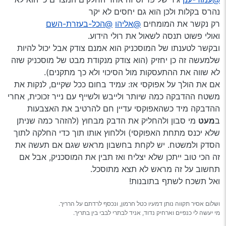
למעשה יש טיפטוף של שמן גיר
נהרס בקלות ולכן הוא גם יחסים לא יקר
מוסכניק אחר שלהכתי אליו אמר ששום אפוקסי לא יחזיק
רק נקשר את המומחים
@אליהו
@הכל-בעזרת-השם
וחייבים להחליף גיר
ואולי פשוט תנסה לשאול את רולי הידוע.
מה דעתכם מה לעשות?
ובקשר לטענתו של המוסכניק הוא אמנם צודק אבל יכול להיות
האם יש לקנות גיר מפירוק?
שלמעשה זה כן יחזיק (הוא צודק מנקודת מבט של מוסכניק שזה
לא שווה את ההתעסקות מול הסיכוי ולא כך מתקנים).
אם את הולך על אפוקסי אז: עמיד בחום ככל שקיים, לנקות את
משטח ההדבקה כמה שיותר ולייבש ולשייף עם נייר זכוכית, אחרי
ההדבקה מיד כשהאפוקסי עדיין חם להרטיב את האצבעות
ב
מעט
מי סבון ולהחליק את הדבק מבחוץ (להזהר כמה שניתן
שלא יכנס מתחת האפוקסי) וללחוץ אותו תוך כדי החלקה לתוך
הסדק ולמשטח. יש לקחת בחשבון מראש שגם אם תעשה את
זה הכי טוב ייתכן שלא יצליח ואז תבין את המוסכניק, אבל אם
תחשוב על זה מראש לא תצא מתוסכל.
ואל תשכח לשתף בתובנות!
ושלום אסיר תקווה נותן דמעיו כטל חרמון, ונכסף לרדתם על הרריך.
מי יעשה לי כנפיים וארחיק נדוד, אניד לבתרי לבבי בין בתריך.