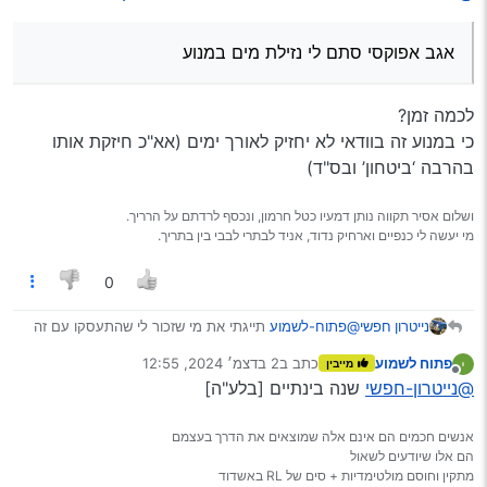
אגב אפוקסי סתם לי נזילת מים במנוע
לכמה זמן?
כי במנוע זה בוודאי לא יחזיק לאורך ימים (אא"כ חיזקת אותו
בהרבה ‘ביטחון’ ובס"ד)
ושלום אסיר תקווה נותן דמעיו כטל חרמון, ונכסף לרדתם על הרריך.
מי יעשה לי כנפיים וארחיק נדוד, אניד לבתרי לבבי בין בתריך.
0
@פתוח-לשמוע
תייגתי את מי שזכור לי שהתעסקו עם זה
נייטרון חפשי
ספציפי.
פתוח לשמוע
כתב ב
2 בדצמ׳ 2024, 12:55
מייבין
@פתוח-לשמוע
כתב ב
גיר של פריוס 2008 נסדק
:
נערך לאחרונה על ידי
מנותק
@נייטרון-חפשי
שנה בינתיים [בלע"ה]
אגב אפוקסי סתם לי נזילת מים במנוע
אנשים חכמים הם אינם אלה שמוצאים את הדרך בעצמם
הם אלו שיודעים לשאול
מתקין וחוסם מולטימדיות + סים של RL באשדוד
לכמה זמן?