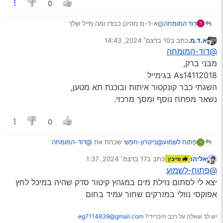
0
דוד המומחה
@א-ד-מ מהיכן כבודו ומה מייל שלך
א.ד.מ.
כתב ב
10 בדצמ׳ 2024, 14:43
נערך לאחרונה על ידי
מנותק
@דוד-המומחה
מבני ברק,
As14112018 בגימייל
השגתי כבר קונקטור איתות ובוכנת תא מטען,
נשאר מפתח נוסף ומסך מרכזי.
0
פתוח לשמוע
@נייטרון-חפשי
שכחת את
@דוד-המומחה
אגב אפוקסי סתם לי נזילת מים במנוע
אליהו
כתב ב
17 בדצמ׳ 2024, 1:37
מייבין
נערך לאחרונה על ידי
מנותק
@פתוח-לשמוע
יצא לי לסתום נזילת מים במגהץ קיטור סדק שהיה במיכל לחץ
אפוקסי נוזלי במזרקים שחור עמיד בחום
יש לך שאלה על רכב היברידי?
eg7114839@gmail.com