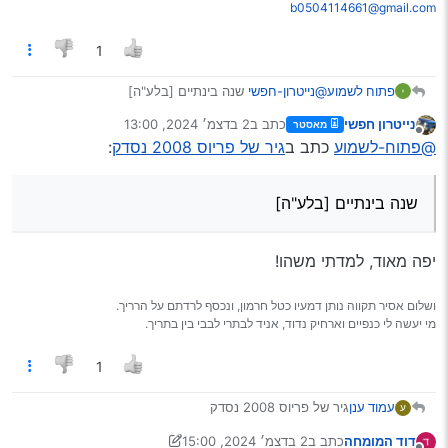
b0504114661@gmail.com
כי במנוע זה בוודאי לא יחזיק לאורך ימים (אא"כ חיזקת
אותו בהרבה ‘ביטחון’ ובס"ד)
1
פתוח לשמוע
@נייטרון-חפשי
שנה בינתיים [בלע"ה]
נייטרון חפשי
כתב ב
2 בדצמ׳ 2024, 13:00
מאסטר
נערך לאחרונה על ידי
מנותק
@פתוח-לשמוע
כתב ב
גיר של פריוס 2008 נסדק
:
שנה בינתיים [בלע"ה]
יפה מאוד, למדתי משהו!
ושלום אסיר תקווה נותן דמעיו כטל חרמון, ונכסף לרדתם על הרריך.
מי יעשה לי כנפיים וארחיק נדוד, אניד לבתרי לבבי בין בתריך.
1
עמוד ענן
גיר של פריוס 2008 נסדק
ע
ההגה ברח לי במהירות על כיכר
דוד המומחה
כתב ב
2 בדצמ׳ 2024, 15:00
הלכו לי כמה דברים מקדימה באזור צריה