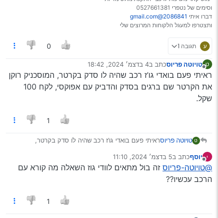
מקרטע.
וסימים של נטפרי 0527661381
דברו איתי
2086841@gmail.com
ותצטרפו למעגל הלקוחות המרוצים שלי
ע
תגובה 1
0
טויוטה פריוס
כתב ב
4 בדצמ׳ 2024, 18:42
ט
נערך לאחרונה על ידי
מנותק
ראיתי פעם בואדי גו’ז רכב שהיה לו סדק בקרטר, המוסכניק רוקן
את הקרטר שם ברגים בסדק והדביק עם אפוקסי, לקח 100
שקל.
1
טויוטה פריוס
ראיתי פעם בואדי גו’ז רכב שהיה לו סדק בקרטר,
ט
המוסכניק רוקן את הקרטר שם ברגים בסדק והדביק עם
יוסף
כתב ב
5 בדצמ׳ 2024, 11:10
אפוקסי, לקח 100 שקל.
נערך לאחרונה על ידי
מנותק
@טויוטה-פריוס
זה בול מתאים לוודי גוז השאלה מה קורא עם
הרכב עכשיו??
1