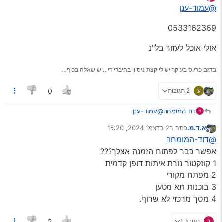
נערך לאחרונה על ידי דוד המומחה
12 באוק׳ 2024, 13:16
מנותק
@עמוד-ענן
וגם הגיר נסדק קצת למטה המוסכניק הדביק שם אבל
למעשה יש טיפטוף של שמן גיר
0533162369
מוסכניק אחר שלהכתי אליו אמר ששום אפוקסי לא יחזיק
וחייבים להחליף גיר
מה דעתכם מה לעשות?
אולי אוכל לעזור בל"נ
האם יש לקנות גיר מפירוק?
בדגם פריוס בעיקר יש לי קצת ניסיון בהיבריידי…יש שאלה בכיף…
ע
2 תגובות
0
@עמוד-ענן
דוד המומחה
א.ד.מ.
כתב ב
2 בדצמ׳ 2024, 15:20
0533162369
נערך לאחרונה על ידי
מנותק
@דוד-המומחה
אולי אוכל לעזור בל"נ
אפשר כבר לפתוח הזמנה אצלך???
1 קונקטור נורת איתות דופן קדמית
2 מפתח מקורי
3 בוכנות תא מטען
4 מסך מרכזי לא שרוף.
תגובה 1
2