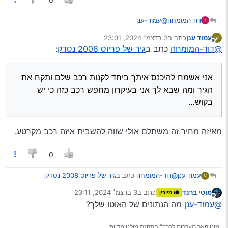
@עמוד-ענן
דוד המומחה
עמוד ענן
כתב ב
3 בדצמ׳ 2024, 23:01
ע
0533162369
נערך לאחרונה על ידי
מנותק
@דוד-המומחה
כתב ב
גיר של פריוס 2008 נסדק
:
אולי אוכל לעזור בל"נ
אני אשמח להיכנס איתך ביחד לקנות רכב שלם ותקח את
הגיר ומה שבא לך אני בעיקרון מחפש רכב כזה כי יש
בקוש…
מאיזה מחיר זה משתלם אולי שווה להשבית איזה רכב מקרטע.
0
@דוד-המומחה
כתב ב
גיר של פריוס 2008 נסדק
:
עמוד ענן
ע
מוטי ברנד
כתב ב
3 בדצמ׳ 2024, 23:11
מייבין
נערך לאחרונה על ידי
מנותק
אני אשמח להיכנס איתך ביחד לקנות רכב שלם ותקח
@עמוד-ענן
מה הנתונים של האוטו שלך?
את הגיר ומה שבא לך אני בעיקרון מחפש רכב כזה כי
מאיזה מחיר זה משתלם אולי שווה להשבית איזה רכב
יש בקוש…
"מוטיקאר מערכות לרכב" התקנת מולטימדיות