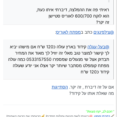
ראיתי פה את ההמלצה, דיברתי איתו כעת,
הוא לוקח 600/700 לאוריס סטיישן
זה יקר?
@צילפינגים
כתב ב
מפתח לאוריס
:
@בעל-עגלה
קידוד בארץ עולה כ120 ש"ח אם מישהו יביא
לך קישור למוצר טוב מאלי זה יוזיל לך מאוד את המחיר
תבדוק אצל שי מנעולים שמספרו 0533157550 כמה עולה
מפתח קומפלט מסתבר שיותר יקר אצלו אני יודע שעולה
קידוד כ120 ש"ח
אם על זה דיברת , זה יקר.
הסתייגות
מה שאלת אותו על קידוד?
''חכם לב, יקח מצוות!''
🖋
כתבתי פוסט,
🧠כיוונתי לשם מצוות גמילות חסדים! 💰הרווחתי את הרווח האמיתי!