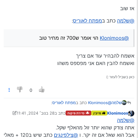
אז שוב
@שלמה
כתב ב
מפתח לאוריס
:
@Klonimoos
הוי אומר ש700 זה מחיר טוב
אשמח להבהיר עוד אם צריך
ואשמח להבין האם אני מפספס משהו
כאן בשביל לעזור :)
0
@Klonimoos
כתב ב
מפתח לאוריס
:
שלמה
Klonimoos
כתב ב
28 בנוב׳ 2024, 11:41
מייבין
סיירת פיקוח
נערך לאחרונה על ידי Klonimoos
מנותק
תנא אתנא קא רמית?
@שלמה
אני הבאתי ראיה מ ר’
@צילפינגים
ואתה מקשה מר’
אתה צודק שהוא יותר זול מהאלף שקל.
@Klonimoos
אני מפספס פה משהו???
@נייטרון-חפשי
.
אבל הוא שאל אם זה יקר. ו
@צילפינגים
כתב שיש ב120 + מאלי
קשיא.