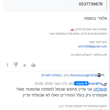
0537739676
אלעדי בנשמה
סמארט קאר מערכות לרכב.🚗
התקנות פרימיום לרכב-מולטימדיה,מצלמות ועוד…
ניתן ליצור קשר:
ehh3266@gmail.com
זמין באלעד, ירושלים והסביבה.
0
@Klonimoos
כתב ב
מפתח לאוריס
:
שלמה
צילפינגים
כתב ב
27 בנוב׳ 2024, 13:49
מאסטר
נערך לאחרונה על ידי
מנותק
@בעל-עגלה
שעל אם 700 זה יקר.
@שלמה
אני עדיין מחפש שכפול למפתח שהזמנתי מאלי
אז הבאתי לו אותך להוכיח שכן…
אקספרס ורק בגלל המחירים האלו לא שכפלתי עדיין
השאלה מה המחיר כיום לאוריס לא למפתח רגיל (אפשר לשאול
פארשטייסט?
את שי מנעולים אותו הביא
@צילפינגים
למעלה)
התקנת מולטימדיות חסימות ואביזרי רכב.
(ואכן בתור טמבור הוא העלה מחירים)