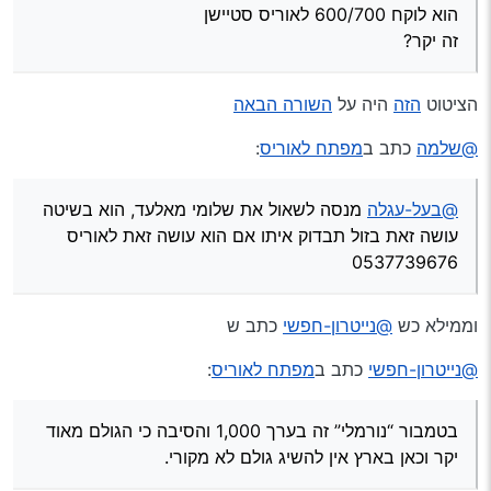
הוא לוקח 600/700 לאוריס סטיישן
זה יקר?
הציטוט
הזה
היה על
השורה הבאה
@שלמה
כתב ב
מפתח לאוריס
:
@בעל-עגלה
מנסה לשאול את שלומי מאלעד, הוא בשיטה
עושה זאת בזול תבדוק איתו אם הוא עושה זאת לאוריס
0537739676
וממילא כש
@נייטרון-חפשי
כתב ש
@נייטרון-חפשי
כתב ב
מפתח לאוריס
:
בטמבור “נורמלי” זה בערך 1,000 והסיבה כי הגולם מאוד
יקר וכאן בארץ אין להשיג גולם לא מקורי.