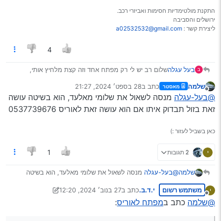
התקנת מולטימדיות חסימות ואביזרי רכב.
ירושלים והסביבה
ליצירת קשר :
a02532532@gmail.com
4
בעל עגלה
שלום רב יש לי רק מפתח אחד וזה קצת מלחיץ אותי,
ב
הייתי שמח שהיה לי עוד אחד
שלמה
כתב ב
28 בספט׳ 2024, 21:27
מאסטר
מדובר באוריס 2015
נערך לאחרונה על ידי
מנותק
@בעל-עגלה
מנסה לשאול את שלומי מאלעד, הוא בשיטה עושה
אשמח לדעת האם שווה לקנות באלי? האם ניתן לקודד
בקלות? כמה עולה בארץ? כל מידע יעזור, אני גר בירושלים
זאת בזול תבדוק איתו אם הוא עושה זאת לאוריס 0537739676
תודה לכולם
כאן בשביל לעזור :)
י
2 תגובות
1
שלמה
@בעל-עגלה
מנסה לשאול את שלומי מאלעד, הוא בשיטה
עושה זאת בזול תבדוק איתו אם הוא עושה זאת לאוריס
משתמש רשום
י.ד.ב.
כתב ב
27 בנוב׳ 2024, 12:20
י
0537739676
נערך לאחרונה על ידי Klonimoos
מנותק
@שלמה
כתב ב
מפתח לאוריס
: