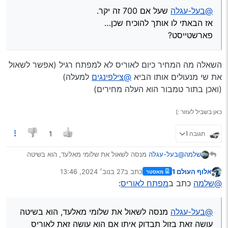
@בעל-עגלה
שעל אם 700 זה יקר.
אז הבאתי לו אותך להוכיח שכן…
פארשטייסט?
השאלה מה המחיר כיום לאוריס לא למפתח רגיל (אפשר לשאול
את שי מנעולים אותו הביא
@צילפינגים
למעלה)
(ואכן בתור טמבור הוא העלה מחירים)
כאן בשביל לעזור :)
תגובה 1
1
שלמה
@בעל-עגלה
מנסה לשאול את שלומי מאלעד, הוא בשיטה
עושה זאת בזול תבדוק איתו אם הוא עושה זאת לאוריס
אלוף העולם 1
כתב ב
27 בנוב׳ 2024, 13:46
מאסטר
0537739676
נערך לאחרונה על ידי
מנותק
@שלמה
כתב ב
מפתח לאוריס
:
@בעל-עגלה
מנסה לשאול את שלומי מאלעד, הוא בשיטה
עושה זאת בזול תבדוק איתו אם הוא עושה זאת לאוריס