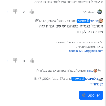
מי יעשה לי כנפיים וארחיק נדוד, אניד לבתרי לבבי בין בתריך.
תגובה 1
2
מיוחד
כתב ב
27 בנוב׳ 2024, 17:46
מאסטר
נערך לאחרונה על ידי מיוחד
מנותק
תסתכל בגמ’‘ח בפורום יש שם גמ’'ח לזה
שם זה רק לקידוד
כלי עבודה. ומחשב רכב. ושכפול מפתחות.
בדיקת מחשב מקצועית.
special12323@gmail.com
0
מיוחד
תסתכל בגמ’‘ח בפורום יש שם גמ’'ח לזה
שם זה רק לקידוד
צילפינגים
כתב ב
27 בנוב׳ 2024, 18:47
מאסטר
נערך לאחרונה על ידי
מנותק
@מיוחד
Spoiler