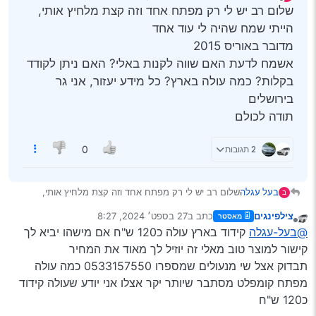
נערך לאחרונה על ידי יעקב מ. פינס
מנותק
שלום רב יש לי רק מפתח אחד וזה קצת מלחיץ אותי,
הייתי שמח שהיה לי עוד אחד
מדובר באוריס 2015
אשמח לדעת האם שווה לקנות באלי? האם ניתן לקודד
בקלות? כמה עולה בארץ? כל מידע יעזור, אני גר
בירושלים
תודה לכולם
2 תגובות
0
בעל עגלה
שלום רב יש לי רק מפתח אחד וזה קצת מלחיץ אותי,
ב
הייתי שמח שהיה לי עוד אחד
צילפינגים
כתב ב
27 בספט׳ 2024, 8:27
מאסטר
מדובר באוריס 2015
נערך לאחרונה על ידי
מנותק
@בעל-עגלה
קידוד בארץ עולה כ120 ש"ח אם מישהו יביא לך
אשמח לדעת האם שווה לקנות באלי? האם ניתן לקודד
בקלות? כמה עולה בארץ? כל מידע יעזור, אני גר בירושלים
קישור למוצר טוב מאלי זה יוזיל לך מאוד את המחיר
תודה לכולם
תבדוק אצל שי מנעולים שמספרו 0533157550 כמה עולה
מפתח קומפלט מסתבר שיותר יקר אצלו אני יודע שעולה קידוד
כ120 ש"ח