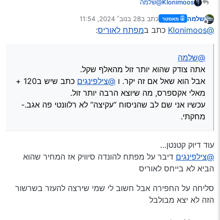
@Klonimoos
הוי אומר ש700 זה מחיר טוב
Klonimoos
@שלמה
אתה צודק שהוא יותר זול מהאלף שקל.
שלמה
כתב ב
28 בנוב׳ 2024, 11:54
מאסטר
אבל הוא שאל אם זה יקר. ו
@צילפינגים
כתב שיש ב120
נערך לאחרונה על ידי
מנותק
אשמח להבהיר עוד אם צריך
@Klonimoos
כתב ב
מפתח לאוריס
:
+ מאלי אקספרס, מה שיוצא הרבה יותר זול.
ואשמח להבין האם אני מפספס משהו
עכשיו אני שם לב שהניסוח ‘‘עקיצה’’ לא רלוונטי פה אגב.-
מחקתי.
@שלמה
אתה צודק שהוא יותר זול מהאלף שקל.
אבל הוא שאל אם זה יקר. ו
@צילפינגים
כתב שיש ב120 +
מאלי אקספרס, מה שיוצא הרבה יותר זול.
עכשיו אני שם לב שהניסוח ‘‘עקיצה’’ לא רלוונטי פה אגב.-
מחקתי.
עוד דיוק קטנטן…
@צילפינגים
דיבר על מפתח להונדה סיוויק אז המחיר שהוא
הביא לא בייחס לאוריס
סליחה על החפירה אבל חשוב לי שמי שירצה להעזר בשרשור
הזה לא יצא מבולבל