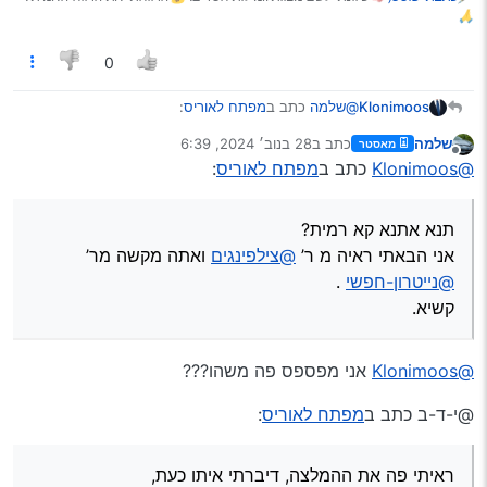
🙏
0
@שלמה
כתב ב
מפתח לאוריס
:
Klonimoos
שלמה
כתב ב
28 בנוב׳ 2024, 6:39
מאסטר
נערך לאחרונה על ידי
מנותק
@Klonimoos
הוי אומר ש700 זה מחיר טוב
@Klonimoos
כתב ב
מפתח לאוריס
:
תנא אתנא קא רמית?
תנא אתנא קא רמית?
אני הבאתי ראיה מ ר’
@צילפינגים
ואתה מקשה מר’
אני הבאתי ראיה מ ר’
@צילפינגים
ואתה מקשה מר’
@נייטרון-חפשי
.
@נייטרון-חפשי
.
קשיא.
קשיא.
@Klonimoos
אני מפספס פה משהו???
@י-ד-ב כתב ב
מפתח לאוריס
:
ראיתי פה את ההמלצה, דיברתי איתו כעת,