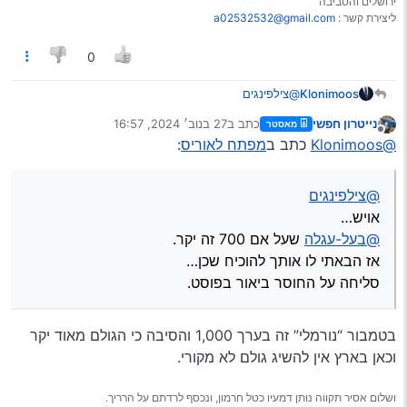
ירושלים והסביבה
ליצירת קשר :
a02532532@gmail.com
0
Klonimoos
@צילפינגים
אויש…
נייטרון חפשי
כתב ב
27 בנוב׳ 2024, 16:57
מאסטר
@בעל-עגלה
שעל אם 700 זה יקר.
נערך לאחרונה על ידי
מנותק
@Klonimoos
כתב ב
מפתח לאוריס
:
אז הבאתי לו אותך להוכיח שכן…
סליחה על החוסר ביאור בפוסט.
@צילפינגים
אויש…
@בעל-עגלה
שעל אם 700 זה יקר.
אז הבאתי לו אותך להוכיח שכן…
סליחה על החוסר ביאור בפוסט.
בטמבור “נורמלי” זה בערך 1,000 והסיבה כי הגולם מאוד יקר
וכאן בארץ אין להשיג גולם לא מקורי.
ושלום אסיר תקווה נותן דמעיו כטל חרמון, ונכסף לרדתם על הרריך.