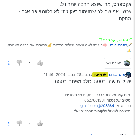
אקספרס, מה שיוצא הרבה יותר זול.
@י-ד-ב כתב ב
מפתח לאוריס
:
עכשיו אני שם לב שהניסוח ‘‘עקיצה’’ לא רלוונטי פה אגב.-
מחקתי.
ראיתי פה את ההמלצה, דיברתי איתו כעת,
הוא לוקח 600/700 לאוריס סטיישן
הציטוט
הזה
היה על
השורה הבאה
זה יקר?
''חכם לב, יקח מצוות!''
@שלמה
כתב ב
מפתח לאוריס
:
🖋
כתבתי פוסט,
🧠כיוונתי לשם מצוות גמילות חסדים! 💰הרווחתי את הרווח האמיתי!
🙏
@בעל-עגלה
מנסה לשאול את שלומי מאלעד, הוא
תגובה 1
1
בשיטה עושה זאת בזול תבדוק איתו אם הוא עושה זאת
וממילא כש
@נייטרון-חפשי
כתב ש
לאוריס 0537739676
מוטי ברנד
כתב ב
28 בנוב׳ 2024, 11:46
מייבין
נערך לאחרונה על ידי
מנותק
יש לי מישהו ב500 וכולל מפתח ב650
@נייטרון-חפשי
כתב ב
מפתח לאוריס
:
"מוטיקאר מערכות לרכב" התקנת מולטימדיות
בטמבור “נורמלי” זה בערך 1,000 והסיבה כי הגולם מאוד
וסימים של נטפרי 0527661381
יקר וכאן בארץ אין להשיג גולם לא מקורי.
דברו איתי
2086841@gmail.com
אז שוב
ותצטרפו למעגל הלקוחות המרוצים שלי
@שלמה
כתב ב
מפתח לאוריס
:
1