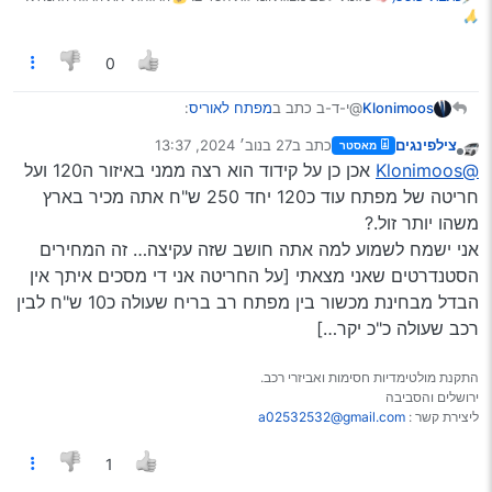
🙏
0
@י-ד-ב כתב ב
מפתח לאוריס
:
Klonimoos
צילפינגים
כתב ב
27 בנוב׳ 2024, 13:37
מאסטר
נערך לאחרונה על ידי
מנותק
@שלמה
כתב ב
מפתח לאוריס
:
@Klonimoos
אכן כן על קידוד הוא רצה ממני באיזור ה120 ועל
חריטה של מפתח עוד כ120 יחד 250 ש"ח אתה מכיר בארץ
@צילפינגים
כתב ב
מפתח לאוריס
:
משהו יותר זול.?
@בעל-עגלה
מנסה לשאול את שלומי
מאלעד, הוא בשיטה עושה זאת בזול תבדוק
אני ישמח לשמוע למה אתה חושב שזה עקיצה… זה המחירים
איתו אם הוא עושה זאת לאוריס
@בעל-עגלה
קידוד בארץ עולה כ120 ש"ח אם
הסטנדרטים שאני מצאתי [על החריטה אני די מסכים איתך אין
0537739676
מישהו יביא לך קישור למוצר טוב מאלי זה יוזיל לך
הבדל מבחינת מכשור בין מפתח רב בריח שעולה כ10 ש"ח לבין
אם על זה דיברת , זה יקר.
הסתייגות
מאוד את המחיר
מה שאלת אותו על קידוד?
רכב שעולה כ"כ יקר…]
תבדוק אצל שי מנעולים שמספרו 0533157550
ראיתי פה את ההמלצה, דיברתי איתו כעת,
כמה עולה מפתח קומפלט מסתבר שיותר יקר אצלו
הוא לוקח 600/700 לאוריס סטיישן
אני יודע שעולה קידוד כ120 ש"ח
התקנת מולטימדיות חסימות ואביזרי רכב.
זה יקר?
ירושלים והסביבה
ליצירת קשר :
a02532532@gmail.com
1