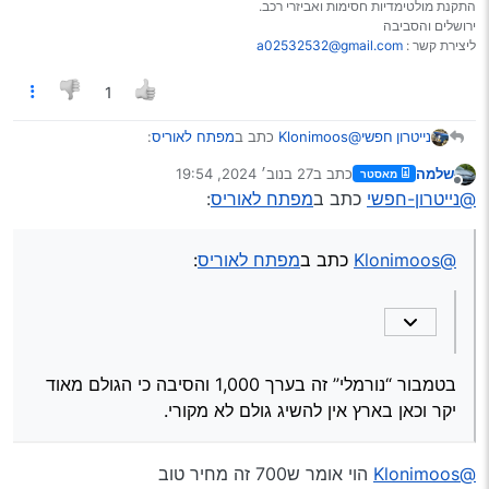
התקנת מולטימדיות חסימות ואביזרי רכב.
ירושלים והסביבה
ליצירת קשר :
a02532532@gmail.com
1
@Klonimoos
כתב ב
מפתח לאוריס
:
נייטרון חפשי
שלמה
כתב ב
27 בנוב׳ 2024, 19:54
מאסטר
נערך לאחרונה על ידי
מנותק
@צילפינגים
@נייטרון-חפשי
כתב ב
מפתח לאוריס
:
אויש…
בטמבור “נורמלי” זה בערך 1,000 והסיבה כי הגולם מאוד
@בעל-עגלה
שעל אם 700 זה יקר.
יקר וכאן בארץ אין להשיג גולם לא מקורי.
@Klonimoos
כתב ב
מפתח לאוריס
:
אז הבאתי לו אותך להוכיח שכן…
סליחה על החוסר ביאור בפוסט.
בטמבור “נורמלי” זה בערך 1,000 והסיבה כי הגולם מאוד
יקר וכאן בארץ אין להשיג גולם לא מקורי.
@Klonimoos
הוי אומר ש700 זה מחיר טוב