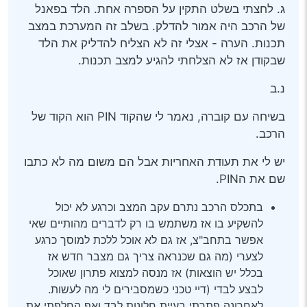
ג. לחצתי בשלט התקין על הספרה אחת. הלד בפאנל
של הרכב היה אמור להדלק. בשלב זה המערכת במצב
תכנות. הערה - אצלי זה לא הצליח להדליק את הלד
שבקודן אז לא הצלחתי להגיע למצב תכנות.
נ.ב
בשיחה עם קוברה, נאמר לי שהקוד PIN הוא הקוד של
הרכב.
יש לי את תעודת האחריות אבל הם משום מה לא כתבו
שם את הPIN.
בתכלס הרכב נתרם עקב המצב וכרגע לא יכול
להשקיע בו אז משתמש בו רק לדברים מהותיים שאי
אפשר בתחב"צ, אז גם לא אוכל ללכת למוסך כרגע
לצערי (מה גם שכנראה צריך גם מצבר חדש אז
בכלל יש הוצאות) אז מנסה למצוא פתרון שאוכל
לבצע לבדי (דיי טכני כשמסבירים לי מה לעשות.
לאחרונה פתרתי בעיית חלונות לבד ואף החלפתי את