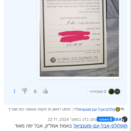
2 תגובות
0
היי, פוסט ראשון אז מקווה שעושה כמו שצריך
קלולס אבל עם פוטנציאל
ק
EBA
כתב ב
21 בספט׳ 2024, 22:11
מאסטר
מאזדה 2 - 2008.
נערך לאחרונה על ידי
מנותק
@קלולס-אבל-עם-פוטנציאל
באמת אמל"ק, אבל יפה מאוד
אמ;לק; השלט עובד, אבל לא מקבל פקודות.