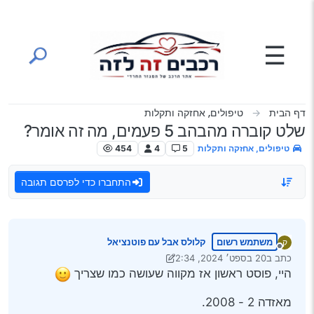
ילוג לתוכן
☰
דף הבית
טיפולים, אחזקה ותקלות
שלט קוברה מהבהב 5 פעמים, מה זה אומר?
טיפולים, אחזקה ותקלות
5
4
454
התחברו כדי לפרסם תגובה
משתמש רשום
קלולס אבל עם פוטנציאל
ק
מנותק
כתב ב
20 בספט׳ 2024, 2:34
נערך לאחרונה על ידי יעקב מ. פינס
היי, פוסט ראשון אז מקווה שעושה כמו שצריך
מאזדה 2 - 2008.