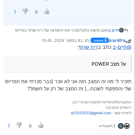
0
חיים ב
האם מישהו נתקל/מכיר את התופעה של ריח שרוף בפריוס
2010 בנסיעה מאומצת או על מצב POWER? אני שמעתי מעוד
צילפינגים
כתב ב
8 בספט׳ 2024, 15:45
מאסטר
אחד שככה זה אצלו וגם אצלי זה כך השאלה היא למה זה והאם
נערך לאחרונה על ידי
מנותק
@חיים-ב
כתב ב
ריח שרוף
:
ישנו פתרון?
על מצב POWER
תזכיר לי מה זה המצב הזה אני לא זוכר [כבר מכרתי את הפריוס
שלי והספקתי לשכוח…] זה המצב של רק על חשמל?
התקנת מולטימדיות חסימות ואביזרי רכב.
ירושלים והסביבה
ליצירת קשר :
a02532532@gmail.com
2 תגובות
0