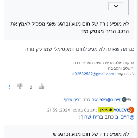
לא מופיע נורה של חום מנוע וברגע שאני מפסיק לאמץ את
הרכב הריח מפסיק מיד
כנראה שאתה לא מגיע לחום המקסימלי שמדליק נורה
התקנת מולטימדיות חסימות ואביזרי רכב.
ירושלים והסביבה
ליצירת קשר :
a02532532@gmail.com
0
@צילפינגים
כתב ב
ריח שרוף
:
חיים ב
YOLEVI
כתב ב
8 בספט׳ 2024, 21:59
Y
מייבין
נערך לאחרונה על ידי
מנותק
@חיים-ב
כתב ב
ריח שרוף
:
אולי זה חום מנוע תבדוק
לא מופיע נורה של חום מנוע וברגע שאני מפסיק לאמץ את
לא מופיע נורה של חום מנוע וברגע ש
הרכב הריח מפסיק מיד