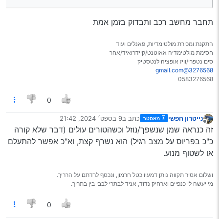
תחבר מחשב רכב ותבדוק בזמן אמת
התקנת ומכירת מולטימדיות, פאנלים ועוד
חסימת מולטימדיה אאוטנט/קיידרואיד/אחר
סים נטפרי/וויז אופציה לנטסטיק
3276568@gmail.com
0583276568
0
נייטרון חפשי
כתב ב
9 בספט׳ 2024, 21:42
מאסטר
נערך לאחרונה על ידי
מנותק
זה כנראה שמן שנשפך/נוזל וכשהטורים עולים (דבר שלא קורה
כ"כ בפריוס על מצב רגיל) הוא נשרף קצת, וא"כ אפשר להתעלם
או לשטוף מנוע.
ושלום אסיר תקווה נותן דמעיו כטל חרמון, ונכסף לרדתם על הרריך.
מי יעשה לי כנפיים וארחיק נדוד, אניד לבתרי לבבי בין בתריך.
0