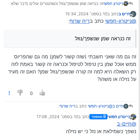
נייטרון חפשי
זה כנראה שמן שנשפך/נוזל וכשהטורים עולים (דבר שלא
קורה כ"כ בפריוס על מצב רגיל) הוא נשרף קצת, וא"כ
חיים ב
כתב ב
10 בספט׳ 2024, 15:34
אפשר להתעלם או לשטוף מנוע.
נערך לאחרונה על ידי
מנותק
@נייטרון-חפשי
כתב ב
ריח שרוף
:
זה כנראה שמן שנשפך/נוזל
זה גם מה שאני חשבתי (שזה קשור לשמן) מה גם שהפריוס
ממש אוכל שמן בין טיפול לטיפול וכנראה זה קשור באמת לזה
רק השאלה היא למה זה קורה שנשפך/נוזל שמן? האם זה מעיד
על נזילה או משהו?
0
@נייטרון-חפשי
כתב ב
ריח שרוף
:
חיים ב
נייטרון חפשי
כתב ב
10 בספט׳ 2024, 17:08
מאסטר
נערך לאחרונה על ידי
מנותק
זה כנראה שמן שנשפך/נוזל
@חיים-ב
נשפך כשמילאת או נזל כי יש נזילה
זה גם מה שאני חשבתי (שזה קשור לשמן) מה גם שהפריוס