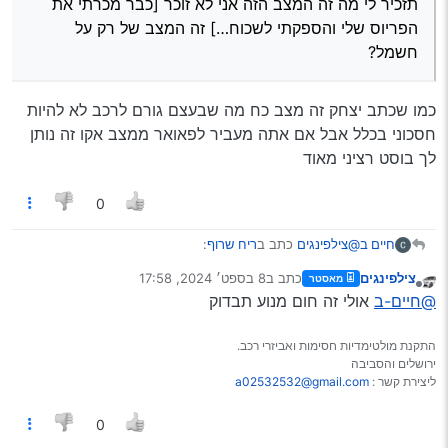
תזכיר לי מה זה המצב הזה אני לא זוכר [כבר מכרתי את
הפריוס שלי והספקתי לשכוח…] זה המצב של רק על
הפריוס שלי והספקתי לשכוח…] זה המצב של רק על
חשמל?
חשמל?
כמו שכתב יצחק זה מצב כח מה שבעצם גורם לרכב לא להיות
חסכוני בכלל אבל אם אתה מעביר לפאואר ממצב אקו זה נותן
לך בוסט רציני מאוד
0
@צילפינגים
כתב ב
ריח שרוף
:
חיים ב
צילפינגים
כתב ב
8 בספט׳ 2024, 17:58
מאסטר
נערך לאחרונה על ידי
מנותק
תזכיר לי מה זה המצב הזה אני לא זוכר [כבר מכרתי את
@חיים-ב
אולי זה חום מנוע תבדוק
הפריוס שלי והספקתי לשכוח…] זה המצב של רק על
כמו שכתב יצחק זה מצב כח מה שבעצם גורם לרכב לא להיות
חשמל?
התקנת מולטימדיות חסימות ואביזרי רכב.
חסכוני בכלל אבל אם אתה מעביר לפאואר ממצב אקו זה נותן
ירושלים והסביבה
לך בוסט רציני מאוד
ליצירת קשר :
a02532532@gmail.com
0