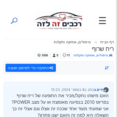
ילוג לתוכן
☰
דף הבית
טיפולים, אחזקה ותקלות
ריח שרוף
טיפולים, אחזקה ותקלות
11
5
566
התחברו כדי לפרסם תגובה
חיים ב
כתב ב
8 בספט׳ 2024, 15:23
נערך לאחרונה על ידי
מנותק
האם מישהו נתקל/מכיר את התופעה של ריח שרוף
בפריוס 2010 בנסיעה מאומצת או על מצב POWER?
אני שמעתי מעוד אחד שככה זה אצלו וגם אצלי זה כך
השאלה היא למה זה והאם ישנו פתרון?