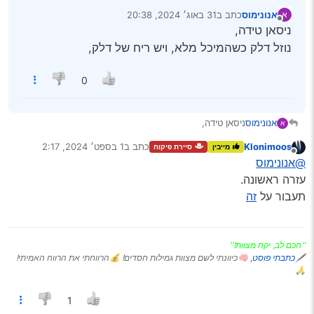
אנונימוס
כתב ב
31 באוג׳ 2024, 20:38
א
נערך לאחרונה על ידי
מנותק
ניסאן טידה,
נוזל דלק כשהמיכל מלא, ויש ריח של דלק,
0
אנונימוס
ניסאן טידה,
א
נוזל דלק כשהמיכל מלא, ויש ריח של דלק,
Klonimoos
כתב ב
1 בספט׳ 2024, 2:17
מייבין
סיירת פיקוח
נערך לאחרונה על ידי
מנותק
@אנונימוס
עזרה ראשונה.
תעבור על
זה
''חכם לב, יקח מצוות!''
🖋
כתבתי פוסט,
🧠כיוונתי לשם מצוות גמילות חסדים! 💰הרווחתי את הרווח האמיתי!
🙏
1