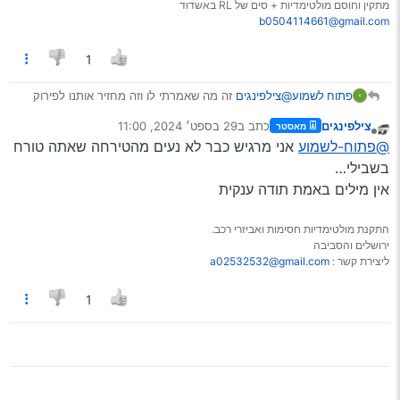
מתקין וחוסם מולטימדיות + סים של RL באשדוד
b0504114661@gmail.com
1
@צילפינגים
זה מה שאמרתי לו וזה מחזיר אותנו לפירוק
פתוח לשמוע
צילפינגים
כתב ב
29 בספט׳ 2024, 11:00
מאסטר
נערך לאחרונה על ידי
Spoiler
מנותק
@פתוח-לשמוע
אני מרגיש כבר לא נעים מהטירחה שאתה טורח
בשבילי…
אין מילים באמת תודה ענקית
התקנת מולטימדיות חסימות ואביזרי רכב.
ירושלים והסביבה
ליצירת קשר :
a02532532@gmail.com
1