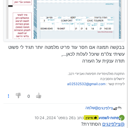
בבקשה תמונה אם חסר עוד פריט מלמטה יותר תגיד לי פשוט
עשיתי צלו"מ שיוכל לעלות לכאן…,
תודה ענקית על העזרה
התקנת מולטימדיות חסימות ואביזרי רכב.
ירושלים והסביבה
ליצירת קשר :
a02532532@gmail.com
0
@שלמה
צילפינגים
פתוח לשמוע
כתב ב
26 בספט׳ 2024, 10:24
מייבין
נערך לאחרונה על ידי
מנותק
@צילפינגים
הסתדרת?