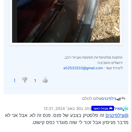
התקנת מולטימדיות חסימות ואביזרי רכב.
ירושלים והסביבה
ליצירת קשר :
a02532532@gmail.com
1
שלום לכולם
צילפינגים
ברשותי בס"ד הונדה סיוויק סטיישן 2017
מאיר
כתב ב
30 באוג׳ 2024, 12:21
מנהל ראשי
ברכב שלי על הבאגז’ יש כמין פס קישוט מסוים [לא יודע איך
נערך לאחרונה על ידי
מנותק
@צילפינגים
זה פלסטיק בצבע של פנס. פנס זה לא. אבל אני לא
להגדיר] שבעצם הוא חלק מהפנס אבל גם נפרד…
אני יסביר: מצד אחד הוא ממשיך את הקו של הפנס, עשוי
מדבר מניסיון אבל זכור לי שזה מוגדר כפס קישוט.
בעצם מאותו חומר ונראה כמו הפנס אבל בפועל הוא חלק
נפרד ואין בו מנורה וכדומה. [עיין תמונה מצורפת]