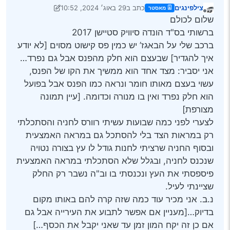
צילפינגים
כתב ב
29 באוג׳ 2024, 10:52
מאסטר
נערך לאחרונה על ידי צילפינגים
מנותק
שלום לכולם
ברשותי בס"ד הונדה סיוויק סטיישן 2017
ברכב שלי על הבאגז’ יש כמין פס קישוט מסוים [לא יודע
איך להגדיר] שבעצם הוא חלק מהפנס אבל גם נפרד…
אני יסביר: מצד אחד הוא ממשיך את הקו של הפנס,
עשוי בעצם מאותו חומר ונראה כמו הפנס אבל בפועל
הוא חלק נפרד ואין בו מנורה וכדומה. [עיין תמונה
מצורפת]
לצערי לפני כמה שבועות עשיתי רוורס לחניה והסתכלתי
רק במראות הצד בלי להסתכל גם במראה האמצעית
ובסוף החניה שרציתי לחנות גודל לו עץ בצורה נטויה
שנכנס לחניה, ובגלל שלא הסתכלתי במראה האמצעית
פיספסתי את העץ ונכנסתי בו וב"ה נשבר רק החלק
שציינתי לעיל.
נ.ב. אני מכיר עוד כמה שזה קרה להם באותו מקום
בדיוק…[מעניין אם אפשר לתבוע את העירייה אבל גם
אם כן זה יקח המון זמן עד שאני יקבל את הכסף…]