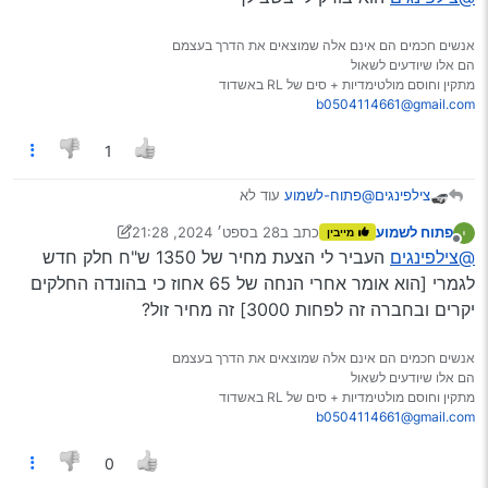
אנשים חכמים הם אינם אלה שמוצאים את הדרך בעצמם
הם אלו שיודעים לשאול
מתקין וחוסם מולטימדיות + סים של RL באשדוד
b0504114661@gmail.com
1
צילפינגים
@פתוח-לשמוע
עוד לא
פתוח לשמוע
כתב ב
28 בספט׳ 2024, 21:28
מייבין
נערך לאחרונה על ידי פתוח לשמוע
מנותק
@צילפינגים
העביר לי הצעת מחיר של 1350 ש"ח חלק חדש
לגמרי [הוא אומר אחרי הנחה של 65 אחוז כי בהונדה החלקים
יקרים ובחברה זה לפחות 3000] זה מחיר זול?
אנשים חכמים הם אינם אלה שמוצאים את הדרך בעצמם
הם אלו שיודעים לשאול
מתקין וחוסם מולטימדיות + סים של RL באשדוד
b0504114661@gmail.com
0