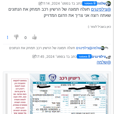
שלמה
כתב ב
1 בספט׳ 2024, 11:14
מאסטר
@שלמה
האם יש אפשרות לעזרה לחיפוש החלק עשיתי לפי
נערך לאחרונה על ידי שלמה
9 בינו׳ 2024, 12:41
מנותק
@צילפינגים
תעלה תמונה של הרשיון רכב תמחק את הנתונים
המדריך שלך והמספר שילדה לא מזוהה יש מה לעשות.?
אשמח מאוד לעזרה
שאתה רוצה אני צריך את הדגם המדוייק
כאן בשביל לעזור :)
0
שלמה
@צילפינגים
תעלה תמונה של הרשיון רכב תמחק את הנתונים
שאתה רוצה אני צריך את הדגם המדוייק
צילפינגים
כתב ב
1 בספט׳ 2024, 17:45
מאסטר
נערך לאחרונה על ידי צילפינגים
9 בינו׳ 2024, 17:45
מנותק
@שלמה