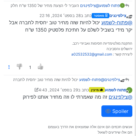
פתוח לשמוע
@צילפינגים
העביר לי הצעת מחיר של 1350 ש"ח חלק
חדש לגמרי [הוא אומר אחרי הנחה של 65 אחוז כי
צילפינגים
כתב ב
28 בספט׳ 2024, 22:16
מאסטר
בהונדה החלקים יקרים ובחברה זה לפחות 3000] זה
נערך לאחרונה על ידי
מנותק
@פתוח-לשמוע
יכול להיות שזה מחיר טוב יחסית לחברה אבל
מחיר זול?
יקר מידי בשביל לשלם על חתיכת פלסטיק 1350 ש"ח
התקנת מולטימדיות חסימות ואביזרי רכב.
ירושלים והסביבה
ליצירת קשר :
a02532532@gmail.com
1
צילפינגים
@פתוח-לשמוע
יכול להיות שזה מחיר טוב יחסית לחברה
אבל יקר מידי בשביל לשלם על חתיכת פלסטיק 1350 ש"ח
פתוח לשמוע
כתב ב
29 בספט׳ 2024, 4:43
מייבין
נערך לאחרונה על ידי פתוח לשמוע
מנותק
@צילפינגים
זה מה שאמרתי לו וזה מחזיר אותנו לפירוק
Spoiler
אנשים חכמים הם אינם אלה שמוצאים את הדרך בעצמם
הם אלו שיודעים לשאול