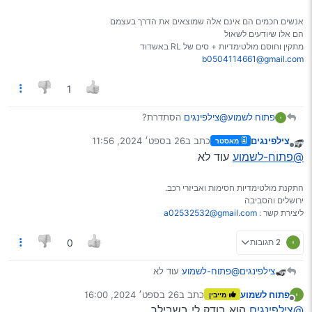
אנשים חכמים הם אינם אלה שמוצאים את הדרך בעצמם
הם אלו שיודעים לשאול
מתקין וחוסם מולטימדיות + סים של RL באשדוד
b0504114661@gmail.com
1
פתוח לשמוע
@צילפינגים
הסתדרת?
צילפינגים
כתב ב
26 בספט׳ 2024, 11:56
בבקשה תמונה אם חסר עוד פריט מלמטה יותר תגיד לי
מאסטר
נערך לאחרונה על ידי
מנותק
פשוט עשיתי צלו"מ שיוכל לעלות לכאן…,
@פתוח-לשמוע
עוד לא
תודה ענקית על העזרה
התקנת מולטימדיות חסימות ואביזרי רכב.
ירושלים והסביבה
ליצירת קשר :
a02532532@gmail.com
2 תגובות
0
צילפינגים
@פתוח-לשמוע
עוד לא
פתוח לשמוע
כתב ב
26 בספט׳ 2024, 16:00
מייבין
נערך לאחרונה על ידי
מנותק
@צילפינגים
הוא בודק לי בשבילך