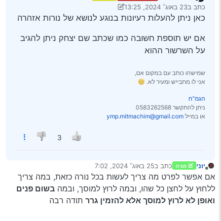
מנותק
כתב ב
23 באוג׳ 2024, 13:25
נערך לאחרונה על ידי יעקב מ. פינס
כאן ניתן להעלות רעיונות בנוגע לנושא של נורות אזהרה
אם יש תוספת חשובה כמו שכתב שם יצחק ניתן להגיב
על השרשור ההוא
שמישהו כותב עם במקום אם,
אני לו מתבייש ומעיר לא. 😊
הגמ"ח
ניתן להתקשר 0583262568
או במייל
ymp.mitmachim@gmail.com
3
יוני
כתב ב
25 באוג׳ 2024, 7:02
מגיה
נערך לאחרונה על ידי
מנותק
אם אפשר לפרט מה צריך לעשות בכל נורה כזאת, במה צריך
ללחוץ על לחצן כל שהו, ובמה לרוץ למוסך, ובמה
בשום פנים
ואופן לא לרוץ למוסך אלא להזמין גרר
תודה רבה