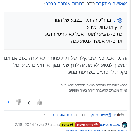
מנותק
@אושר-מתקרב
כתב ב
נורות אזהרה ברכב
:
אדום-אי אפשר לנסוע ככה
@יוני
בדר’'כ זה תלוי בצבע של הנורה
ירוק או כחול-מידע
כתום-להגיע למוסך אבל לא קריטי הרגע
אדום-אי אפשר לנסוע ככה
זה נכון אבל כמו שבתקלה של דלת פתוחה לא יקרה כלום גם אם
תמשיך לנסוע ולעומת זה לחץ שמן נמוך או חימום מנוע יכול
בקלות להסתיים בשריפת מנוע
רכב=ההכנסת אורחים כמעט היחידה שיש היום
גמ"ח מוצרים להעברת דירה בעיר אופקים
0
@אושר-מתקרב
כתב ב
נורות אזהרה ברכב
:
יוני
יעקב מ. פינס
כתב ב
25 באוג׳ 2024, 7:16
סיירת פיקוח
מייבין
נערך לאחרונה על ידי
מנותק
@יוני
בדר’'כ זה תלוי בצבע של הנורה