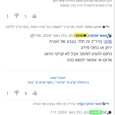
רכב=ההכנסת אורחים כמעט היחידה שיש היום
גמ"ח מוצרים להעברת דירה בעיר אופקים
1
יוני
אם אפשר לפרט מה צריך לעשות בכל נורה כזאת, במה צריך ללחוץ
על לחצן כל שהו, ובמה לרוץ למוסך, ובמה
בשום פנים ואופן לא
אושר מתקרב
כתב ב
25 באוג׳ 2024, 7:06
מייבין
לרוץ למוסך אלא להזמין גרר
תודה רבה
נערך לאחרונה על ידי אושר מתקרב
מנותק
@יוני
בדר’'כ זה תלוי בצבע של הנורה
ירוק או כחול-מידע
כתום-להגיע למוסך אבל לא קריטי הרגע
אדום-אי אפשר לנסוע ככה
תעבוד קשה.
בהתחלה יקרא לך "פראייר", בסוף יקראו לך "בוס".
5
אושר מתקרב
@יוני
בדר’'כ זה תלוי בצבע של הנורה
ירוק או כחול-מידע
יוני
כתב ב
25 באוג׳ 2024, 7:11
מגיה
כתום-להגיע למוסך אבל לא קריטי הרגע
נערך לאחרונה על ידי