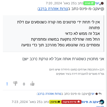
יוני
כתב ב
25 באוג׳ 2024, 7:20
מגיה
נערך לאחרונה על ידי
מנותק
שבתקלה של דלת פתוחה לא יקרה כלום גם אם
@יעקב-מ-פינס כתב ב
נורות אזהרה ברכב
:
תמשיך לנסוע
אין לי תחת ידי סרטונים מה קורה כשנוסעים עם דלת
פתוחה
אין לי תחת ידי סרטונים מה קורה כשנוסעים עם דלת
אבל זה ממש לא כדאי
פתוחה
החל מזה שהדלת נתקעת במשהו ומתפרקת
אבל זה ממש לא כדאי
ומסתיים בזה שהנוסע נופל מהרכב תוך כדי נסיעה
החל מזה שהדלת נתקעת במשהו ומתפרקת
ומסתיים בזה שהנוסע נופל מהרכב תוך כדי נסיעה
אני מתכווין כשסגרת אותה אבל לא טרקת (רכב ישן)
רכב=ההכנסת אורחים כמעט היחידה שיש היום
גמ"ח מוצרים להעברת דירה בעיר אופקים
0
@יעקב-מ-פינס כתב ב
נורות אזהרה ברכב
:
יוני
יעקב מ. פינס
כתב ב
25 באוג׳ 2024, 7:23
סיירת פיקוח
מייבין
נערך לאחרונה על ידי
מנותק
אין לי תחת ידי סרטונים מה קורה כשנוסעים עם דלת פתוחה