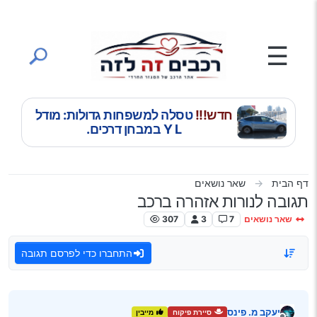
ילוג לתוכן
☰
חדש!!!
טסלה למשפחות גדולות: מודל
Y L במבחן דרכים.
דף הבית
שאר נושאים
תגובה לנורות אזהרה ברכב
שאר נושאים
7
3
307
התחברו כדי לפרסם תגובה
יעקב מ. פינס
סיירת פיקוח
מייבין