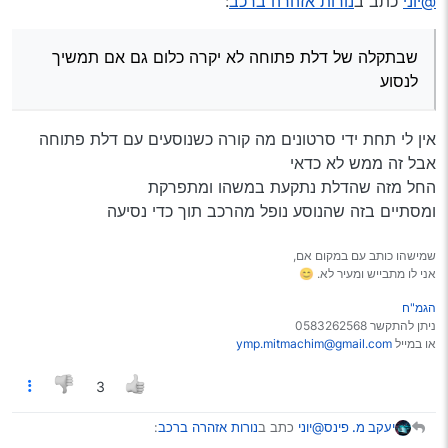
@יוני
כתב ב
נורות אזהרה ברכב
:
ירוק או כחול-מידע
זה נכון אבל כמו שבתקלה של דלת פתוחה לא יקרה כלום גם אם
כתום-להגיע למוסך אבל לא קריטי הרגע
תמשיך לנסוע ולעומת זה לחץ שמן נמוך או חימום מנוע יכול בקלות
שבתקלה של דלת פתוחה לא יקרה כלום גם אם תמשיך
אדום-אי אפשר לנסוע ככה
להסתיים בשריפת מנוע
לנסוע
אין לי תחת ידי סרטונים מה קורה כשנוסעים עם דלת פתוחה
אבל זה ממש לא כדאי
החל מזה שהדלת נתקעת במשהו ומתפרקת
ומסתיים בזה שהנוסע נופל מהרכב תוך כדי נסיעה
שמישהו כותב עם במקום אם,
אני לו מתבייש ומעיר לא. 😊
הגמ"ח
ניתן להתקשר 0583262568
או במייל
ymp.mitmachim@gmail.com
3
@יוני
כתב ב
נורות אזהרה ברכב
:
יעקב מ. פינס