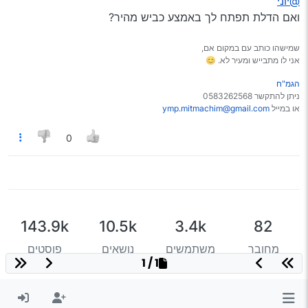
@יוני
אבל זה ממש לא כדאי
ואם הדלת תפתח לך באמצע כביש מהיר?
אני מתכווין כשסגרת אותה אבל לא טרקת (רכב ישן)
החל מזה שהדלת נתקעת במשהו ומתפרקת
ומסתיים בזה שהנוסע נופל מהרכב תוך כדי נסיעה
שמישהו כותב עם במקום אם,
אני לו מתבייש ומעיר לא. 😊
הגמ"ח
ניתן להתקשר 0583262568
או במייל
ymp.mitmachim@gmail.com
0
143.9k
10.5k
3.4k
82
מחובר
משתמשים
נושאים
פוסטים
1 / 1