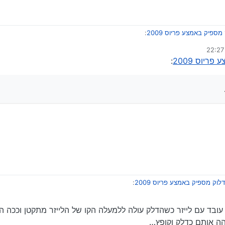
מספיק באמצע פריוס 2009
:
די
ריוס 2009
:
 מספיק באמצע פריוס 2009
:
ושיניתי וגו’…
ת הזווית של הפיה של הצינור דלק וזה הסתדר לי…
הספציפי של המשאבה, או רכב אחרי נסיעה ארוכה וכדו’.
פיק באמצע פריוס 2009
נסתרת ?
 אקטיבית לחשוש, תבדוק את מה שייעץ
@טיוטה-פריוס
, אפי’ תחליף משאבה, או תחנה
לוק מספיק באמצע פריוס 2009
:
עובד עם לייזר כשהדלק עולה ללמעלה הקו של הלייזר מתקטן וככה
או תחנה, ותדווח.
הה אותם כדלק וקופץ…