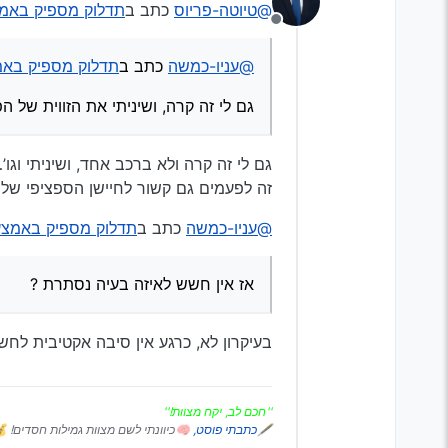
@טיוטה-פריוס
כתב ב
תדלוק מספיק באמצע פ
מנותק
גם לי זה קרה, ושיניתי את ה
@עניו-כמשה
כתב ב
תדלוק מספיק באמצע 
גם לי זה קרה, ושיניתי את הזווית של 
גם לי זה קרה ולא ברכב אחד, ושיניתי וגו’
זה לפעמים גם קשור לחיישן הספציפי של 
@עניו-כמשה
כתב ב
תדלוק מספיק באמצע פר
אז אין חשש לאיזה בעיה נסתרת ?
בעיקרון לא, כרגע אין סיבה אקטיבית לח
''חכם לב, יקח מצוות!''
🖋
כתבתי פוסט,
🧠כיוונתי לשם מצוות גמילות חסדים! 