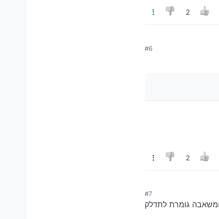
2
#6
, ותדווח.
2
#7
 המשאבה גומרת לתדלק