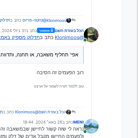
Klonimoos
@טיוטה-פריוס
כתב ב
תדלוק 
הכל בעזרת השם
כתב ב
31 ביולי 2024, 22:27
מאסטר
נערך לאחרונה על י
@Klonimoos
כתב ב
תדלוק מספיק באמצע פ
@עניו-כמשה
כתב ב
תדלוק
מחובר
גם לי זה קרה ולא ברכב אחד, 
גם לי זה קרה, ושיניתי א
זה לפעמים גם קשור לחיישן 
אפי’ תחליף משאבה, או תחנה, ותדווח.
@עניו-כמשה
כתב ב
תדלוק מס
רוב הפעמים זה הסיבה
אז אין חשש לאיזה בעיה 
טוב ללמוד תורה לשמור על ארצנו
בעיקרון לא, כרגע אין סיבה
הכל בעזרת השם
@Klonimoos
כתב ב
תד
MENI
כתב ב
26 באוג׳ 2024, 18:44
נערך לאחרונה על ידי
נראה לי שזה קשור לחיישן שבמשאבה זה 
אפי’ תחליף משאבה, 
מחובר
ולפעמים החיישן מקבל אדים של דלק ומז