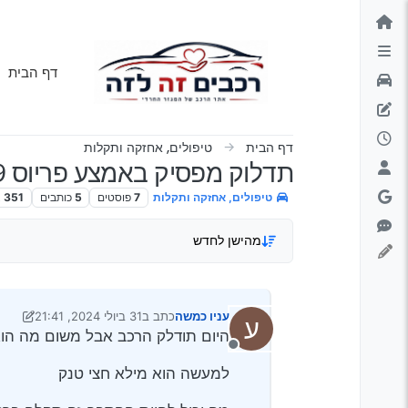
ילוג לתוכן
דף הבית
דף הבית
טיפולים, אחזקה ותקלות
תדלוק מפסיק באמצע פריוס 2009 דור 2
טיפולים, אחזקה ותקלות
7
פוסטים
5
כותבים
351
צ
מהישן לחדש
עניו כמשה
כתב ב
31 ביולי 2024, 21:41
ע
נערך לאחרונה על ידי עניו כמשה
היום תודלק הרכב אבל משום מה הוא
מנותק
למעשה הוא מילא חצי טנק