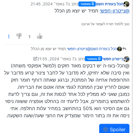
הכל בעזרת השם
כתב ב
7 באפר׳ 2024, 21:45
מאסטר
@נייטרון-חפשי
כתב ב
תיקון צינור מזגן
:
נערך לאחרונה על ידי
מנותק
@נייטרון-חפשי
תמיד יש יוצא מן הכלל
וזה מחזיק לו כבר למעלה משנה
טוב ללמוד תורה לשמור על ארצנו
1
הכל בעזרת השם
@נייטרון-חפשי
תמיד יש יוצא מן הכלל
נייטרון חפשי
כתב ב
7 באפר׳ 2024, 21:55
מאסטר
נערך לאחרונה על ידי נייטרון חפשי
4 באוג׳ 2024, 0:28
מנותק
@הכל-בעז-ה יש דבקים מאוד חזקים (למשל אפוקסי משחה)
ואין סיבה שלא יחזיקו, לא מדובר על לחבר צינור קרוע מדובר על
התרופפות אחיזה של המתכת, וברגע שאתה דוחף חומר חזק
ואטום לחריץ שבין המתכת לגומי אתה אוטם את הבריחה.
כמובן שאני לא ממליץ לכל אחד לנסות את זה, וגם צריך לדעת
להשתמש בחומרים, אבל לדעתי זה בהחלט אופציה ששווה ניסוי
גם אם הסיכוי הוא 50% בהתחשב במחיר עלות החלפה. אחי
ניסה את זה בתור הימור שמצדיק את החצי שעה/שעה השקעה.
Spoiler