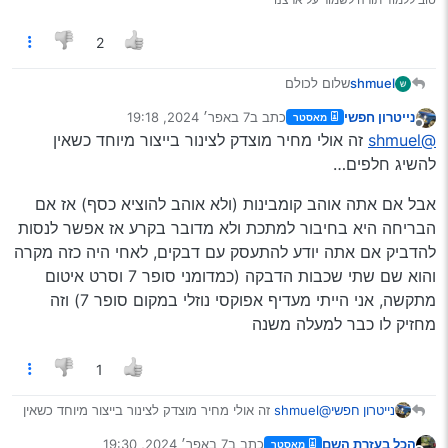
הרכב הוא יונדאי I30 2010
תודה לעונים ֱ!
2
shmuel
שלום לכולם
שמח להכיר את הפורום
נייטרון חפשי
כתב ב
7 באפר׳ 2024, 19:18
מאסטר
יש לי דליפת גז מהצינור שמחבר את המעבה למדחס
נערך לאחרונה על ידי
מנותק
@shmuel
זה אולי מחיר מוצדק לצינור בייצור מיוחד כשאין
נתנו לי במוסך אחד הצעת מחיר של 900 ש"ח כולל מילוי גז
אח"כ
להשיג חלפים…
מדובר במחיר סביר ?
מה צריך לבדוק/לברר בתיקון כזה?
אבל אם אתה אוהב קומבינות (ולא אוהב להוציא כסף) אז אם
הרכב הוא יונדאי I30 2010
הבריחה היא בחיבור למתכת ולא מדובר בקרע אז אפשר לנסות
תודה לעונים ֱ!
להדביק אם אתה יודע להתעסק עם דבקים, לאחי היה כזה מקרה
והוא שם שתי שכבות הדבקה (כמדומני סופר 7 וסרט איטום
מתקשה, אני הייתי מעדיף אפוקסי נוזלי במקום סופר 7) וזה
מחזיק לו כבר למעלה משנה
1
@shmuel
זה אולי מחיר מוצדק לצינור בייצור מיוחד כשאין
נייטרון חפשי
להשיג חלפים…
הכל בעזרת השם
כתב ב
7 באפר׳ 2024, 19:30
מאסטר