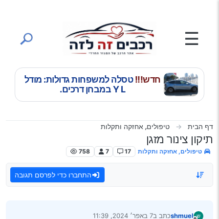
ילוג לתוכן
☰
חדש!!!
טסלה למשפחות גדולות: מודל
Y L במבחן דרכים.
דף הבית
טיפולים, אחזקה ותקלות
תיקון צינור מזגן
טיפולים, אחזקה ותקלות
17
7
758
התחברו כדי לפרסם תגובה
shmuel
כתב ב
7 באפר׳ 2024, 11:39