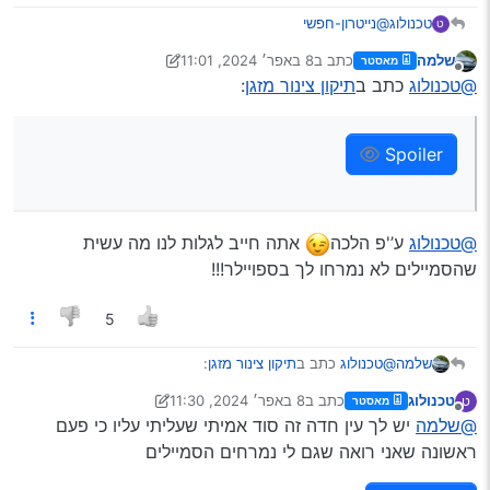
@נייטרון-חפשי
טכנולוג
ט
שלמה
כתב ב
8 באפר׳ 2024, 11:01
מאסטר
@נייטרון-חפשי
כתב ב
תיקון צינור מזגן
:
נערך לאחרונה על ידי שלמה
4 באוג׳ 2024, 11:02
מנותק
@טכנולוג
כתב ב
תיקון צינור מזגן
:
אחי ניסה את זה בתור הימור שמצדיק את החצי שעה/שעה
השקעה.
Spoiler
Spoiler
Spoiler
@טכנולוג
ע’'פ הלכה
אתה חייב לגלות לנו מה עשית
שהסמיילים לא נמרחו לך בספויילר!!!
5
@טכנולוג
כתב ב
תיקון צינור מזגן
:
שלמה
טכנולוג
כתב ב
8 באפר׳ 2024, 11:30
ט
מאסטר
נערך לאחרונה על ידי טכנולוג
4 באוג׳ 2024, 11:32
מנותק
@שלמה
יש לך עין חדה זה סוד אמיתי שעליתי עליו כי פעם
Spoiler
ראשונה שאני רואה שגם לי נמרחים הסמיילים