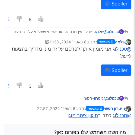
Spoiler
@טכנולוג
ע’'פ הלכה
אתה חייב לגלות לנו מה עשית
שהסמיילים לא נמרחו לך בספויילר!!!
5
@שלמה
יש לך עין חדה זה סוד אמיתי שעליתי עליו כי פעם
טכנולוג
ט
ראשונה שאני רואה שגם לי נמרחים הסמיילים
שלמה
כתב ב
8 באפר׳ 2024, 11:33
מאסטר
נערך לאחרונה על ידי שלמה
4 באוג׳ 2024, 11:38
Spoiler
מנותק
@טכנולוג
אני מזמין אותך לפרסם על זה מיני מדריך בהצעות
לייעול
Spoiler
3
@נייטרון-חפשי
טכנולוג
ט
נייטרון חפשי
כתב ב
8 באפר׳ 2024, 22:57
מאסטר
@נייטרון-חפשי
כתב ב
תיקון צינור מזגן
:
נערך לאחרונה על ידי
מנותק
@טכנולוג
כתב ב
תיקון צינור מזגן
:
אחי ניסה את זה בתור הימור שמצדיק את החצי שעה/שעה
השקעה.
Spoiler
מה השם משתמש שלו בפורום כאן?