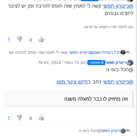
אבל אם אתה אוהב קומבינות (ולא אוהב להוציא כסף) אז
נערך לאחרונה על ידי
מנותק
@נייטרון-חפשי
קשה לי לאמין שזה תופס להרבה זמן יש לצינור
אם הבריחה היא בחיבור למתכת ולא מדובר בקרע אז
אפשר לנסות להדביק אם אתה יודע להתעסק עם דבקים,
לחצים גבוהים
לאחי היה כזה מקרה והוא שם שתי שכבות הדבקה
(כמדומני סופר 7 וסרט איטום מתקשה, אני הייתי מעדיף
טוב ללמוד תורה לשמור על ארצנו
אפוקסי נוזלי במקום סופר 7) וזה מחזיק לו כבר למעלה
משנה
0
הכל בעזרת השם
@נייטרון-חפשי
קשה לי לאמין שזה תופס להרבה זמן
יש לצינור לחצים גבוהים
נייטרון חפשי
כתב ב
7 באפר׳ 2024, 19:43
מאסטר
נערך לאחרונה על ידי
מנותק
@הכל-בעז-ה
@נייטרון-חפשי
כתב ב
תיקון צינור מזגן
:
וזה מחזיק לו כבר למעלה משנה
0
@הכל-בעז-ה
נייטרון חפשי