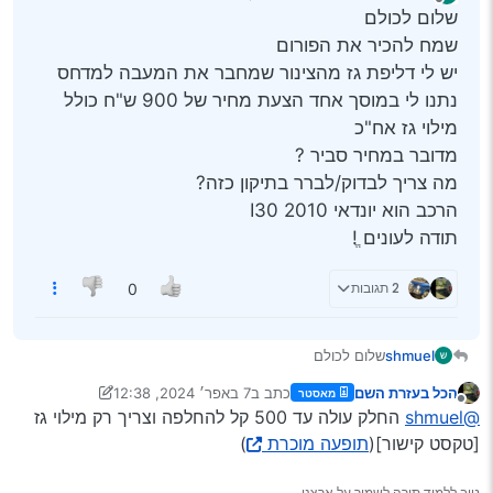
נערך לאחרונה על ידי
מנותק
שלום לכולם
שמח להכיר את הפורום
יש לי דליפת גז מהצינור שמחבר את המעבה למדחס
נתנו לי במוסך אחד הצעת מחיר של 900 ש"ח כולל
מילוי גז אח"כ
מדובר במחיר סביר ?
מה צריך לבדוק/לברר בתיקון כזה?
הרכב הוא יונדאי I30 2010
תודה לעונים ֱ!
2 תגובות
0
shmuel
שלום לכולם
שמח להכיר את הפורום
הכל בעזרת השם
כתב ב
7 באפר׳ 2024, 12:38
מאסטר
יש לי דליפת גז מהצינור שמחבר את המעבה למדחס
נערך לאחרונה על ידי הכל בעזרת השם
4 ביולי 2024, 12:39
מנותק
@shmuel
החלק עולה עד 500 קל להחלפה וצריך רק מילוי גז
נתנו לי במוסך אחד הצעת מחיר של 900 ש"ח כולל מילוי גז
אח"כ
[טקסט קישור](
תופעה מוכרת
)
מדובר במחיר סביר ?
מה צריך לבדוק/לברר בתיקון כזה?
טוב ללמוד תורה לשמור על ארצנו