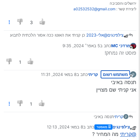
ירושלים והסביבה
ליצירת קשר :
a02532532@gmail.com
3
צילפינגים
@אלי-2023
כן קניתי את האוטו ככה אסור הלכתית לתבוע
את הביטוח על זה
מרדכי MC
כתב ב
5 באפר׳ 2024, 9:35
נערך לאחרונה על ידי
מנותק
פוסט זה נמחק!
1
משתמש רשום
קריתי
כתב ב
8 במאי 2024, 11:31
ק
נערך לאחרונה על ידי
מנותק
תנסה באיבי
אני קניתי שם מצויין
1
קריתי
תנסה באיבי
ק
אני קניתי שם מצויין
צילפינגים
כתב ב
8 במאי 2024, 12:13
מאסטר
נערך לאחרונה על ידי
מנותק
@קריתי
מה המחיר ?