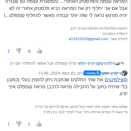
המראה עצמה והפלסטיק האחורי… (המסגרת עצמה גם שבורה
אבל אם אני יחליף רק את המראה ויביא פלסטיק אחורי זה לא
יהיה מורגש נראה לי שזה יותר עבודה מאשר להחליף קומפלט…)
התקנת מולטימדיות חסימות ואביזרי רכב.
ירושלים והסביבה
ליצירת קשר :
a02532532@gmail.com
0
צילפינגים
@נייטרון-חפשי
עדיף קומפלט אבל אפשר להסתדר עם רק
המראה עצמה והפלסטיק האחורי… (המסגרת עצמה גם
נייטרון חפשי
כתב ב
8 במאי 2024, 13:46
מאסטר
שבורה אבל אם אני יחליף רק את המראה ויביא פלסטיק
נערך לאחרונה על ידי
מנותק
@צילפינגים
את שתי החלקים שכתבת ניתן להזמין בעלי (כמובן
אחורי זה לא יהיה מורגש נראה לי שזה יותר עבודה מאשר
להחליף קומפלט…)
בלי שיהיה כתוב על החבילה מראה לרכב) מראה קומפלט איני
יודע.
ושלום אסיר תקווה נותן דמעיו כטל חרמון, ונכסף לרדתם על הרריך.
מי יעשה לי כנפיים וארחיק נדוד, אניד לבתרי לבבי בין בתריך.
1