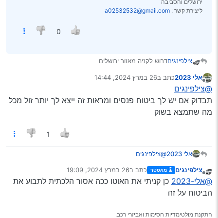
ירושלים והסביבה
ליצירת קשר :
a02532532@gmail.com
0
צילפינגים
דרוש לקניה מאזור ירושלים
אלי 2023
כתב ב
26 במרץ 2024, 14:44
נערך לאחרונה על ידי
מנותק
@צילפינגים
תבדוק אם יש לך ביטוח פנסים ומראות זה ייצא לך יותר זול מכל
מה שתמצא בשוק
1
אלי 2023
@צילפינגים
תבדוק אם יש לך ביטוח פנסים ומראות זה ייצא לך יותר זול
צילפינגים
כתב ב
26 במרץ 2024, 19:09
מאסטר
מכל מה שתמצא בשוק
נערך לאחרונה על ידי
מנותק
@אלי-2023
כן קניתי את האוטו ככה אסור הלכתית לתבוע את
הביטוח על זה
התקנת מולטימדיות חסימות ואביזרי רכב.