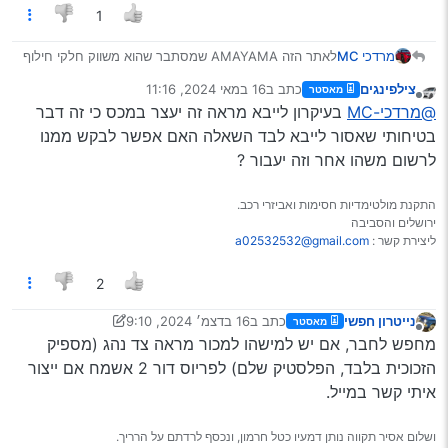
1
מרדכי MC
לאתר הזה AMAYAMA שמסתבר שהוא משווק חלקי חילוף
מקוריים מיפן !!
צילפינגים
כתב ב
16 במאי 2024, 11:16
מאסטר
ראיתי המלצות שווה לנסות אומרים שהוא זול
נערך לאחרונה על ידי
מנותק
@מרדכי-MC
בעיקרון לייבא מראה זה יעצר במכס כי זה דבר
רק לבדוק בעיות במכס איך עוקפים את זה
בטיחותי שאסור לייבא לבד השאלה האם אפשר לבקש ממנו
לרשום משהו אחר וזה יעבור ?
התקנת מולטימדיות חסימות ואביזרי רכב.
ירושלים והסביבה
ליצירת קשר :
a02532532@gmail.com
2
נייטרון חפשי
כתב ב
16 בדצמ׳ 2024, 9:10
מאסטר
נערך לאחרונה על ידי נייטרון חפשי
מנותק
מחפש לחבר, אם יש למישהו למכור מראה צד נהג (מספיק
הזכוכית בלבד, הפלסטיק שלם) לפריוס דור 2 אשמח אם ייצור
איתי קשר במייל.
ושלום אסיר תקווה נותן דמעיו כטל חרמון, ונכסף לרדתם על הרריך.