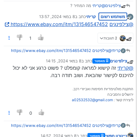
צילפינגים
@קריתי
מה המחיר ?
יש לך קישור?
משתמש רשום
קריתי
כתב ב
8 במאי 2024, 13:57
ק
נערך לאחרונה על ידי
מנותק
@צילפינגים
https://www.ebay.com/itm/131546547452
2 תגובות
1
קריתי
@צילפינגים
https://www.ebay.com/itm/131546547452
ק
צילפינגים
כתב ב
8 במאי 2024, 14:15
מאסטר
נערך לאחרונה על ידי
מנותק
@קריתי
זה קישוא למראה קומפלט ? פשוט כרגע אני לא יכול
להיכנס לקישור שהבאת. ושוב תודה רבה.
התקנת מולטימדיות חסימות ואביזרי רכב.
ירושלים והסביבה
ליצירת קשר :
a02532532@gmail.com
0
קריתי
@צילפינגים
https://www.ebay.com/itm/131546547452
ק
נייטרון חפשי
כתב ב
8 במאי 2024, 14:57
מאסטר