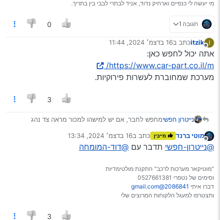
מי יעשה לי כנפיים וארחיק נדוד, אניד לבתרי לבבי בין בתריך.
תגובה 1
0
itzik
כתב ב
16 בדצמ׳ 2024, 11:44
I
נערך לאחרונה על ידי
מנותק
אתה יכול לחפש כאן:
https://www.car-part.co.il/m/
מערכת שמחוברת לעשרות פירוקיות.
3
נייטרון חפשי
מחפש לחבר, אם יש למישהו למכור מראה צד נהג
(מספיק הזכוכית בלבד, הפלסטיק שלם) לפריוס דור 2
מוטי ברנד
כתב ב
16 בדצמ׳ 2024, 13:34
מייבין
אשמח אם ייצור איתי קשר במייל.
נערך לאחרונה על ידי
מנותק
@נייטרון-חפשי
תדבר עם
@דוד-המומחה
"מוטיקאר מערכות לרכב" התקנת מולטימדיות
וסימים של נטפרי 0527661381
דברו איתי
2086841@gmail.com
ותצטרפו למעגל הלקוחות המרוצים שלי
3