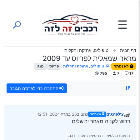
ילוג לתוכן
☰
דף הבית
טיפולים, אחזקה ותקלות
מראה שמאלית לפריוס עד 2009
לא נפתר
טיפולים, אחזקה ותקלות
פריוס
מזגן
795
7
17
התחברו כדי לפרסם תגובה
צילפינגים
כתב ב
26 במרץ 2024, 12:51
מאסטר
נערך לאחרונה על ידי
מנותק
דרוש לקניה מאזור ירושלים
התקנת מולטימדיות חסימות ואביזרי רכב.