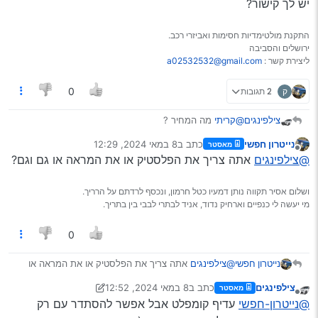
יש לך קישור?
התקנת מולטימדיות חסימות ואביזרי רכב.
ירושלים והסביבה
ליצירת קשר :
a02532532@gmail.com
ק
2 תגובות
0
צילפינגים
@קריתי
מה המחיר ?
יש לך קישור?
נייטרון חפשי
כתב ב
8 במאי 2024, 12:29
מאסטר
נערך לאחרונה על ידי
מנותק
@צילפינגים
אתה צריך את הפלסטיק או את המראה או גם וגם?
ושלום אסיר תקווה נותן דמעיו כטל חרמון, ונכסף לרדתם על הרריך.
מי יעשה לי כנפיים וארחיק נדוד, אניד לבתרי לבבי בין בתריך.
0
נייטרון חפשי
@צילפינגים
אתה צריך את הפלסטיק או את המראה או
גם וגם?
צילפינגים
כתב ב
8 במאי 2024, 12:52
מאסטר
נערך לאחרונה על ידי צילפינגים
5 באוג׳ 2024, 12:53
מנותק
@נייטרון-חפשי
עדיף קומפלט אבל אפשר להסתדר עם רק