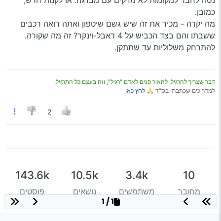
נסה לחבר למקומות לא מזיקים עם מברגה. או לקנות חדש,
כמובן.
מה יקרה - מכיר את זה שיש גשם שיטפון ואתה רואה רכבים
ששבתו והם בצד הכביש על 4 דאבל-וינקר? זה מה שקורה.
להתרחק משלוליות עד שתתקן.
דבר שצריך להרגיל, להאיר פנים לאדם "רגיל", וזה בעצם כל התרגיל.
למדריכים שכתבתי בס"ד 🙏
לחץ כאן
2
143.6k
10.5k
3.4k
10
מחובר
משתמשים
נושאים
פוסטים
1 / 1