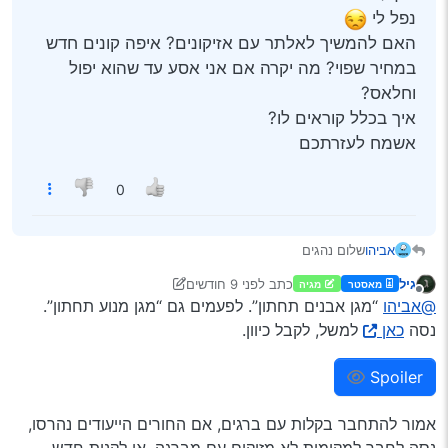
נפל לי
האם להמשיך לאלתר עם אזיקונים? איפה קונים חדש
במחיר שפוי? מה יקרה אם אני אסע עד שהוא יפול
וחלאס?
איך בכלל קוראים לו?
אשמח לעזרתכם
0
אביהו
שלום נהגים
איני יודע לנקוב בשמו
גיל
כתב
לפני 9 חודשים
מאסטר
מגיה
הפלסטיק השטוח שתחת החלק הקדמי של האוטו (מגן בוץ?)
נערך לאחרונה על ידי גיל
11 במאי 2025, 18:54
מנותק
@אביהו
“מגן אבנים תחתון”. לפעמים גם “מגן מנוע תחתון”.
נפל לי
האם להמשיך לאלתר עם אזיקונים? איפה קונים חדש במחיר
נסה
כאן
למשל, לקבל כיוון.
שפוי? מה יקרה אם אני אסע עד שהוא יפול וחלאס?
איך בכלל קוראים לו?
Spoiler
אשמח לעזרתכם
אמור להתחבר בקלות עם ברגים, אם החורים הייעודים נהרסו,