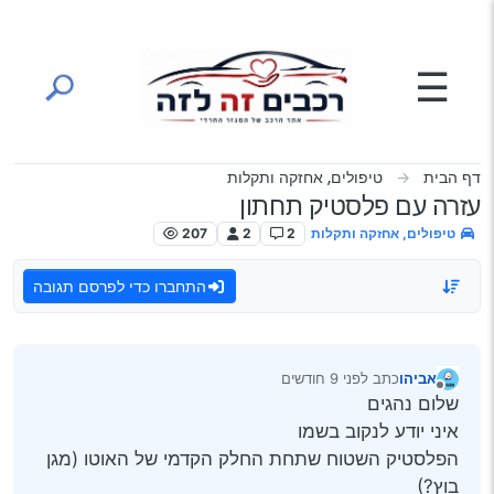
ילוג לתוכן
☰
דף הבית
טיפולים, אחזקה ותקלות
עזרה עם פלסטיק תחתון
טיפולים, אחזקה ותקלות
2
2
207
התחברו כדי לפרסם תגובה
אביהו
כתב
לפני 9 חודשים
נערך לאחרונה על ידי
מנותק
שלום נהגים
איני יודע לנקוב בשמו
הפלסטיק השטוח שתחת החלק הקדמי של האוטו (מגן
בוץ?)