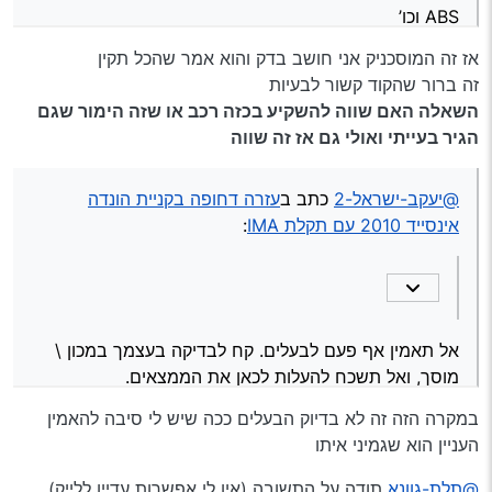
ABS וכו’
אז זה המוסכניק אני חושב בדק והוא אמר שהכל תקין
זה ברור שהקוד קשור לבעיות
השאלה האם שווה להשקיע בכזה רכב או שזה הימור שגם
הגיר בעייתי ואולי גם אז זה שווה
@יעקב-ישראל-2
כתב ב
עזרה דחופה בקניית הונדה
אינסייד 2010 עם תקלת IMA
:
אל תאמין אף פעם לבעלים. קח לבדיקה בעצמך במכון \
מוסך, ואל תשכח להעלות לכאן את הממצאים.
בהצלחה!
במקרה הזה זה לא בדיוק הבעלים ככה שיש לי סיבה להאמין
העניין הוא שגמיני איתו
@תלת-גוונא
תודה על התשובה (אין לי אפשרות עדיין ללייק)