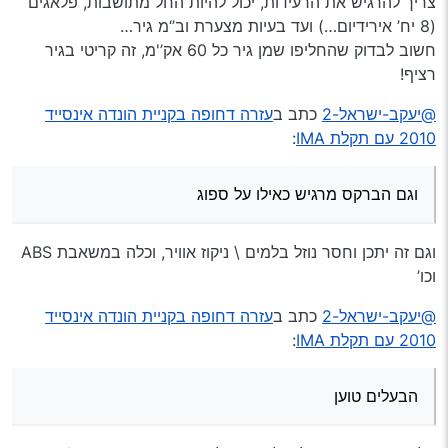
צריך להרגיש את הרעידות, יכול להיות החל מתושבות, פלאגים
(8 יח’ אירידיום…) ועד בעיות מצערת וב’‘מ גיר…
חשוב לבדוק שהחליפו שמן גיר כל 60 אק’'מ, זה קריטי בגיר
רציף!
@יעקב-ישראל-2
כתב ב
עזרה דחופה בקניית הונדה אינסייד
2010 עם תקלת IMA
:
וגם הברקס מרגיש כאילו על ספוג
וגם זה יתכן וחסר נוזל בלמים \ ניקוז אוויר, וכלה במשאבת ABS
וכו’
@יעקב-ישראל-2
כתב ב
עזרה דחופה בקניית הונדה אינסייד
2010 עם תקלת IMA
:
הבעלים טוען