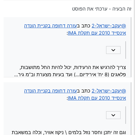
זה הבעיה - ערכתי את הפוסט
וגם הברקס מרגיש כאילו על ספוג
@יעקב-ישראל-2
כתב ב
עזרה דחופה בקניית הונדה
וגם זה יתכן וחסר נוזל בלמים \ ניקוז אוויר, וכלה במשאבת
ABS וכו’
אינסייד 2010 עם תקלת IMA
:
@יעקב-ישראל-2
כתב ב
עזרה דחופה בקניית הונדה אינסייד
2010 עם תקלת IMA
:
הבעלים טוען
צריך להרגיש את הרעידות, יכול להיות החל מתושבות,
אל תאמין אף פעם לבעלים. קח לבדיקה בעצמך במכון \
פלאגים (8 יח’ אירידיום…) ועד בעיות מצערת וב’‘מ גיר…
מוסך, ואל תשכח להעלות לכאן את הממצאים.
בהצלחה!
חשוב לבדוק שהחליפו שמן גיר כל 60 אק’'מ, זה קריטי
בגיר רציף!
@יעקב-ישראל-2
כתב ב
עזרה דחופה בקניית הונדה
אינסייד 2010 עם תקלת IMA
:
וגם זה יתכן וחסר נוזל בלמים \ ניקוז אוויר, וכלה במשאבת