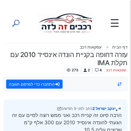
ילוג לתוכן
☰
דף הבית
עסקאות רכב
עזרה דחופה בקניית הונדה אינסייד 2010 עם
תקלת IMA
עסקאות רכב
4
2
273
התחברו כדי לפרסם תגובה
יעקב ישראל 2
כתב
לפני 9 חודשים
נערך לאחרונה על ידי יעקב ישראל 2
מנותק
הרבה סיוט זה קניית רכב ואני ממש רוצה לסיים עם זה
הגעתי להונדה אינסייד 2010 עם 300 אלף ק"מ
שרוצים עליה 10.5