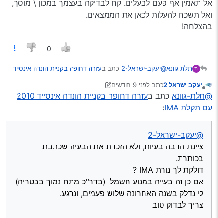
אל תאמין אף פעם לבעלים. קח לבדיקה בעצמך במכון \ מוסך,
ואל תשכח להעלות לכאן את הממצאים.
בהצלחה!
0
@יעקב-ישראל-2
כתב ב
עזרה דחופה בקניית הונדה אינסייד
תלת גוונא
ת
2010 עם תקלת IMA
:
יעקב ישראל 2
כתב
לפני 9 חודשים
נערך לאחרונה על ידי יעקב ישראל 2
מנותק
תקלה קוד IMA
@תלת-גוונא
כתב ב
עזרה דחופה בקניית הונדה אינסייד 2010
עם תקלת IMA
:
זה בעייה במנוע חשמלי (בדר’'כ מתח נמוך בבטריה)
לי נדלק בשנה האחרונה שלוש פעמים, ונרגע.
@יעקב-ישראל-2
צריך לבדוק טוב
@יעקב-ישראל-2
כתב ב
עזרה דחופה בקניית הונדה אינסייד
ציינת הרבה בעיות, ולא הזכרת את הבעיה שכתבת
2010 עם תקלת IMA
:
בכותרת.
רועד בתחילת הנעה
דולקת לך נורת IMA ?
אם כן זה בעייה במנוע חשמלי (בדר’'כ מתח נמוך בבטריה)
צריך להרגיש את הרעידות, יכול להיות החל מתושבות,
לי נדלק בשנה האחרונה שלוש פעמים, ונרגע.
פלאגים (8 יח’ אירידיום…) ועד בעיות מצערת וב’‘מ גיר…
צריך לבדוק טוב
חשוב לבדוק שהחליפו שמן גיר כל 60 אק’'מ, זה קריטי בגיר
@יעקב-ישראל-2
כתב ב
עזרה דחופה בקניית הונדה אינסייד
רציף!
2010 עם תקלת IMA
: