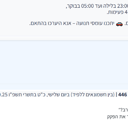
רב?”
 את הפקק