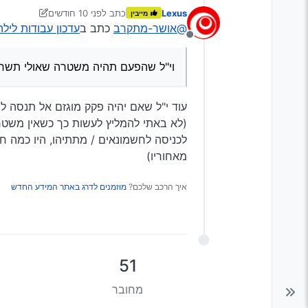
וי"ל שהפעם תהיה משטרה 
Lexus
כתב
לפני 10 חודשים
מייבין
נערך לאחרונה על ידי Lexus
@אושר-מתקרב
כתב ב
עדכון עבודות לילה כ
מנותק
וי"ל שהפעם תהיה משטרה שאולי תשח
עוד י"ל שאם יהיה פקק מוגזם אל תנסה 
(לא באתי להמליץ לעשות כך כשאין משט
לכניסה לחשמונאים / מתתיהו, היו כמה 
מאחוריו)
איך הרכב שלכם?
מוזמנים לדרג באתר המידע החדש
51
מחובר