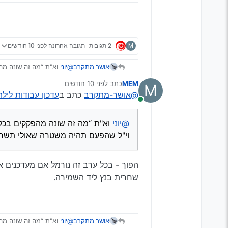
הגיזרה
M
2 תגובות
תגובה אחרונה
לפני 10 חודשים
אושר מתקרב
@יוני
וא"ת “מה זה שונה מה
וי"ל שהפעם תהיה משטרה 
MEM
כתב
לפני 10 חודשים
M
נערך לאחרונה על ידי
@אושר-מתקרב
כתב ב
עדכון עבודות לילה כ
מחובר
@יוני
וא"ת “מה זה שונה מהפקקים בכל
וי"ל שהפעם תהיה משטרה שאולי תשח
הפוך - בכל ערב זה נורמל אם מעדכנים א
שחרית בנץ ליד השמירה.
אושר מתקרב
@יוני
וא"ת “מה זה שונה מה