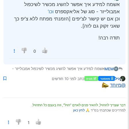
נערך לאחרונה על ידי יוני
מחובר
אשמח למידע איך אפשר להשיג מכשיר לשיכפול
אמבולייזר - סוג של אליאקספרס
וכו’
וכן אם יש קישור לצ’יפים [הזמנתי מפתח ללא צ’יפ כך
שאני זקוק גם לזה].
תודה רבה!
0
אשמח למידע איך אפשר להשיג מכשיר לשיכפול אמבולייזר -
MEM
M
סוג של אליאקספרס
וכו’
גיל
כתב
לפני 10 חודשים
מאסטר
מגיה
וכן אם יש קישור לצ’יפים [הזמנתי מפתח ללא צ’יפ כך שאני זקוק
תודה רבה!
נערך לאחרונה על ידי
מנותק
@מיוחד
גם לזה].
דבר שצריך להרגיל, להאיר פנים לאדם "רגיל", וזה בעצם כל התרגיל.
למדריכים שכתבתי בס"ד 🙏
לחץ כאן
1