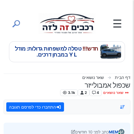
ילוג לתוכן
☰
חדש!!!
טסלה למשפחות גדולות: מודל
Y L במבחן דרכים.
דף הבית
שאר נושאים
שכפול אמבולייזר
שאר נושאים
4
2
3.1k
התחברו כדי לפרסם תגובה
MEM
כתב
לפני 10 חודשים
M