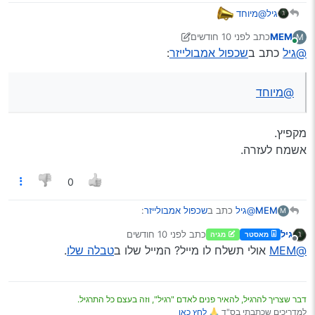
@מיוחד
גיל
MEM
כתב
לפני 10 חודשים
M
נערך לאחרונה על ידי יוני
מחובר
@גיל
כתב ב
שכפול אמבולייזר
:
@מיוחד
מקפיץ.
אשמח לעזרה.
0
@גיל
כתב ב
שכפול אמבולייזר
:
MEM
M
גיל
כתב
לפני 10 חודשים
מאסטר
מגיה
נערך לאחרונה על ידי
מנותק
@מיוחד
@MEM
אולי תשלח לו מייל? המייל שלו ב
טבלה שלו
.
מקפיץ.
אשמח לעזרה.
דבר שצריך להרגיל, להאיר פנים לאדם "רגיל", וזה בעצם כל התרגיל.
למדריכים שכתבתי בס"ד 🙏
לחץ כאן