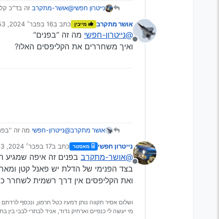
נייטרון חפשי
@אושר-מתקרב
זה בד"כ קלי
אושר מתקרב
כתב ב
16 בפבר׳ 2024, 14:53
מייבין
נערך לאחרונה על ידי
@נייטרון-חפשי
מה זה ‘‘בפנים’’
מנותק
ואיך משחררים את הקליפסים האלו?
אושר מתקרב
@נייטרון-חפשי
מה זה ‘‘בפני
ואיך משחררים את הקליפסי
נייטרון חפשי
כתב ב
17 בפבר׳ 2024, 19:23
מאסטר
נערך לאחרונה על ידי ני
@אושר-מתקרב
בפנים זה איפה שמגיע 
מנותק
בצד הפנימי של הדלת יש פאנל קטן ומאח
ואת הקליפסים אין דרך רשמית לשחרר כי
ושלום אסיר תקווה נותן דמעיו כטל חרמון, ונכסף לרדתם 
מי יעשה לי כנפיים וארחיק נדוד, אניד לבתרי לבבי בין בתר