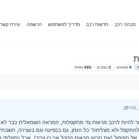
מבחני רכב
חדשות רכב
מדריך למשתמש
הרשמה
יצירת קשר
ת
4
פוסטים
2
כותבים
685
צפיות
די אושר מתקרב
4 באפר׳ 2024, 17:14
לי יש סובארו b4 2010, אמור להיות לרכב מראות צד מתקפלות, המראה השמאלית כבר
להתקפל ולא מצליחה’’ כל הזמן, גם בנסיעה וגם בעצירה, חשבתי
 הקיפול (את הכיוון מראות הרגיל אני כן צריך), אבל נתקלתי ב