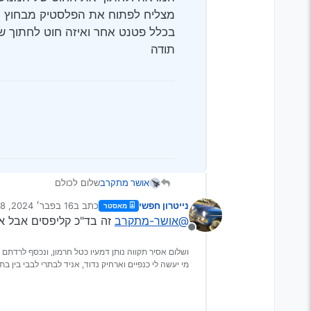
מצליח לפתוח את הפלסטיק מבחוץ וא
בכלל פטנט אחר ואיזה חוט לחתוך שם,
תודה
אושר מתקרב
שלום לכולם
נייטרון חפשי
כתב ב
16 בפבר׳ 2024, 3:38
מאסטר
איום של ‘‘מנסה להתקפל ול
נערך לאחרונה על ידי
@אושר-מתקרב
זה בד"כ קליפסים אבל אם
של הקיפול (את הכיוון מרא
מנותק
משהו, אם מישהו יודע אם ז
תודה
ושלום אסיר תקווה נותן דמעיו כטל חרמון, ונכסף לרדתם 
מי יעשה לי כנפיים וארחיק נדוד, אניד לבתרי לבבי בין בתר