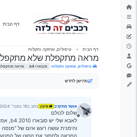
ילוג לתוכן
דף הבית
דף הבית
טיפולים, אחזקה ותקלות
מראה מתקפלת שלא מתקפל
טיפולים, אחזקה ותקלות
סובארו b4
מראה מתקפלת
מהישן לחדש
אושר מתקרב
כתב ב
16 בפבר׳ 2024, 1:02
מייבין
נערך לאחרונה על י
שלום לכולם
מנותק
לאבא ש
והימנית עושה רעש איום של ‘‘מנסה 
המראה ולחתוך את החוט של המנוע של