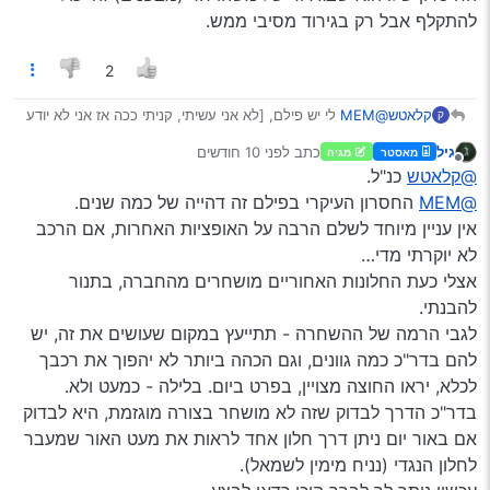
הרכב יהפוך לכלא ו…
להתקלף אבל רק בגירוד מסיבי ממש.
2
קלאטש
@MEM
לי יש פילם, [לא אני עשיתי, קניתי ככה אז אני לא יודע
ק
איך בדיוק עשו],
גיל
כתב
לפני 10 חודשים
מאסטר
מגיה
וזה ממש מוצלח, כמו שאתה מתאר. אני מרוצה מזה ואני לא
נערך לאחרונה על ידי
מנותק
@קלאטש
כנ"ל.
חושב שיש סיבה לשלם יותר על האחרים.
החיסרון שלו הוא שבגירוד של משהו חד (מבפנים) זה יכול
@MEM
החסרון העיקרי בפילם זה דהייה של כמה שנים.
להתקלף אבל רק בגירוד מסיבי ממש.
אין עניין מיוחד לשלם הרבה על האופציות האחרות, אם הרכב
לא יוקרתי מדי…
אצלי כעת החלונות האחוריים מושחרים מהחברה, בתנור
להבנתי.
לגבי הרמה של ההשחרה - תתייעץ במקום שעושים את זה, יש
להם בדר"כ כמה גוונים, וגם הכהה ביותר לא יהפוך את רכבך
לכלא, יראו החוצה מצויין, בפרט ביום. בלילה - כמעט ולא.
בדר"כ הדרך לבדוק שזה לא מושחר בצורה מוגזמת, היא לבדוק
אם באור יום ניתן דרך חלון אחד לראות את מעט האור שמעבר
לחלון הנגדי (נניח מימין לשמאל).