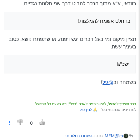
בוודאי, א"א מתוך הרכב להביט דרך שני חלונות נגדיים.
בהחלט אשמח להמלצות!
תציין מיקום ומי בעל דברים יגש ויפנה. או שתפתח נושא. כטוב
בעיניך עשה.
יישכ"ג!
בשמחה וב
@גיל
!
דבר שצריך להרגיל, להאיר פנים לאדם "רגיל", וזה בעצם כל התרגיל.
למדריכים שכתבתי בס"ד 🙏
לחץ כאן
0
@MEM
כתב ב
השחרת חלונות
:
גיל