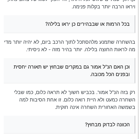
בכל הרמות או שבבהירים כן יראו בלילה?
אצלי כעת החלונות האחוריים מושחרים מהחברה, בתנור
ויראו הרבה יותר בקלות פנימה.
וכן האם הנ"ל אמור גם במקרים שבחוץ יש תאורה יחסית ובפנים
להבנתי.
הכל מכובה.
לגבי הרמה של ההשחרה - תתייעץ במקום שעושים את
בדר"כ הדרך לבדוק שזה לא מושחר בצורה מוגזמת, היא
זה, יש להם בדר"כ כמה גוונים, וגם הכהה ביותר לא יהפוך
בכל הרמות או שבבהירים כן יראו בלילה?
לבדוק אם באור יום ניתן דרך חלון אחד לראות את מעט
את רכבך לכלא, יראו החוצה מצויין, בפרט ביום. בלילה -
הכוונה לבדוק מבחוץ?
האור שמעבר לחלון הנגדי (נניח מימין לשמאל).
כמעט ולא.
בהשחרה שתמנע מלהסתכל לתוך הרכב ביום, לא יהיה יותר מדי
עכשיו נותר לך לברר היכן כדאי לבצע.
מה לראות החוצה בלילה. יותר בהיר מזה - לא ניסיתי.
בהחלט אשמח להמלצות!
וכן האם הנ"ל אמור גם במקרים שבחוץ יש תאורה יחסית
ובפנים הכל מכובה.
בהצלחה!
רק בזה הנ"ל אמור. בכביש חשוך לא תראה כלום, כמו שבלי
יישכ"ג!
השחרה כמעט ולא היית רואה כלום. זו אחת הסיבות למה
בשמשה האחורית השחרה אינה חוקית.
הכוונה לבדוק מבחוץ?