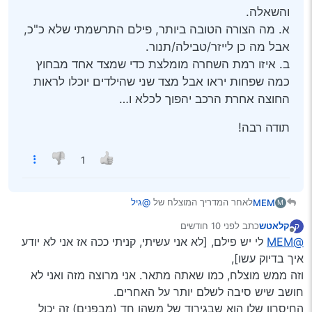
והשאלה.
א. מה הצורה הטובה ביותר, פילם התרשמתי שלא כ"כ,
אבל מה כן לייזר/טבילה/תנור.
ב. איזו רמת השחרה מומלצת כדי שמצד אחד מבחוץ
כמה שפחות יראו אבל מצד שני שהילדים יוכלו לראות
החוצה אחרת הרכב יהפוך לכלא ו…
תודה רבה!
1
לאחר המדריך המוצלח של
@גיל
MEM
M
יצא לי רק דבר אחד לא ברור עד הסוף:
קלאטש
כתב
לפני 10 חודשים
ק
אני בס"ד מעוניין לבצע השחרה (חוקית) של חלונות המושבים
תודה רבה!
נערך לאחרונה על ידי
מנותק
@MEM
לי יש פילם, [לא אני עשיתי, קניתי ככה אז אני לא יודע
האחוריים.
והשאלה.
איך בדיוק עשו],
א. מה הצורה הטובה ביותר, פילם התרשמתי שלא כ"כ, אבל מה
וזה ממש מוצלח, כמו שאתה מתאר. אני מרוצה מזה ואני לא
כן לייזר/טבילה/תנור.
חושב שיש סיבה לשלם יותר על האחרים.
ב. איזו רמת השחרה מומלצת כדי שמצד אחד מבחוץ כמה
החיסרון שלו הוא שבגירוד של משהו חד (מבפנים) זה יכול
שפחות יראו אבל מצד שני שהילדים יוכלו לראות החוצה אחרת