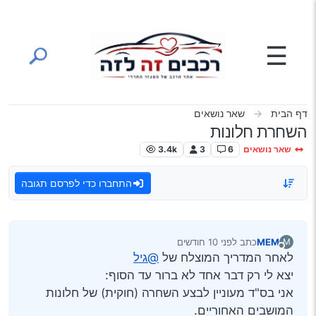
ילוג לתוכן
☰
דף הבית
שאר נושאים
השחרת חלונות
שאר נושאים
6
3
3.4k
התחברו כדי לפרסם תגובה
MEM
כתב
לפני 10 חודשים
M
נערך לאחרונה על ידי
מנותק
לאחר המדריך המוצלח של
@גיל
יצא לי רק דבר אחד לא ברור עד הסוף:
אני בס"ד מעוניין לבצע השחרה (חוקית) של חלונות
המושבים האחוריים.