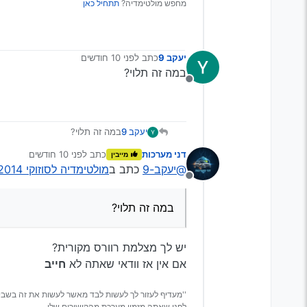
מחפש מולטימדיה?
תתחיל כאן
יעקב 9
כתב
לפני 10 חודשים
נערך לאחרונה על ידי
במה זה תלוי?
מנותק
יעקב 9
במה זה תלוי?
דני מערכות
כתב
לפני 10 חודשים
מייבין
נערך לאחרונה על ידי
@יעקב-9
כתב ב
מולטימדיה לסוזוקי 2014 SX4 (הגירסה הישנה)
מנותק
במה זה תלוי?
יש לך מצלמת רוורס מקורית?
אם אין אז וודאי שאתה לא
חייב
''מעדיף לעזור לך לעשות לבד מאשר לעשות את זה בשבי
לפני שאתה מזמין מערכת מהקישורים שלי