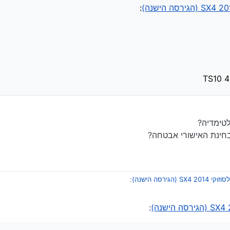
:
מולטימידה עם ווייז וכו’
בקליטה בין משהו מאליאקספרס למשהו רישמי.
ר למשהו שאפשר לשים עליו חסימה טובה.
לטימדיה?
בחינת האישורי אבטחה?
S (הגירסה הישנה)
:
:
(הגירסה הישנה)
: