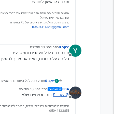
ותחכה לראשון לחודש
אנשים חכמים הם אינם אלה שמוצאים את הדרך בעצמם
הם אלו שיודעים לשאול
מתקין וחוסם מולטימדיות + סים של RL באשדוד
b0504114661@gmail.com
יעקב 9
כתב
לפני 10 חודשים
נערך לאחרונה על ידי
תודה רבה לכל העוזרים והמסייעים
מנותק
סליחה על הבורות, האם אני צריך להזמין ק
יעקב 9
תודה רבה לכל העוזרים והמסייעי
סליחה על הבורות, האם אני צריך 
EBA
כתב
לפני 10 חודשים
מאסטר
נערך לאחרונה על ידי
@יעקב-9
רוב הסיכויים שלא.
מנותק
התקנת מולטימדיות במודיעין עילית, חסימה למולטימדיה 
050-4133851