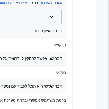
שלום וברכה
דבר שני אפשר להתקין קיידרואיד
@דני-מערכות
כתב ב
מולטימדיה לסוזוקי 2014 SX4 (הגירסה הי
קניתי סוזוקי SX4 2014 הגירסה הישנה אם זה משנה.
דבר שלישי היא תוכל לעבוד עם נ
יש לי מערכת מולטימדיה ש
אני רוצה להתקין במקום זה מ
אשמח לדעת אם יש הבדל ב
אם אין הבדל אשמח לקישו
תודה רבה
דבר ראשון תודה
פאנל וכבל מ
פה
בבקשה
מערכת 9 אינצ’
פה
צבע : 9 TS10 4G 32G
מצלמת רוורס
פה
דבר שני אפשר להתקין קיידרואיד על ה
בוודאי
דבר שלישי היא תוכל לעבוד עם נטפרי
ברמת משתמש אפשרי וברמת מערכת אפשרי