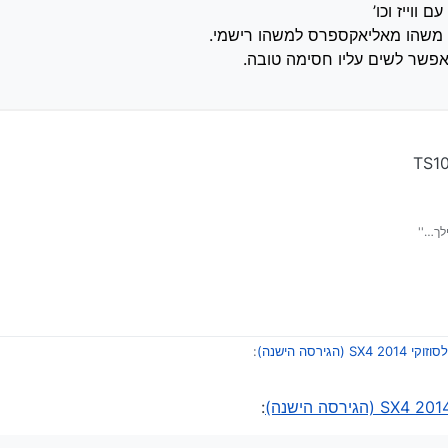
ווייז וכו’
 משהו מאליאקספרס למשהו רישמי.
פשר לשים עליו חסימה טובה.
לך…''
S (הגירסה הישנה)
:
:
שהגיע עם הרכב.