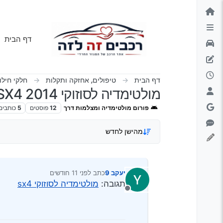
ילוג לתוכן
דף הבית
דף הבית
טיפולים, אחזקה ותקלות
חלקי חילו
מולטימדיה לסוזוקי 2014 SX4 (הגירסה הישנה)
פורום מולטימדיה ומצלמות דרך
12
פוסטים
5
כותבים
מהישן לחדש
יעקב 9
כתב
לפני 11 חודשים
נערך לאחרונה על ידי
תגובה:
מולטימדיה לסוזוקי sx4
מנותק