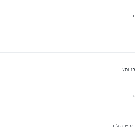
נווס?
ם
להזמין קנווס?
וסימים מוזלים