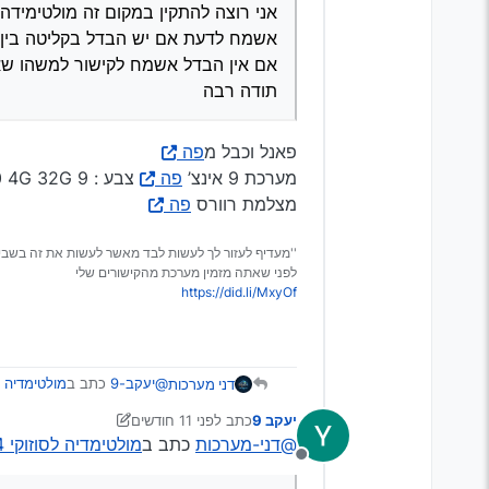
אני רוצה להתקין במקום זה מולטימידה עם 
אשמח לדעת אם יש הבדל בקליטה בין
אם אין הבדל אשמח לקישור למשהו שא
תודה רבה
פאנל וכבל מ
פה
מערכת 9 אינצ’
פה
צבע : 9 TS10 4G 32G
מצלמת רוורס
פה
''מעדיף לעזור לך לעשות לבד מאשר לעשות את זה בשבי
לפני שאתה מזמין מערכת מהקישורים שלי
https://did.li/MxyOf
@יעקב-9
כתב ב
מולטימדיה לסוזוקי 2014 X4
דני מערכות
יעקב 9
כתב
לפני 11 חודשים
נערך לאחרונה על ידי יעקב 9
@דני-מערכות
כתב ב
מולטימדיה לסוזוקי 2014 SX4 (הגירסה הישנה)
שלום וברכה
מנותק
קניתי סוזוקי SX4 2014 הגירסה הישנה אם זה משנה.
פאנל וכבל מ
פה
יש לי מערכת מולטימדיה 