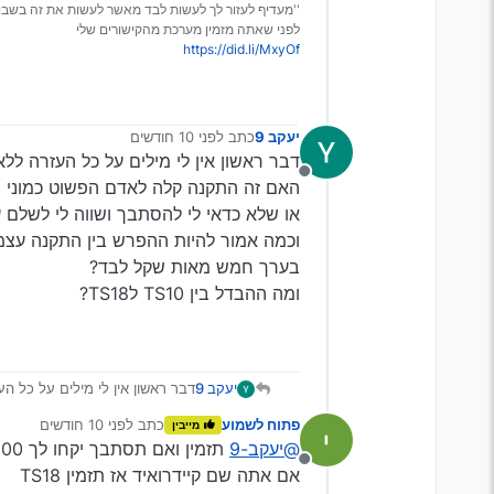
''מעדיף לעזור לך לעשות לבד מאשר לעשות את זה בשבי
לפני שאתה מזמין מערכת מהקישורים שלי
https://did.li/MxyOf
יעקב 9
כתב
לפני 10 חודשים
נערך לאחרונה על ידי
דבר ראשון אין לי מילים על כל העזרה ל
מנותק
האם זה התקנה קלה לאדם הפשוט כמוני שא
או שלא כדאי לי להסתבך ושווה לי לשלם 
בערך חמש מאות שקל לבד?
ומה ההבדל בין TS10 לTS18?
יעקב 9
דבר ראשון אין לי מילים על כל 
האם זה התקנה קלה לאדם הפשוט כ
פתוח לשמוע
כתב
לפני 10 חודשים
מייבין
או שלא כדאי לי להסתבך ושווה ל
נערך לאחרונה על ידי
@יעקב-9
תזמין ואם תסתבך יקחו לך 250-300 על התקנה
מנותק
מאות שקל לבד?
אם אתה שם קיידרואיד אז תזמין TS18
ומה ההבדל בין TS10 לTS18?