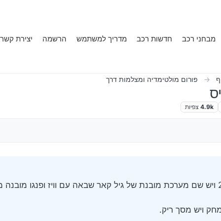
מבחני רכב
חדשות רכב
מדריך למשתמש
הרשמה
יצירת קשר
ף
פורום מולטימדיה ומצלמות דרך
ס
4.9k
צפיות
ידי
שלום לכולם יש לי טיוטה אוריס 2017 ויש שם מערכת מובנת של גיל קאר שבאה עם וויז ופנגו 
חק ויש מסך ריק.