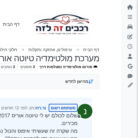
ילוג לתוכן
דף הבית
דף הבית
טיפולים, אחזקה ותקלות
חלקי חילו
מערכת מולטימדיה טיוטה אורי
פורום מולטימדיה ומצלמות דרך
3
פוסטים
3
כותבים
מהישן לחדש
משתמש רשום
נר.רח
כתב
לפני 12 חודשים
נ
נערך לאחרונה על 
מנותק
מכירים.
מה שקרה זה שעשיתי איפוס והכול נמ