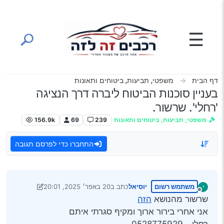
ילוג לתוכן
☰
דף הבית
משפטי, תביעות, ביטוחים ותאונות
בעניין סוכנות הביטוח ליברה דרך הנציגה
'רחלי'. שרשור.
משפטי, תביעות, ביטוחים ותאונות
239
69
156.9k
התחברו כדי לפרסם תגובה
משתמש רשום
יוסיאל
כתב ב
20 באפר׳ 2025, 20:01
י
נערך לאחרונה על ידי Klonimoos
8 באוג׳ 2025, 1:04
מנותק
שרשור מהנושא
הזה
אני אחרי בירור ארוך ומקיף סגרתי איתם