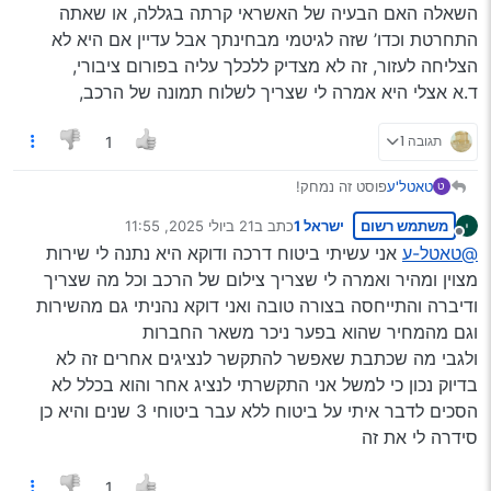
השאלה האם הבעיה של האשראי קרתה בגללה, או שאתה
התחרטת וכדו’ שזה לגיטמי מבחינתך אבל עדיין אם היא לא
הצליחה לעזור, זה לא מצדיק ללכלך עליה בפורום ציבורי,
ד.א אצלי היא אמרה לי שצריך לשלוח תמונה של הרכב,
תגובה 1
1
טאטל'ע
פוסט זה נמחק!
ט
משתמש רשום
ישראל 1
כתב ב
21 ביולי 2025, 11:55
נערך לאחרונה על ידי
מנותק
@טאטל-ע
אני עשיתי ביטוח דרכה ודוקא היא נתנה לי שירות
מצוין ומהיר ואמרה לי שצריך צילום של הרכב וכל מה שצריך
ודיברה והתייחסה בצורה טובה ואני דוקא נהניתי גם מהשירות
וגם מהמחיר שהוא בפער ניכר משאר החברות
ולגבי מה שכתבת שאפשר להתקשר לנציגים אחרים זה לא
בדיוק נכון כי למשל אני התקשרתי לנציג אחר והוא בכלל לא
הסכים לדבר איתי על ביטוח ללא עבר ביטוחי 3 שנים והיא כן
סידרה לי את זה
1