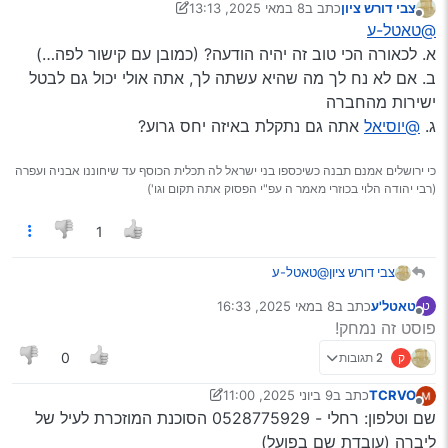
צבי דורש ציון
כתב ב
8 במאי 2025, 13:13
נערך לאחרונה על ידי צבי דורש ציון
5 באוג׳ 2025, 13:14
מנותק
@טאטל-ע
א. לכאורה הכי טוב זה יהיה הודעה? (כמובן עם קישור לפה…)
ב. אם לא נח לך מה שהיא עשתה לך, אתה אולי יכול גם לבטל
ישירות מהחברה
ג.
@יוסיאל
אתה גם נתקלת באיזה יחס גרוע?
כי ירושלים אמנם תבנה כשיכספו בני ישראל לה תכלית הכוסף עד שיחוננו אבניה ועפרה
(רבי יהודה הלוי בכוזרי מאמר ה עפ"י הפסוק אתה תקום וגו')
1
צבי דורש ציון
@טאטל-ע
א. לכאורה הכי טוב זה יהיה הודעה? (כמובן עם קישור
טאטל'ע
כתב ב
8 במאי 2025, 16:33
ט
לפה…)
נערך לאחרונה על ידי
מנותק
פוסט זה נמחק!
ב. אם לא נח לך מה שהיא עשתה לך, אתה אולי יכול גם
לבטל ישירות מהחברה
ק
2 תגובות
0
ג.
@יוסיאל
אתה גם נתקלת באיזה יחס גרוע?
TCRVO
כתב ב
9 ביוני 2025, 11:00
נערך לאחרונה על ידי TCRVO
6 בספט׳ 2025, 11:33
מנותק
שם וטלפון: רחלי - 0528775929 הסוכנת המוזכרת לעיל של
ליברה (עובדת שם בפועל)