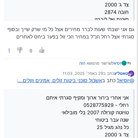
בהצלחה
צד ג’ 2000
חובה 2874
סוכנת של ליברה
מעלות: זמינה בטלפון מאוד יעילה ומתחייבת למחיר הכי זול
גם אני ישבתי שעות לברר מחירים אצל כל מי שרק שייך ובסוף
שמצאת… ועוד זה כולל שמשות מראות ופנסים…
סגרתי אצל רחל הנ"ל במחיר הכי זול בפער ביחס לאחרים
חסרונות: לא נתקלתי
בהצלחה
0
יוסיאל
שרשור מהנושא
הזה
י
אני אחרי בירור ארוך ומקיף סגרתי איתם
טאטל'ע
כתב ב
29 באפר׳ 2025, 11:03
ט
רחלי - 0528775929
נערך לאחרונה על ידי
מנותק
@יוסיאל
כתב ב
אשכול סוכני ביטוח זולים, אמינים וזולים....
:
טויוטה קורולה 2007 בלי מובילאי
שנה עבר ביטוחי
כל נהג מגיל 25
אני אחרי בירור ארוך ומקיף סגרתי איתם
צד ג’ 2000
חובה 2874
רחלי - 0528775929
סוכנת של ליברה
טויוטה קורולה 2007 בלי מובילאי
מעלות: זמינה בטלפון מאוד יעילה ומתחייבת למחיר הכי זול
שנה עבר ביטוחי
שמצאת… ועוד זה כולל שמשות מראות ופנסים…
כל נהג מגיל 25
חסרונות: לא נתקלתי
בהצלחה
צד ג’ 2000