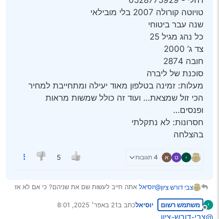
רחלי - 0528775929
טויוטה קורולה 2007 בלי מובילאי
שנה עבר ביטוחי
כל נהג מגיל 25
צד ג’ 2000
חובה 2874
סוכנת של ליברה
מעלות: זמינה בטלפון מאוד יעילה ומתחייבת למחיר
הכי זול שמצאת… ועוד זה כולל שמשות מראות
ופנסים…
חסרונות: לא נתקלתי
בהצלחה
ט
א
4 תגובות
5
@יוסיאל
אתה חייב לעשות שם את שניהם? כי אם לא אז
צבי דורש ציון
מה שהביא
@tzvihe2
בפוסט לפניך הצ"ג יותר זול
משתמש רשום
יוסיאל
כתב ב
21 באפר׳ 2025, 8:01
י
עריכה:
עכשיו ראיתי ששם מדובר על נהג אחר לגמרי
נערך לאחרונה על ידי
מנותק
@צבי-דורש-ציון