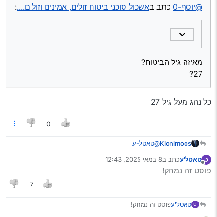
27?
@יוסף-0
כתב ב
אשכול סוכני ביטוח זולים, אמינים וזולים....
:
עם עבר ביטוחי יצא לי חובה - 1842
צד ג’ - 1353
מאיזה גיל הביטוח?
27?
כל נהג מעל גיל 27
0
Klonimoos
@טאטל-ע
תתקשר אליה מטלפון אחר, ותשלח לה קישור להודעה הזו
טאטל'ע
כתב ב
8 במאי 2025, 12:43
ט
שלך, אולי היא תלמד להתנהג קצת יותר יפה…
נערך לאחרונה על ידי
מנותק
פוסט זה נמחק!
7
טאטל'ע
פוסט זה נמחק!
ט