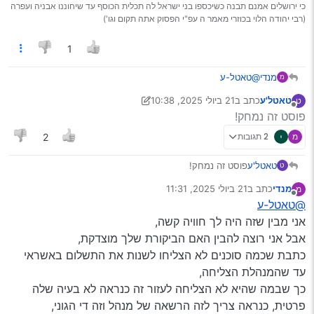
כי ירושלים אמנם תבנה כשיכספו בני ישראל לה תכלית הכוסף עד שיחוננו אבניה ועפרה
(רבי יהודה הלוי בכוזרי מאמר ה עפ"י הפסוק אתה תקום וגו')
1
מנדי
@טאטל-ע
מ
כבר כתבו באשכול שלכאורה אין משמעות לסוכן שעשית דרכו את
טאטל'ע
כתב ב
21 ביולי 2025, 10:38
ט
ההתקשרות לחברה, (היא לא סוכנת עצמאית אלא עובדת של
נערך לאחרונה על ידי טאטל'ע
8 ביולי 2025, 11:38
מנותק
פוסט זה נמחק!
החברה, אני דברתי איתה מהמספר של ליברה) אלא לחברה
המבטחת,
מ
2 תגובות
2
למה אתה התקשרת אליה ולא ישירות לחברה?
ולמה במקרה צורך ח"ו משנה דרך מי סגרת את העסקה?
טאטל'ע
פוסט זה נמחק!
ט
מנדי
כתב ב
21 ביולי 2025, 11:31
מ
נערך לאחרונה על ידי
מנותק
@טאטל-ע
אני מבין שזה היה לך חוויה קשה,
אבל אני רוצה להבין האם הביקורת שלך מוצדקת,
כתבת שכמה סוכנים לא הצליחו לשנות את התשלום באשראי
עד שהמנהלת הצליחה,
כך שבמה שהיא לא הצליחה לעזור זה כנראה לא בעיה שלה
פרטית, כנראה צריך לזה הרשאה של מנהל וזה די הגוני,