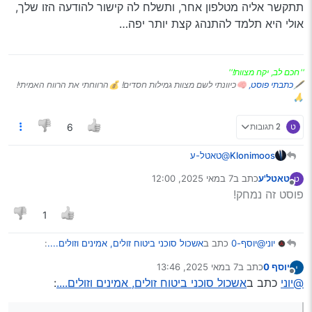
תתקשר אליה מטלפון אחר, ותשלח לה קישור להודעה הזו שלך,
מעלות: זמינה בטלפון מאוד יעילה ומתחייבת למחיר הכי
זול שמצאת… ועוד זה כולל שמשות מראות ופנסים…
אולי היא תלמד להתנהג קצת יותר יפה…
חסרונות: לא נתקלתי
בהצלחה
''חכם לב, יקח מצוות!''
🖋
כתבתי פוסט,
🧠כיוונתי לשם מצוות גמילות חסדים! 💰הרווחתי את הרווח האמיתי!
🙏
ט
2 תגובות
6
Klonimoos
@טאטל-ע
תתקשר אליה מטלפון אחר, ותשלח לה קישור להודעה הזו
טאטל'ע
כתב ב
7 במאי 2025, 12:00
ט
שלך, אולי היא תלמד להתנהג קצת יותר יפה…
נערך לאחרונה על ידי
מנותק
פוסט זה נמחק!
1
@יוסף-0
כתב ב
אשכול סוכני ביטוח זולים, אמינים וזולים....
:
יוני
יוסף 0
כתב ב
7 במאי 2025, 13:46
נערך לאחרונה על ידי
מנותק
יש סוכנות בשם תפארת ביטוח
@יוני
כתב ב
אשכול סוכני ביטוח זולים, אמינים וזולים....
:
אחרי הרבה בירורים שלי בכמה וכמה סוגי ביטוחים הם
מאיזה גיל הביטוח?
יחסית זולים