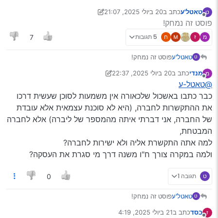
טאטל'ע
כתב ב
20 ביולי 2025, 21:07
ט
שם וטלפון:
רחלי, 0528775929
נערך לאחרונה על ידי טאטל'ע
מנותק
פוסט זה נמחק!
רכב דגם ושנה:
קורולה, 2000
עבר ביטוחי: אין, בגדול (היה על האוטו, ע"ש גיסי ועבורו. יתכן
מ
ח
5 תגובות
7
שמכאן היה איכשהו פתח לקומבינה - לא שידוע לי)
למי הביטוח:
‘נהג חדש’
- פחות משנה, לא ‘נהג צעיר’
טאטל'ע
פוסט זה נמחק!
ט
מחיר:
4,908 ש"ח
= 3206 חובה + 1702 צד ג’
השתתפות עצמית צד ג’: 2250 נזק (וכן 825 משפטי-פלילי, 825
מנדי
כתב ב
20 ביולי 2025, 22:37
מ
נערך לאחרונה על ידי מנדי
משפטי מול צד ג’, 525 דרך וגרירה, 142 שמשות)
מנותק
@טאטל-ע
חברת ביטוח: ליברה
כבר כתבו באשכול שלכאורה אין משמעות לסוכן שעשית דרכו
מעלות: זול מאד. מתקתקת
הערות: בפרטים והתנאים נכלל ציון ‘צפי’ - עד 9,000 ק"מ שנתי
את ההתקשרות לחברה, (היא לא סוכנת עצמאית אלא עובדת
של החברה, אני דברתי איתה מהמספר של ליברה) אלא לחברה
המבטחת,
למה אתה התקשרת אליה ולא ישירות לחברה?
ולמה במקרה צורך ח"ו משנה דרך מי סגרת את העסקה?
ט
תגובה 1
0
טאטל'ע
פוסט זה נמחק!
ט
בסד
כתב ב
21 ביולי 2025, 4:19
נערך לאחרונה על ידי