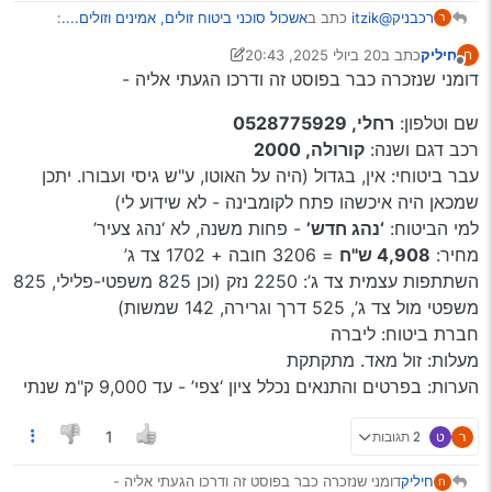
@itzik
כתב ב
אשכול סוכני ביטוח זולים, אמינים וזולים....
:
רכבניק
ר
חיליק
כתב ב
20 ביולי 2025, 20:43
ח
נערך לאחרונה על ידי חיליק
מנותק
הפניקס
דומני שנזכרה כבר בפוסט זה ודרכו הגעתי אליה -
שם וטלפון:
רחלי, 0528775929
לא נותנים בלי עבר של שנה למקיף ושנתיים לצד ג’
רכב דגם ושנה:
קורולה, 2000
עבר ביטוחי: אין, בגדול (היה על האוטו, ע"ש גיסי ועבורו. יתכן
שמכאן היה איכשהו פתח לקומבינה - לא שידוע לי)
למי הביטוח:
‘נהג חדש’
- פחות משנה, לא ‘נהג צעיר’
מחיר:
4,908 ש"ח
= 3206 חובה + 1702 צד ג’
השתתפות עצמית צד ג’: 2250 נזק (וכן 825 משפטי-פלילי, 825
משפטי מול צד ג’, 525 דרך וגרירה, 142 שמשות)
חברת ביטוח: ליברה
מעלות: זול מאד. מתקתקת
הערות: בפרטים והתנאים נכלל ציון ‘צפי’ - עד 9,000 ק"מ שנתי
ר
ט
2 תגובות
1
דומני שנזכרה כבר בפוסט זה ודרכו הגעתי אליה -
חיליק
ח