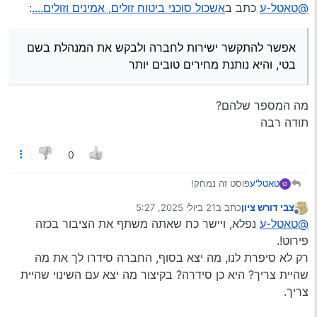
מנותק
@טאטל-ע
כתב ב
אשכול סוכני ביטוח זולים, אמינים וזולים....
:
אפשר להתקשר ישירות לחברה ולבקש את המנהלת בשם
בטי, והיא נותנת מחירים טובים יותר
מה המספר שלהם?
תודה רבה
0
טאטל'ע
פוסט זה נמחק!
ט
צבי דורש ציון
כתב ב
21 ביולי 2025, 5:27
נערך לאחרונה על ידי
מנותק
@טאטל-ע
נפלא, ויישר כח שאתה משתף את הציבור בכזה
פירוט!.
רק לא סיפרת לנו, מה יצא בסוף, החברה סידרו לך את מה
שהיית צריך? היא כן סידרה? בקיצור מה יצא עם השינוי שהיית
צריך.