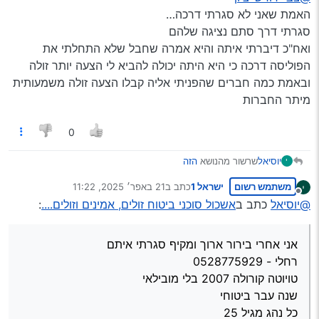
האמת שאני לא סגרתי דרכה…
סגרתי דרך סתם נציגה שלהם
ואח"כ דיברתי איתה והיא אמרה שחבל שלא התחלתי את
הפוליסה דרכה כי היא היתה יכולה להביא לי הצעה יותר זולה
ובאמת כמה חברים שהפניתי אליה קבלו הצעה זולה משמעותית
מיתר החברות
0
יוסיאל
שרשור מהנושא
הזה
י
אני אחרי בירור ארוך ומקיף סגרתי איתם
משתמש רשום
ישראל 1
כתב ב
21 באפר׳ 2025, 11:22
רחלי - 0528775929
נערך לאחרונה על ידי
מנותק
טויוטה קורולה 2007 בלי מובילאי
@יוסיאל
כתב ב
אשכול סוכני ביטוח זולים, אמינים וזולים....
:
שנה עבר ביטוחי
כל נהג מגיל 25
צד ג’ 2000
אני אחרי בירור ארוך ומקיף סגרתי איתם
חובה 2874
רחלי - 0528775929
סוכנת של ליברה
טויוטה קורולה 2007 בלי מובילאי
מעלות: זמינה בטלפון מאוד יעילה ומתחייבת למחיר הכי זול
שנה עבר ביטוחי
שמצאת… ועוד זה כולל שמשות מראות ופנסים…
חסרונות: לא נתקלתי
כל נהג מגיל 25