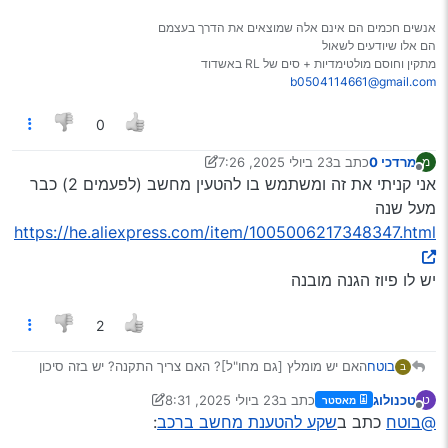
אנשים חכמים הם אינם אלה שמוצאים את הדרך בעצמם
הם אלו שיודעים לשאול
מתקין וחוסם מולטימדיות + סים של RL באשדוד
b0504114661@gmail.com
0
מרדכי 0
כתב ב
23 ביולי 2025, 7:26
מ
נערך לאחרונה על ידי מרדכי 0
מנותק
אני קניתי את זה ומשתמש בו להטעין מחשב (לפעמים 2) כבר
מעל שנה
https://he.aliexpress.com/item/1005006217348347.html
יש לו פיוז הגנה מובנה
2
בוטח
האם יש מומלץ [גם מחו"ל]? האם צריך התקנה? יש בזה סיכון
ב
[התחממות וכדומה]?
טכנולוג
כתב ב
23 ביולי 2025, 8:31
ט
מאסטר
נערך לאחרונה על ידי טכנולוג
מנותק
@בוטח
כתב ב
שקע להטענת מחשב ברכב
: