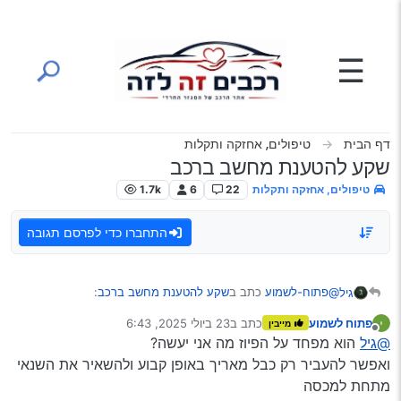
ילוג לתוכן
☰
דף הבית
טיפולים, אחזקה ותקלות
שקע להטענת מחשב ברכב
טיפולים, אחזקה ותקלות
22
6
1.7k
התחברו כדי לפרסם תגובה
@פתוח-לשמוע
כתב ב
שקע להטענת מחשב ברכב
:
גיל
פתוח לשמוע
כתב ב
23 ביולי 2025, 6:43
מייבין
נערך לאחרונה על ידי
מנותק
@בוטח
זה לחבר שתי צבתות לא משהוא מסובך ותוכל
@גיל
הוא מפחד על הפיוז מה אני יעשה?
להעביר כבל מהמכסה מנוע לרכב
ואפשר להעביר רק כבל מאריך באופן קבוע ולהשאיר את השנאי
@פתוח-לשמוע
ידידי, למה לו לעשות את כל התסבוכת הזו, אם כל
בצד של ההגה יש חור להעברת כבלים
מתחת למכסה
מטרתו לשימוש
בזמן נסיעה
?