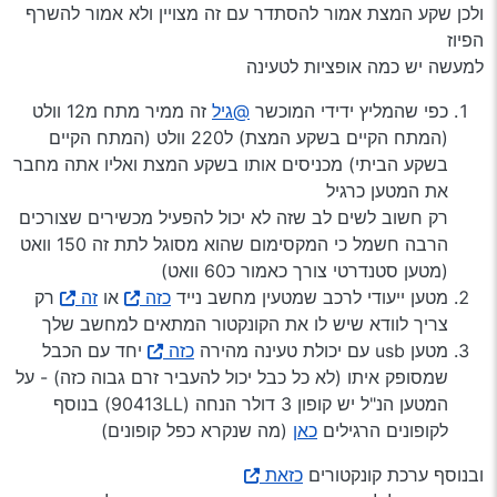
ולכן שקע המצת אמור להסתדר עם זה מצויין ולא אמור להשרף
הפיוז
למעשה יש כמה אופציות לטעינה
כפי שהמליץ ידידי המוכשר
@גיל
זה ממיר מתח מ12 וולט
(המתח הקיים בשקע המצת) ל220 וולט (המתח הקיים
בשקע הביתי) מכניסים אותו בשקע המצת ואליו אתה מחבר
את המטען כרגיל
רק חשוב לשים לב שזה לא יכול להפעיל מכשירים שצורכים
הרבה חשמל כי המקסימום שהוא מסוגל לתת זה 150 וואט
(מטען סטנדרטי צורך כאמור כ60 וואט)
מטען ייעודי לרכב שמטעין מחשב נייד
כזה
או
זה
רק
צריך לוודא שיש לו את הקונקטור המתאים למחשב שלך
מטען usb עם יכולת טעינה מהירה
כזה
יחד עם הכבל
שמסופק איתו (לא כל כבל יכול להעביר זרם גבוה כזה) - על
המטען הנ"ל יש קופון 3 דולר הנחה (90413LL) בנוסף
לקופונים הרגילים
כאן
(מה שנקרא כפל קופונים)
ובנוסף ערכת קונקטורים
כזאת