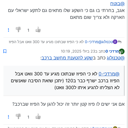
מנותק
@בוטח
אם מטעינים בו 2 מחשבים יחד? והאם זה מתאים לשקע
ישראלי?
אגב, בחרתי בו גם כי השקע שלו מתאים גם לתקע ישראלי עם
הארקה ולא צריך שום מתאם
1
טכנולוג
@מרדכי-0
לא כי הפיוז שבתוכו מגיע עד 300 וואט אבל הפיוז
ט
ברכב ישרף כבר ב120 (יתכן שזאת הסיבה שאנשים לא הצליחו
מרדכי 0
כתב ב
23 ביולי 2025, 10:19
מ
להגיע איתו ל300 וואט)
נערך לאחרונה על ידי
מנותק
@טכנולוג
כתב ב
שקע להטענת מחשב ברכב
:
@מרדכי-0
לא כי הפיוז שבתוכו מגיע עד 300 וואט אבל
הפיוז ברכב ישרף כבר ב120 (יתכן שזאת הסיבה שאנשים
לא הצליחו להגיע איתו ל300 וואט)
אם אני ישים לו פיוז קטן יותר זה יכול להגן על הפיוז שברכב?
1