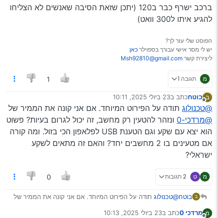
החיסרון שלו הוא שהוא מגיע ל300 וואט (לפחות לפי
למעשה יש כמה אופציות לטעינה
זה 150 וואט (מטען סטנדרטי צורך כאמור כ60 וואט)
ברכב ישרף כבר ב120 (יתכן שזאת הסיבה שאנשים לא הצליחו
ראיתי בתגובות שבדקו
מה שרשום שם)
מטען ייעודי לרכב שמטעין מחשב נייד
כזה
או
זה
רק צריך
להגיע איתו ל300 וואט)
והוא לא מגיע מעל ל120
לוודא שיש לו את הקונקטור המתאים למחשב שלך
וגם יש בתוכו פיוז מובנה (ומקבלים עוד אחד רזרבה)
מטען usb עם יכולת טעינה מהירה
כזה
יחד עם הכבל
זה לא אמור למנוע שריפה של הפיוז ברכב?
הפוסט שלי עזר לך?
שמסופק איתו (לא כל כבל יכול להעביר זרם גבוה כזה) -
יש לי מסר אישי עבורך בספוילר
כאן
על המטען הנ"ל יש קופון 3 דולר הנחה (90413LL)
ליצירת קשר
Msh92810@gmail.com
בנוסף לקופונים הרגילים
כאן
(מה שנקרא כפל קופונים)
מ
תגובה 1
1
בוטח
כתב ב
23 ביולי 2025, 10:11
ב
נערך לאחרונה על ידי
מנותק
@טכנולוג
תודה על הפירוט המיוחד. אם אני קונה את הממיר של
@מרדכי-0
ונזהר להטעין רק מחשב, זה יכול לגרום בעיות? פשוט
הוא יצא עם שקע וגם הטענת USB לפלאפון הכי בזול. ומה קורה
אם מטעינים בו 2 מחשבים יחד? והאם זה מתאים לשקע
ישראלי?
מ
ט
2 תגובות
0
בוטח
@טכנולוג
תודה על הפירוט המיוחד. אם אני קונה את הממיר של
ב
@מרדכי-0
ונזהר להטעין רק מחשב, זה יכול לגרום בעיות? פשוט
מרדכי 0
כתב ב
23 ביולי 2025, 10:13
מ
הוא יצא עם שקע וגם הטענת USB לפלאפון הכי בזול. ומה קורה
נערך לאחרונה על ידי