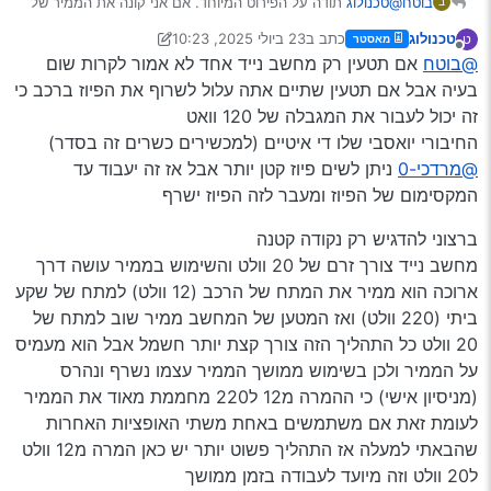
בוטח
@טכנולוג
תודה על הפירוט המיוחד. אם אני קונה את הממיר של
ב
@מרדכי-0
ונזהר להטעין רק מחשב, זה יכול לגרום בעיות? פשוט
טכנולוג
כתב ב
23 ביולי 2025, 10:23
ט
מאסטר
הוא יצא עם שקע וגם הטענת USB לפלאפון הכי בזול. ומה קורה
נערך לאחרונה על ידי טכנולוג
מנותק
@בוטח
אם תטעין רק מחשב נייד אחד לא אמור לקרות שום
אם מטעינים בו 2 מחשבים יחד? והאם זה מתאים לשקע
ישראלי?
בעיה אבל אם תטעין שתיים אתה עלול לשרוף את הפיוז ברכב כי
זה יכול לעבור את המגבלה של 120 וואט
החיבורי יואסבי שלו די איטיים (למכשירים כשרים זה בסדר)
@מרדכי-0
ניתן לשים פיוז קטן יותר אבל אז זה יעבוד עד
המקסימום של הפיוז ומעבר לזה הפיוז ישרף
ברצוני להדגיש רק נקודה קטנה
מחשב נייד צורך זרם של 20 וולט והשימוש בממיר עושה דרך
ארוכה הוא ממיר את המתח של הרכב (12 וולט) למתח של שקע
ביתי (220 וולט) ואז המטען של המחשב ממיר שוב למתח של
20 וולט כל התהליך הזה צורך קצת יותר חשמל אבל הוא מעמיס
על הממיר ולכן בשימוש ממושך הממיר עצמו נשרף ונהרס
(מניסיון אישי) כי ההמרה מ12 ל220 מחממת מאוד את הממיר
לעומת זאת אם משתמשים באחת משתי האופציות האחרות
שהבאתי למעלה אז התהליך פשוט יותר יש כאן המרה מ12 וולט
ל20 וולט וזה מיועד לעבודה בזמן ממושך