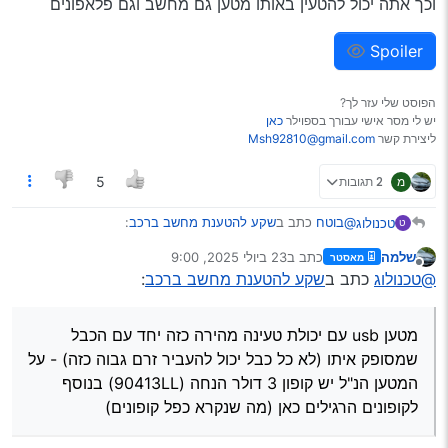
וכך אתה יכול להטעין באותו מטען גם מחשב וגם פלאפונים
Spoiler
הפוסט שלי עזר לך?
יש לי מסר אישי עבורך בספוילר
כאן
ליצירת קשר
Msh92810@gmail.com
מ
2 תגובות
5
@בוטח
כתב ב
שקע להטענת מחשב ברכב
:
טכנולוג
ט
שלמה
כתב ב
23 ביולי 2025, 9:00
מאסטר
נערך לאחרונה על ידי
מנותק
האם יש מומלץ [גם מחו"ל]?
@טכנולוג
כתב ב
שקע להטענת מחשב ברכב
:
כן.
מטען usb עם יכולת טעינה מהירה כזה יחד עם הכבל
שמסופק איתו (לא כל כבל יכול להעביר זרם גבוה כזה) - על
המטען הנ"ל יש קופון 3 דולר הנחה (90413LL) בנוסף
האם צריך התקנה?
לקופונים הרגילים כאן (מה שנקרא כפל קופונים)
לא