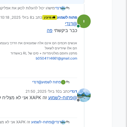
דנדי
מישהו יכול להעלות לכאן את אפליקצ
פתוח לשמוע
כתב ב
8 ביולי 2025, 10:18
מייבין
נערך לאחרונה על ידי
@דנדי
מחובר
כבר ביקשתי
פה
אנשים חכמים הם אינם אלה שמוצאים את הדרך בעצמם
הם אלו שיודעים לשאול
מתקין וחוסם מולטימדיות + סים של RL באשדוד
b0504114661@gmail.com
פתוח לשמוע
@דנדי
כבר ביקשתי
פה
דנדי
כתב ב
10 ביולי 2025, 21:50
נערך לאחרונה על ידי
@פתוח-לשמוע
זה XAPK אני לא מצליח להתקין את זה אצלי במולטימדיה…
מנותק
דנדי
@פתוח-לשמוע
זה XAPK אני לא מצליח להתקין את זה אצלי במולטימדיה…