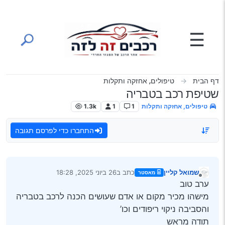
ילוג לתוכן
☰
דף הבית
טיפולים, אחזקה ותקלות
שטיפת רכב בטבריה
טיפולים, אחזקה ותקלות
1
1
1.3k
התחברו כדי לפרסם תגובה
שמואל קליין
כתב ב
26 ביוני 2025, 18:28
מאסטר
נערך לאחרונה על ידי
מנותק
ערב טוב
מישהו מכיר מקום או אדם שעושים הכנה לרכב בטבריה
והסביבה ניקוי ריפודים וכו’
תודה מראש