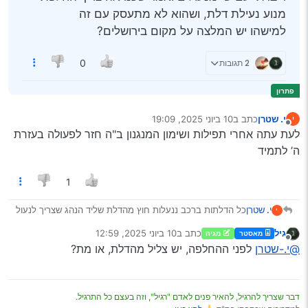
מנוע נעילת דלת, ושהוא לא מתעסק עם זה
למישהו יש המלצה על מקום בירושלים?
2 תגובות
0
י. שטרן
כתב ב
10 ביוני 2025, 19:09
י
נערך לאחרונה על ידי
מנותק
לעת עתה אחרי תפילות ושימון המנגנון ב"ה חזר לפעולה בעזרת
ה’ לתמיד
1
י. שטרן
כל הדלתות ברכב ננעלות חוץ מהדלת שליד הנהג שצריך לנעול
י
ולפתוח ידנית בכל פעם.
גיל
כתב ב
10 ביוני 2025, 12:59
מאסטר
מגיה
דיברתי עם שי מנעולים ואמר שכנראה צריך החלפת מנוע
נערך לאחרונה על ידי
מנותק
@י.-שטרן
לפני ההחלפה, יש צליל מהדלת, או מת?
נעילת דלת, ושהוא לא מתעסק עם זה
למישהו יש המלצה על מקום בירושלים?
דבר שצריך להרגיל, להאיר פנים לאדם "רגיל", וזה בעצם כל התרגיל.