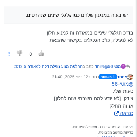
יש בעיה במנגנון שלהם כמו גלגלי שינים שנהרסים.
בד"כ הגלגלי שיניים במאזדה זה למנוע חלון
לא לנעילה, כו"כ הגלגלים בקישור שהבאת
0
@מיוחד
כתב ב
החלפת מנוע נעילת דלת למאזדה 5 2012
מוטי 56
בירושלים
:
מיוחד
כתב ב
12 ביוני 2025, 21:40
מאסטר
נערך לאחרונה על ידי
מנותק
יש בעיה במנגנון שלהם כמו גלגלי שינים שנהרסים.
@מוטי-56
טעות שלי.
צודק. [לא יודע למה חשבתי שזה לחלון].
בד"כ הגלגלי שיניים במאזדה זה למנוע חלון
לא לנעילה, כו"כ הגלגלים בקישור שהבאת
אז זה החלק
כנראה
כלי עבודה. ומחשב רכב. ושכפול מפתחות.
בדיקת מחשב מקצועית.