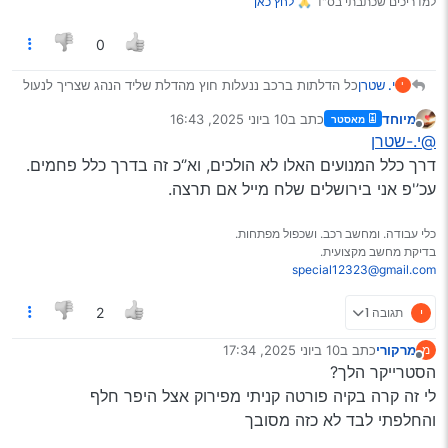
למדריכים שכתבתי בס"ד 🙏
לחץ כאן
0
י. שטרן
כל הדלתות ברכב ננעלות חוץ מהדלת שליד הנהג שצריך לנעול
י
ולפתוח ידנית בכל פעם.
מיוחד
כתב ב
10 ביוני 2025, 16:43
מאסטר
דיברתי עם שי מנעולים ואמר שכנראה צריך החלפת מנוע
נערך לאחרונה על ידי
מנותק
@י.-שטרן
נעילת דלת, ושהוא לא מתעסק עם זה
למישהו יש המלצה על מקום בירושלים?
דרך כלל המנועים האלו לא הולכים, וא’‘כ זה בדרך כלל פחמים.
עכ’'פ אני בירושלים שלח מייל אם תרצה.
כלי עבודה. ומחשב רכב. ושכפול מפתחות.
בדיקת מחשב מקצועית.
special12323@gmail.com
י
תגובה 1
2
מרקורי
כתב ב
10 ביוני 2025, 17:34
מ
נערך לאחרונה על ידי
מנותק
הסטרייקר הלך?
לי זה קרה בקיה פורטה קניתי מפירוק אצל היפר חלף
והחלפתי לבד לא כזה מסובך