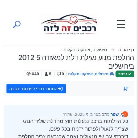
ילוג לתוכן
☰
דף הבית
טיפולים, אחזקה ותקלות
החלפת מנוע נעילת דלת למאזדה 5 2012
בירושלים
נפתר
טיפולים, אחזקה ותקלות
9
5
649
התחברו כדי לפרסם תגובה
י. שטרן
כתב ב
10 ביוני 2025, 11:16
י
נערך לאחרונה על ידי
מנותק
כל הדלתות ברכב ננעלות חוץ מהדלת שליד הנהג
שצריך לנעול ולפתוח ידנית בכל פעם.
דיברתי עם שי מנעולים ואמר שכנראה צריך החלפת