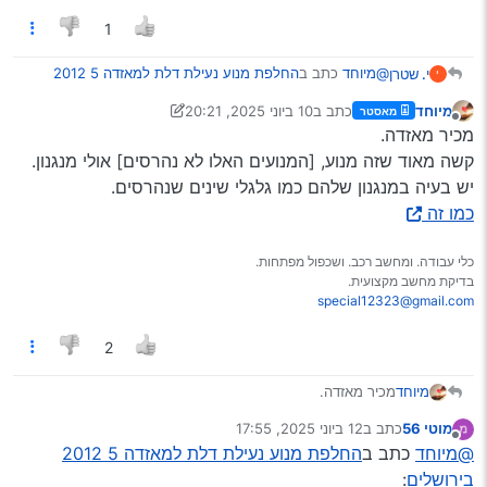
1
@מיוחד
כתב ב
החלפת מנוע נעילת דלת למאזדה 5 2012
י. שטרן
י
בירושלים
:
מיוחד
כתב ב
10 ביוני 2025, 20:21
מאסטר
נערך לאחרונה על ידי מיוחד
6 באוק׳ 2025, 20:27
מנותק
דרך כלל המנועים האלו לא הולכים
מכיר מאזדה.
קשה מאוד שזה מנוע, [המנועים האלו לא נהרסים] אולי מנגנון.
יש בעיה במנגנון שלהם כמו גלגלי שינים שנהרסים.
שי מנעולים שאל אותי דבר ראשון אם זה מאזדה…
טען שכבר לא אחד ולא שתיים זה היה הבעיה אצלם אחרי בירור
כמו זה
יסודי
כלי עבודה. ומחשב רכב. ושכפול מפתחות.
בדיקת מחשב מקצועית.
special12323@gmail.com
2
מיוחד
מכיר מאזדה.
קשה מאוד שזה מנוע, [המנועים האלו לא נהרסים] אולי מנגנון.
מוטי 56
כתב ב
12 ביוני 2025, 17:55
יש בעיה במנגנון שלהם כמו גלגלי שינים שנהרסים.
נערך לאחרונה על ידי
מנותק
@מיוחד
כתב ב
החלפת מנוע נעילת דלת למאזדה 5 2012
כמו זה
בירושלים
: