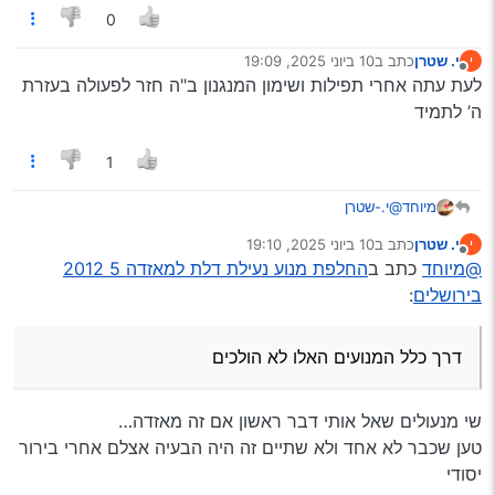
0
י. שטרן
כתב ב
10 ביוני 2025, 19:09
י
נערך לאחרונה על ידי
מנותק
לעת עתה אחרי תפילות ושימון המנגנון ב"ה חזר לפעולה בעזרת
ה’ לתמיד
1
מיוחד
@י.-שטרן
דרך כלל המנועים האלו לא הולכים, וא’‘כ זה בדרך כלל פחמים.
י. שטרן
כתב ב
10 ביוני 2025, 19:10
י
עכ’'פ אני בירושלים שלח מייל אם תרצה.
נערך לאחרונה על ידי
מנותק
@מיוחד
כתב ב
החלפת מנוע נעילת דלת למאזדה 5 2012
בירושלים
:
דרך כלל המנועים האלו לא הולכים
שי מנעולים שאל אותי דבר ראשון אם זה מאזדה…
טען שכבר לא אחד ולא שתיים זה היה הבעיה אצלם אחרי בירור
יסודי