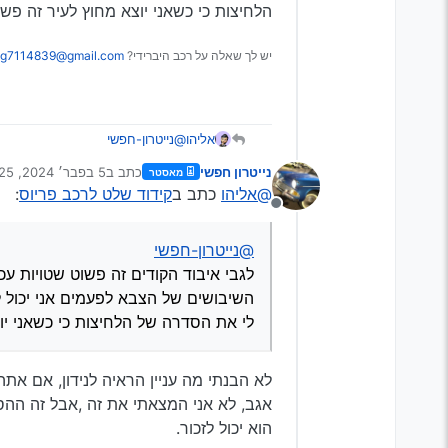
הלחיצות כי כשאני יוצא מחוץ לעיר זה פשו
@אליהו
כתב ב
קידוד שלט לר
יש לך שאלה על רכב היברידי?
g7114839@gmail.com
ועוד שאלה בעניין אני ק
אני חושב שהרכב לומד את 
אליהו
@נייטרון-חפשי
לגבי איבוד הקודים זה פשוט שטויו
נייטרון חפשי
כתב ב
5 בפבר׳ 2024, 18:25
מאסטר
לפעמים אנ
נערך לאחרונה על ידי
@אליהו
כתב ב
קידוד שלט לרכב פריוס
:
יוצא מחוץ לעיר זה פשוט עובד כרגי
מנותק
@נייטרון-חפשי
לגבי איבוד הקודים זה פשוט שטויות ע
לי את הסדרה של הלחיצות כי כשאני יוצ
לא הבנתי מה עניין הראיה לנידון, אם אתה רוצה לבד
אגב, לא אני המצאתי את זה ,אבל זה ההס
הוא יכול לזכור.