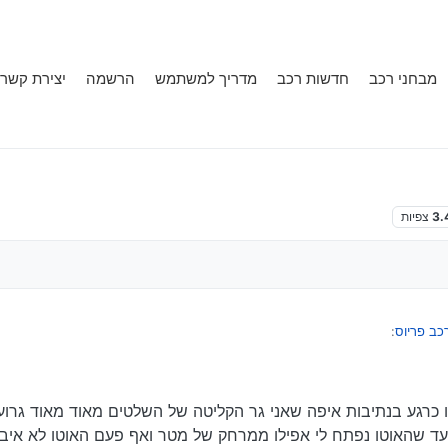
מבחני רכב
חדשות רכב
מדריך למשתמש
הרשמה
יצירת קשר
3.
צפיות
כב פריוס
:
קודים מה ואם אני אשב בבית וסתם אלחץ על הכפתור אז הוא יפסיק לעבוד לי על האו
יו כרגע בנתיבות איפה שאני גר הקליטה של השלטים מאוד מאוד גרו
וק על שלי במיוחד שאין לי חילופי).
ם אני יכול ללחוץ 10 פעמים עד שהאוטו נפתח לי אפילו ממרחק של מטר ואף פעם האוטו 