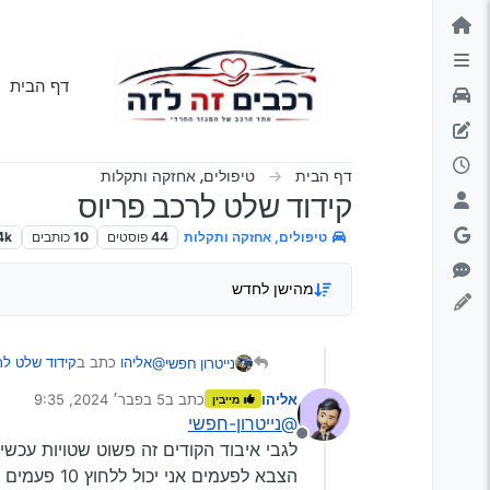
ילוג לתוכן
דף הבית
דף הבית
טיפולים, אחזקה ותקלות
קידוד שלט לרכב פריוס
טיפולים, אחזקה ותקלות
44
פוסטים
10
כותבים
4k
מהישן לחדש
@אליהו
כתב ב
קידוד שלט לר
נייטרון חפשי
אליהו
כתב ב
5 בפבר׳ 2024, 9:35
מייבין
נערך לאחרונה על ידי
@נייטרון-חפשי
לגבי העניין של הסדרות 
מנותק
רצף הקודים
לגבי איבוד הקודים זה פשוט שטויות עכש
לכאורה כן (לא מתחשק לי לבד
הצבא לפעמי