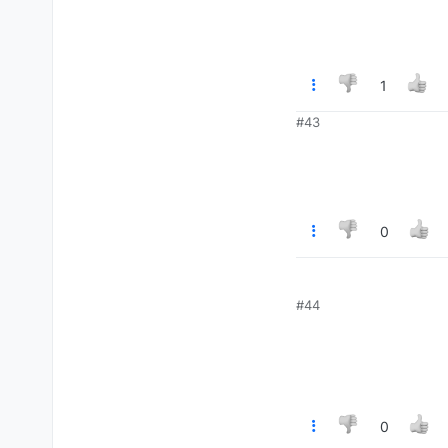
1
#43
0
#44
0