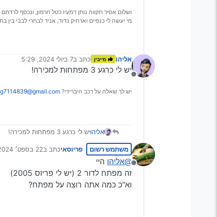
ושלום אסיר תקווה נותן דמעיו כטל חרמון, ונכסף לרדתם 
מי יעשה לי כנפיים וארחיק נדוד, אניד לבתרי לבבי בין בתר
אליהו
כתב ב
7 ביולי 2024, 5:29
מייבין
נערך לאחרונה על ידי
יש לי כרגע 3 מפתחות למכירה!
מנותק
יש לך שאלה על רכב היברידי?
g7114839@gmail.com
אליהו
יש לי כרגע 3 מפתחות למכירה!
משתמש רשום
פריוסאי
כתב ב
22 בספט׳ 2024, 21:07
נערך לאחרונה על יד
@אליהו
היי
מנותק
זה מפתח לדור 2 (יש לי פריוס 2005)
וא"כ כמה אתה רוצה על מפתח?