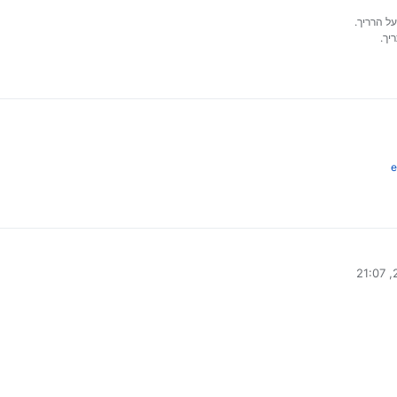
על הרריך.
יך.
e
י