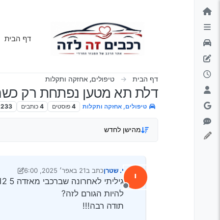
ילוג לתוכן
דף הבית
דף הבית
טיפולים, אחזקה ותקלות
דלת תא מטען נפתחת רק כשהר
טיפולים, אחזקה ותקלות
4
פוסטים
4
כותבים
233
מהישן לחדש
י. שטרן
כתב ב
21 באפר׳ 2025, 6:00
י
נערך לאחרונה על ידי י. שטרן
מנותק
להיות הגורם לזה?
תודה רבה!!!