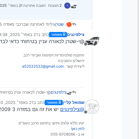
י
2 תגובות
תגובה אחרונה
21 באפר׳ 2025, 9:38
י. שטרן
גיליתי לאחרונה שברכבי מאזדה 5 2012 דלת תא המטען נפתחת רק כשהרכב על p ניסיתי על ניוטרל ולא נפתח מה יכול להיות הגורם לזה?
י
תודה רבה!!!
צילפינגים
כתב ב
21 באפר׳ 2025, 9:38
מאסטר
נערך לאחרונה על ידי
@י-שטרן לכאורה עניין בטיחותי כדאי לבד
מנותק
התקנת מולטימדיות חסימות ואביזרי רכב.
ירושלים והסביבה
ליצירת קשר :
a02532532@gmail.com
צילפינגים
@י-שטרן לכאורה עניין בטיחות
שמואל קליין
כתב ב
21 באפר׳ 2025, 10:20
מאסטר
נערך לאחרונה על ידי
@צילפינגים
יש את זה גם במזדה 3 2009 ומעלה
מנותק
יעוץ (ללא עלות) ותיווך בתחום הרכב והגפ"מ
לחץ כאן!
או ב- 055-6708066