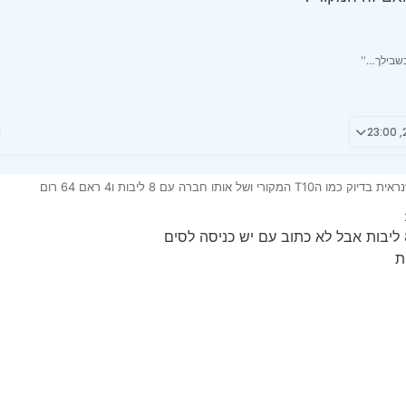
שבילך…''
בדיוק כמו הT10 המקורי ושל אותו חברה עם 8 ליבות ו4 ראם 64 רום
 שלא היה כמותו
ר הזה ואם זה המקורי?