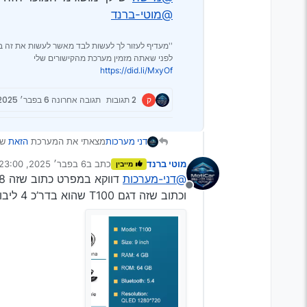
@מוטי-ברנד
''מעדיף לעזור לך לעשות לבד מאשר לעשות את זה ב
לפני שאתה מזמין מערכת מהקישורים שלי
https://did.li/MxyOf
ק
2 תגובות
תגובה אחרונה
6 בפבר׳ 2025, 23:00
דני מערכות
מצאתי את המערכת
הזאת
שנראית 
רק ב250 ש’'ח
מוטי ברנד
כתב ב
6 בפבר׳ 2025, 23:00
מייבין
אם זה מקורי זה מחיר מציאה
נערך לאחרונה על ידי
@דני-מערכות
דווקא במפרט כתוב שזה 8 ליבות אבל לא כתוב עם יש כניסה לסים
@מיישה
יש לך מושג מי המוכ
מנותק
@מוטי-ברנד
וכתוב שזה דגם T100 שהוא בדר’כ 4 ליבות