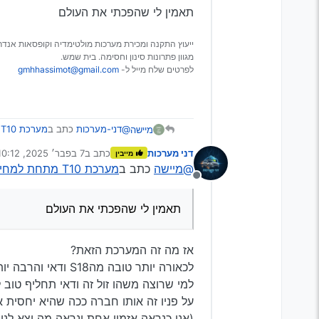
תאמין לי שהפכתי את העולם
005005922364472.htmL
זה חנות עם שם דומה שכן
ייעוץ התקנה ומכירת מערכות מולטימדיה וקופסאות אנדרו
מגוון פתרונות סינון וחסימה. בית שמש.
לפרטים שלח מייל ל-
gmhhassimot@gmail.com
@דני-מערכות
כתב ב
מערכת T10 מתחת למחיר המס הגיוני?
מיישה
דני מערכות
כתב ב
7 בפבר׳ 2025, 10:12
מייבין
נערך לאחרונה על ידי
@מיישה
כתב ב
מערכת T10 מתחת למחיר המס הגיוני?
אני מחפש במחיר הזה
מנותק
תאמין לי שהפכתי את העולם
תאמין לי שהפכתי את העולם
אז מה זה המערכת הזאת?
לכאורה יותר טובה מהS18 ודאי והרבה יותר זולה
למי שרוצה משהו זול זה ודאי תחליף טוב לT10 רק צריך לראות איך היא באמ
על פניו זה אותו חברה ככה שהיא יחסית 
(אני כנראה אזמין אחת ונראה מה יצא לנו 