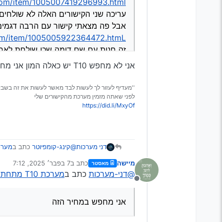
s.com/item/1005007419296993.html
עריכה שני הקישורים האלה לא שולחים
אבל פה מצאתי קישור עם הרבה דגמים ויש
.com/item/1005005922364472.htmL
זה חנות עם שם דומה שכן שולחת לאר
אני לא מחפש T10 יש כאלה המון אני מחפש במחיר הזה זה חתיכת בדיחה
''מעדיף לעזור לך לעשות לבד מאשר לעשות את זה בשבי
לפני שאתה מזמין מערכת מהקישורים שלי
https://did.li/MxyOf
@קינג-קומפיוטר
כתב ב
מערכת T10 מתחת למח
דני מערכות
מיישה
כתב ב
7 בפבר׳ 2025, 7:12
מאסטר
נערך לאחרונה על ידי
@דני-מערכות
כתב ב
מערכת T10 מתחת למחיר המס הגיוני?
@דני-מערכות
זה TS10 שיש בחנות הזאת
מנותק
1005007131808873.html
אני לא מחפש T10 יש כאלה המון אני מחפש במחיר הזה זה חתיכת בדיחה
וזה TS10S
אני מחפש במחיר הזה
1005007419296993.html
עריכה שני הקישורים האל
אבל פה מצאתי קישור עם הר