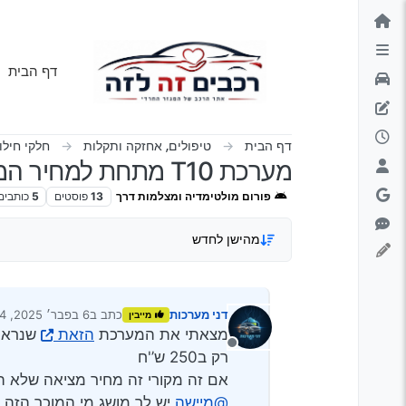
ילוג לתוכן
דף הבית
דף הבית
טיפולים, אחזקה ותקלות
חלקי חילו
מערכת T10 מתחת למחיר המס הגיוני?
פורום מולטימדיה ומצלמות דרך
13
פוסטים
5
כותבים
מהישן לחדש
דני מערכות
כתב ב
6 בפבר׳ 2025, 22:54
מייבין
נערך לאחרונה על ידי
מצאתי את המערכת
הזאת
שנראית בדיוק כמו הT10
מנותק
רק ב250 ש’'ח
אם זה מקורי זה מחיר מציאה שלא ה
@מיישה
יש לך מושג מי המוכר הזה 