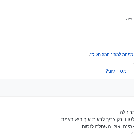
https://he.aliexpress.com/item/1
 שולחת לארץ
איד.
:
:
ת
אמינה ואולי משתלם לנסות
)