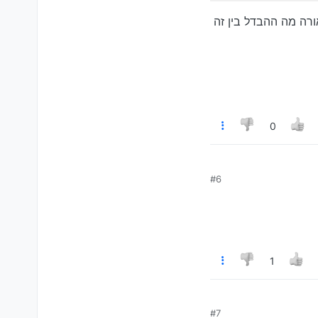
עכשיו אני רואה שזה על ה32+2 אבל ה64+4 הוא 8 ליבות ולכאורה מה ההבדל בין זה
0
#6
1
#7