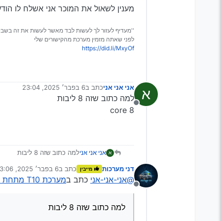
מענין לשאול את המוכר אני אשלח לו הוד
''מעדיף לעזור לך לעשות לבד מאשר לעשות את זה בשבי
לפני שאתה מזמין מערכת מהקישורים שלי
https://did.li/MxyOf
אני אני אני
כתב ב
6 בפבר׳ 2025, 23:04
א
נערך לאחרונה על ידי
למה כתוב שזה 8 ליבות
מנותק
8 core
אני אני אני
למה כתוב שזה 8 ליבות
א
8 core
דני מערכות
כתב ב
6 בפבר׳ 2025, 23:06
מייבין
נערך לאחרונה על ידי
@אני-אני-אני
כתב ב
מערכת T10 מתחת למחיר המס הגיוני?
מנותק
למה כתוב שזה 8 ליבות