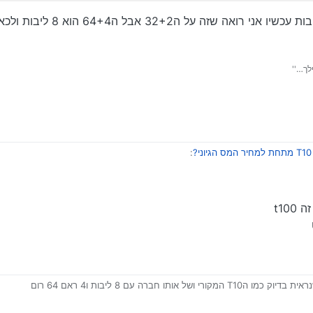
התבלבלתי בתמונה אחרת שם כתוב 4 ליבות 
לך…''
?
:
ורה מה ההבדל בין זה לT10 ?
בדיוק כמו הT10 המקורי ושל אותו חברה עם 8 ליבות ו4 ראם 64 רום
 שלא היה כמותו