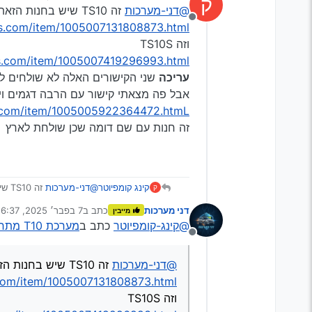
ק
נערך לאחרונה על ידי קינג קומפ
@דני-מערכות
זה TS10 שיש בחנות הזאת
@מיישה
יש לך מושג מי המוכ
מנותק
@מוטי-ברנד
ess.com/item/1005007131808873.html
וזה TS10S
ess.com/item/1005007419296993.html
עריכה
שני הקישורים האלה לא שולחים ל
אבל פה מצאתי קישור עם הרבה דגמים ויש שם
ss.com/item/1005005922364472.htmL
זה חנות עם שם דומה שכן שולחת לארץ
קינג קומפיוטר
@דני-מערכות
זה TS10 שיש בחנות הזאת
ק
/1005007131808873.html
דני מערכות
כתב ב
7 בפבר׳ 2025, 6:37
מייבין
וזה TS10S
נערך לאחרונה על ידי
@קינג-קומפיוטר
כתב ב
מערכת T10 מתחת למחיר המס הגיוני?
1005007419296993.html
מנותק
עריכה
שני הקישורים האלה
אבל פה מצאתי קישור עם הרב
@דני-מערכות
זה TS10 שיש בחנות הזאת
1005005922364472.htmL
זה חנות עם שם דומה שכן
s.com/item/1005007131808873.html
וזה TS10S