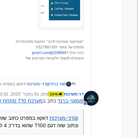
"מוטיקאר מערכות לרכב" התקנת מולטימדיות
וסימים של נטפרי 0527661381
דברו איתי
2086841@gmail.com
ותצטרפו למעגל הלקוחות המרוצים שלי
מוטי ברנד
@דני-מערכות
דווקא במפרט כתוב שזה 8 ליבות אבל לא 
וכתוב שזה דגם T100 שהוא בדר’כ 4 ליבות
דני מערכות
כתב ב
6 בפבר׳ 2025, 23:02
מייבין
נערך לאחרונה על ידי
@מוטי-ברנד
כתב ב
מערכת T10 מתחת למחיר המס הגיוני?
מנותק
@דני-מערכות
דווקא במפרט כתוב שזה 8 ליבות אבל לא כתוב עם יש כניסה ל
וכתוב שזה דגם T100 שהוא בדר’כ 4 ליבות