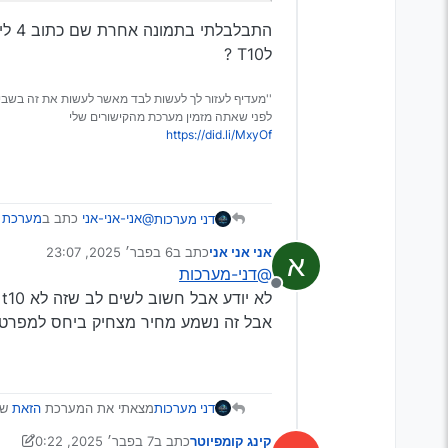
לT10 ?
''מעדיף לעזור לך לעשות לבד מאשר לעשות את זה בשבי
לפני שאתה מזמין מערכת מהקישורים שלי
https://did.li/MxyOf
@אני-אני-אני
כתב ב
מערכת T10 מתחת למחיר המס הגיוני
דני מערכות
אני אני אני
כתב ב
6 בפבר׳ 2025, 23:07
א
נערך לאחרונה על ידי
@דני-מערכות
למה כתוב שזה 8 ליבות
מנותק
לא יודע אבל חשוב לשים לב שזה לא t10 זה t100
אבל זה נשמע מחיר מצחיק ביחס למפרט
התבלבלתי בתמונה אחרת שם כתוב 4 ליבות עכשיו אני רואה שזה על ה32+2 אבל ה64+4 הוא 8 ליבות ולכא
דני מערכות
מצאתי את המערכת
הזאת
שנראית 
רק ב250 ש’'ח
קינג קומפיוטר
כתב ב
7 בפבר׳ 2025, 0:22
אם זה מקורי זה מחיר מציאה