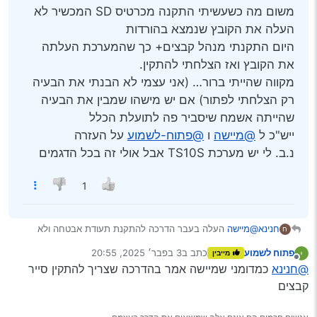
משום מה כשעשיתי התקנה מכרטיס SD המכשיר לא
העלה את הקובץ שנמצא בהורדות
היום התקנתי מנהל קבצים+ כך שהמערכת העלתה
את הקובץ ואז הצלחתי להתקין.
מקווה שהייתי ברור… (אני עצמי לא הבנתי את הבעיה
רק הצלחתי לפתור) אם יש מישהו שמבין את הבעיה
שהייתה אשמח שיסביר פה לתועלת הכלל
ייש"כ ל
@מיישה
ו
@פתוח-לשמוע
על העזרה
נ.ב. לי יש מערכת TS10S אבל אולי זה בכל הדגמים
1
חנינא
@מיישה
העלה בעבר הדרכה להתקנת תעודת אבטחה ולא
ח
משנה כמה ניסיתי, לא הצלחתי להתקין
פתוח לשמוע
כתב ב
3 בפבר׳ 2025, 20:55
מייבין
אתמול עליתי על התקלה.
נערך לאחרונה על ידי
מנותק
@חנינא
כמדומני שמיישה אמר בהדרכה שצריך להתקין סייר
משום מה כשעשיתי התקנה מכרטיס SD המכשיר לא העלה את
הקובץ שנמצא בהורדות
קבצים
היום התקנתי מנהל קבצים+ כך שהמערכת העלתה את הקובץ
ואז הצלחתי להתקין.