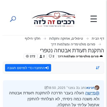
ילוג לתוכן
☰
דף הבית
טיפולים, אחזקה ותקלות
חלקי חילוף
פורום מולטימדיה ומצלמות דרך
התקנת תעודת אבטחה נטפרי
פורום מולטימדיה ומצלמות דרך
2
2
272
התחברו כדי לפרסם תגובה
חנינא
כתב ב
3 בפבר׳ 2025, 18:50
ח
נערך לאחרונה על ידי יעקב מ. פינס
2 במרץ 2025, 21:08
מנותק
@מיישה
העלה בעבר הדרכה להתקנת תעודת אבטחה
ולא משנה כמה ניסיתי, לא הצלחתי להתקין
אתמול עליתי על התקלה.