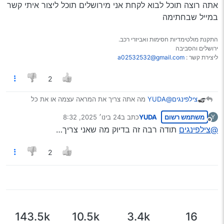
אתה רוצה תוכל לבוא לקחת אני מירושלים תוכל ליצור איתי קשר
במייל שבחתימה
התקנת מולטימדיות חסימות ואביזרי רכב.
ירושלים והסביבה
ליצירת קשר :
a02532532@gmail.com
2
צילפינגים
@YUDA
מה אתה צריך את המראה עצמה או את כל
הבסיס שלה?
משתמש רשום
YUDA
כתב ב
24 בינו׳ 2025, 8:32
Y
אני יש לי את כל הבסיס והחיווט רק המראת זכוכית שבורה
נערך לאחרונה על ידי
מנותק
אם אתה רוצה תוכל לבוא לקחת אני מירושלים תוכל ליצור
@צילפינגים
תודה רבה זה בדיוק מה שאני צריך…
איתי קשר במייל שבחתימה
2
143.5k
10.5k
3.4k
16