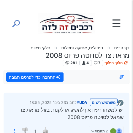
ילוג לתוכן
☰
דף הבית
טיפולים, אחזקה ותקלות
חלקי חילוף
מראת צד לטויוטה פריוס 2008
חלקי חילוף
7
4
281
התחברו כדי לפרסם תגובה
משתמש רשום
YUDA
כתב ב
23 בינו׳ 2025, 18:55
Y
נערך לאחרונה על ידי
מנותק
יש למשהו רעיון איךלהשיג או לקנות בזול מראת צד
שמאל לטויטה פריוס 2008
2 תגובות
1