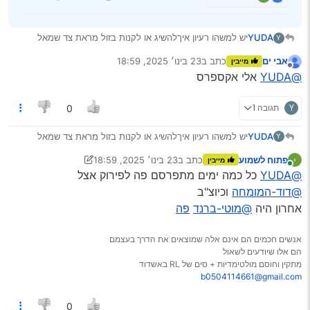
YUDA
יש למשהו רעיון איךלהשיג או לקנות בזול מראת צד שמאל
Y
לטויטה פריוס 2008
אבי ים
כתב ב
23 בינו׳ 2025, 18:59
מייבין
נערך לאחרונה על ידי
מנותק
@YUDA
אלי אקספרס
Y
תגובה 1
0
YUDA
יש למשהו רעיון איךלהשיג או לקנות בזול מראת צד שמאל
Y
לטויטה פריוס 2008
פתוח לשמוע
כתב ב
23 בינו׳ 2025, 18:59
מייבין
נערך לאחרונה על ידי פתוח לשמוע
מחובר
@YUDA
כל כמה ימים מתפרסם פה לפירוק אצל
@דוד-המומחה
וכיוצ"ב
אחרון היה
@מוטי-ברנד
פה
אנשים חכמים הם אינם אלה שמוצאים את הדרך בעצמם
הם אלו שיודעים לשאול
מתקין וחוסם מולטימדיות + סים של RL באשדוד
b0504114661@gmail.com
0