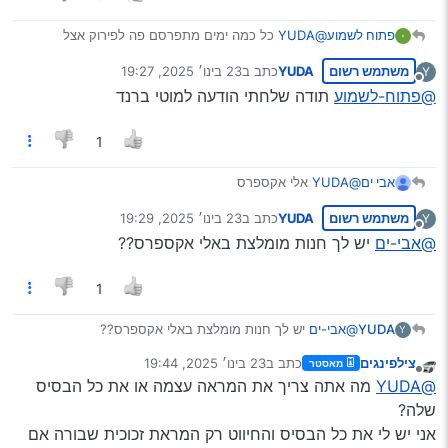
פתוח לשמוע
@YUDA
כל כמה ימים מתפרסם פה לפירוק אצל
@דוד-המומחה
וכיוצ"ב
משתמש רשום
YUDA
כתב ב
23 בינו׳ 2025, 19:27
Y
אחרון היה
@מוטי-ברנד
פה
נערך לאחרונה על ידי
מנותק
@פתוח-לשמוע
תודה שלחתי הודעה למוטי ברנד
1
אבי ים
@YUDA
אלי אקספרס
משתמש רשום
YUDA
כתב ב
23 בינו׳ 2025, 19:29
Y
נערך לאחרונה על ידי
מנותק
@אבי-ים
יש לך חנות מומלצת באלי אקספרס??
1
YUDA
@אבי-ים
יש לך חנות מומלצת באלי אקספרס??
Y
צילפינגים
כתב ב
23 בינו׳ 2025, 19:44
מאסטר
נערך לאחרונה על ידי
מנותק
@YUDA
מה אתה צריך את המראה עצמה או את כל הבסיס
שלה?
אני יש לי את כל הבסיס והחיווט רק המראת זכוכית שבורה אם