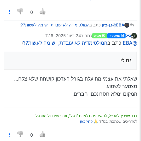
0
@בן-ציון
כתב ב
המולטימדיה לא עובדת, יש מה לעשות??
:
EBA
גיל
כתב ב
24 בינו׳ 2025, 7:16
מאסטר
מגיה
נערך לאחרונה על ידי
מנותק
לי לא עזר כלום והחלפתי מערכת
@EBA
כתב ב
המולטימדיה לא עובדת, יש מה לעשות??
:
גם לי
גם לי
שאלתי את עצמי מה עלה בגורל העדכון קושחה שלא צלח…
מצטער לשמוע.
המקום ימלא חסרונכם, חברים.
דבר שצריך להרגיל, להאיר פנים לאדם "רגיל", וזה בעצם כל התרגיל.
למדריכים שכתבתי בס"ד 🙏
לחץ כאן
0