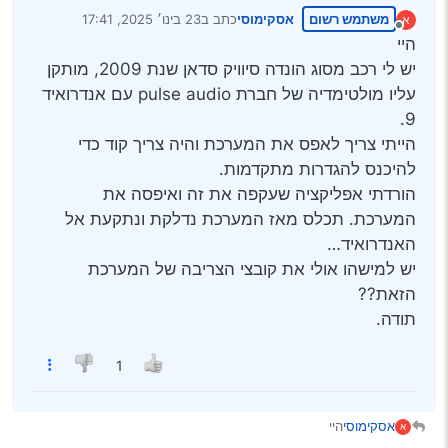
משתמש רשום
אסקימוסי
כתב ב
23 בינו׳ 2025, 17:41
א
נערך לאחרונה על ידי
מנותק
היי
יש לי רכב מסוג הונדה סיוויק סדאן שנת 2009, מותקן
עליו מולטימדיה של חברת pulse audio עם אנדרואיד
9.
הייתי צריך לאפס את המערכת והיה צריך קוד כדי
להיכנס להגדרות מתקדמות.
הורדתי אפליקציה שעקפה את זה ואיפסה את
המערכת. תכלס מאז המערכת נדלקת ונתקעת אל
האנדרואיד…
יש למישהו אולי את קובצי הצריבה של המערכת
הזאת??
תודה.
1
אסקימוסי
היי
א
יש לי רכב מסוג הונדה סיוויק סדאן שנת 2009, מותקן עליו