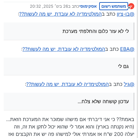
משתמש רשום
אסקימוסי
כתב ב
26 בינו׳ 2025, 20:32
א
נערך לאחרונה על ידי
מנותק
@בן-ציון
כתב ב
המולטימדיה לא עובדת, יש מה לעשות??
:
לי לא עזר כלום והחלפתי מערכת
@EBA
כתב ב
המולטימדיה לא עובדת, יש מה לעשות??
:
גם לי
@גיל
כתב ב
המולטימדיה לא עובדת, יש מה לעשות??
:
עדכון קושחה שלא צלח…
באמת?? כי אני דיברתי אם מישהו שמוכר את המערכת הזאת…
(היא נקנתה בארץ) והוא אמר לי שהוא יכול לתקן את זה, וזה
יעלה 200 ש"ח אז אמרתי אולי למישהו פה יש את הקבצים ואז