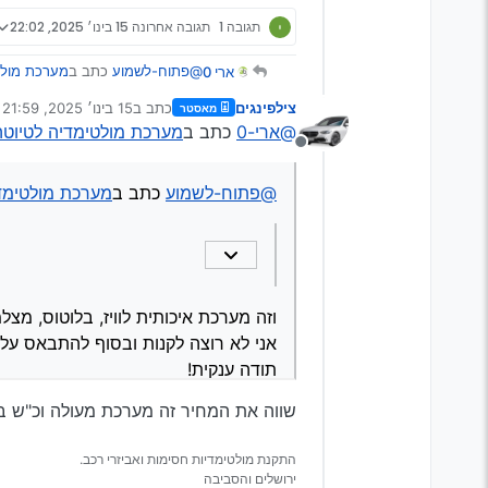
תגובה 1
תגובה אחרונה
15 בינו׳ 2025, 22:02
@פתוח-לשמוע
כתב ב
מערכת מולטימ
ארי 0
צילפינגים
כתב ב
15 בינו׳ 2025, 21:59
מאסטר
נערך לאחרונה על ידי
@ארי-0
כתב ב
מערכת מולטימדיה לטיוטה קו
@ארי-0
מנותק
תקנה את הדגם Color: C 3G 32G CP-AA-FAN
וזה מערכת איכותית לוויז, בלוטוס,
כמו שכתב מוטי ברנד עם הקופונים זה יצא 
אני לא רוצה לקנות ובסוף להתבאס
@פתוח-לשמוע
כתב ב
מערכת מולטימדיה 
וזה T 10
תודה ענקית!
וזה מערכת איכותית לוויז, בלוטוס, מצ
אני לא רוצה לקנות ובסוף להתבאס על
תודה ענקית!
שווה את המחיר זה מערכת מעולה וכ"ש ב
התקנת מולטימדיות חסימות ואביזרי רכב.
ירושלים והסביבה