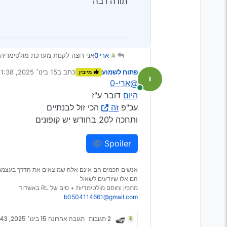
תודה רבה
ארי 0
אני רוצה לקנות מערכת מולטימדיה לטי
מה הכי מומלץ, מקורי, איכותי, מוכ
פתוח לשמוע
כתב ב
15 בינו׳ 2025, 21:38
מייבין
אשמח לקבל קישור!
נערך לאחרונה על ידי מי
@ארי-0
תודה רבה
מחובר
היום
דובר ע"ז
עכ"פ
זה
הכי זול לבנתיים
ותחכה ל20 בחודש יש קופונים
Spoiler
אנשים חכמים הם אינם אלה שמוצאים את הדרך בעצמם
הם אלו שיודעים לשאול
מתקין וחוסם מולטימדיות + סים של RL באשדוד
b0504114661@gmail.com
2 תגובות
תגובה אחרונה
15 בינו׳ 2025, 21:43