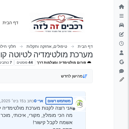
ילוג לתוכן
דף הבית
דף הבית
טיפולים, אחזקה ותקלות
חלקי חילו
מערכת מולטימדיה לטיוטה קורולה
פורום מולטימדיה ומצלמות דרך
44
פוסטים
7
כותבים
מהישן לחדש
משתמש רשום
ארי 0
כתב ב
15 בינו׳ 2025, 21:36
נערך לאחרונה על יד
אני רוצה לקנות מערכת מולטימדיה לטיו
מנותק
מה הכי מומלץ, מקורי, איכותי, מוכר 
אשמח לקבל קישור!