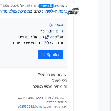
היום
דובר ע"ז
צילפינגים
כתב ב
15 בינו׳ 2025, 21:58
מאסטר
עכ"פ
זה
הכי זול לבנתיים
נערך לאחרונה על ידי צילפ
Spoiler
@פתוח-לשמוע
כתב ב
מערכת מולטימדיה לט
ותחכה ל20 בחודש יש קופונים
מנותק
@ארי-0
היום
דובר ע"ז
עכ"פ
זה
הכי זול לבנתיים
ותחכה ל20 בחודש יש קופונים
Spoiler
יש כזה אונברסלי?
בלי פאנל
זה מחיר ממש מעולה
התקנת מולטימדיות חסימות ואביזרי רכב.
ירושלים והסביבה
ליצירת קשר :
a02532532@gmail.com