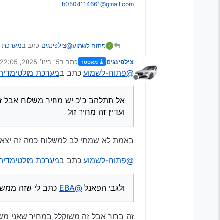
b0504114661@gmail.com
@צילפינגים
כתב ב
מערכת מו
פתוח לשמוע
צילפינגים
כתב ב
15 בינו׳ 2025, 22:05
מאסטר
נערך לאחרונה על ידי
@פתוח-לשמוע
כתב ב
מערכת מולטימדיה לט
יש כזה אונברסלי?
מנותק
בלי פאנל
אל תתלהב כ"כ יש מחיר משל
זה מחיר ממש מעולה
ועדיין זה מחיר זול
אל תתלהב כ"כ יש מחיר משלוח אבל ז
ולגבי הפאנל
@EBA
כתב לי שזה ממש פשוט לפרק
ועדיין זה מחיר זול
באמת לא שמתי לב למשלוח כמה זה יצא 
@פתוח-לשמוע
כתב ב
מערכת מולטימדיה לט
ולגבי הפאנל
@EBA
כתב לי שזה ממש 
זה ברור אבל זה משוקלל במחיר שאני משלם