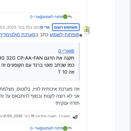
פתוח לשמוע
@ארי-0
תקנה את הדגם Color: C 3G 32G CP-AA-FAN
משתמש רשום
ארי 0
כתב ב
15 בינו׳ 2025, 21:53
כמו שכתב מוטי ברנד עם הקופונים זה 
נערך לאחרונה על ידי
וזה T 10
@פתוח-לשמוע
כתב ב
מערכת מולטימדיה לט
מנותק
@ארי-0
תקנה את הדגם Color: C 3G 32G CP-AA-FAN
כמו שכתב מוטי ברנד עם הקופונים זה יצא לך פחות מ
וזה T 10
וזה מערכת איכותית לוויז, בלוטוס, מצלמת
אני לא רוצה לקנות ובסוף להתבאס על זה
תודה ענקית!
תגובה 1
תגובה אחרונה
15 בינו׳ 2025, 21:59
@ארי-0
פתוח לשמוע