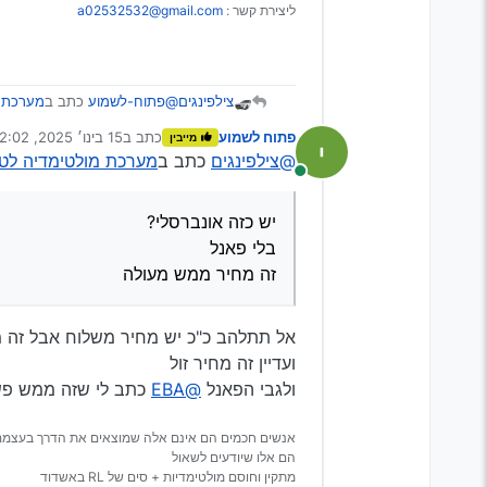
ליצירת קשר :
a02532532@gmail.com
@פתוח-לשמוע
כתב ב
מערכת מו
צילפינגים
פתוח לשמוע
כתב ב
15 בינו׳ 2025, 22:02
מייבין
נערך לאחרונה על ידי פ
@צילפינגים
כתב ב
מערכת מולטימדיה לטיוטה
@ארי-0
מחובר
היום
דובר ע"ז
יש כזה אונברסלי?
עכ"פ
זה
הכי זול לבנתיים
בלי פאנל
יש כזה אונברסלי?
ותחכה ל20 בחודש יש קופונים
זה מחיר ממש מעולה
בלי פאנל
Spoiler
זה מחיר ממש מעולה
אל תתלהב כ"כ יש מחיר משלוח אבל זה מת
ועדיין זה מחיר זול
ולגבי הפאנל
@EBA
כתב לי שזה ממש פש
אנשים חכמים הם אינם אלה שמוצאים את הדרך בעצמם
הם אלו שיודעים לשאול
מתקין וחוסם מולטימדיות + סים של RL באשדוד