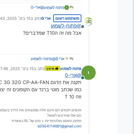
@ארי-0
פתוח לשמוע
היום
דובר ע"ז
משתמש רשום
ארי 0
כתב ב
15 בינו׳ 2025, 21:43
עכ"פ
זה
הכי זול לבנתיים
נערך לאחרונה על ידי
Spoiler
ותחכה ל20 בחודש יש קופונים
@פתוח-לשמוע
מנותק
אבל מה זה הT10 שמדברים?
ארי 0
@פתוח-לשמוע
אבל מה זה הT10 שמדברים?
פתוח לשמוע
כתב ב
15 בינו׳ 2025, 21:46
מייבין
נערך לאחרונה על ידי
@ארי-0
מחובר
תקנה את הדגם Color: C 3G 32G CP-AA-FAN
כמו שכתב מוטי ברנד עם הקופונים זה יצא לך פחות מ75 
וזה T 10
אנשים חכמים הם אינם אלה שמוצאים את הדרך בעצמם
הם אלו שיודעים לשאול
מתקין וחוסם מולטימדיות + סים של RL באשדוד
b0504114661@gmail.com