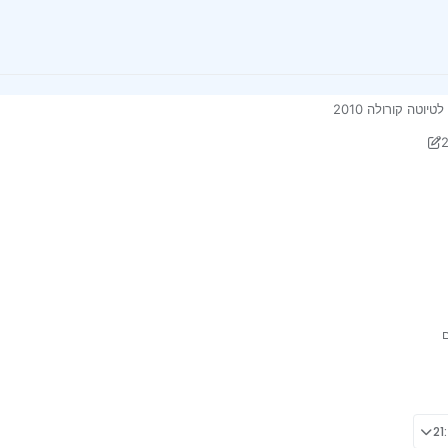
וטה קורולה 2010
ר אמין ולא מאד יקר?
ישה