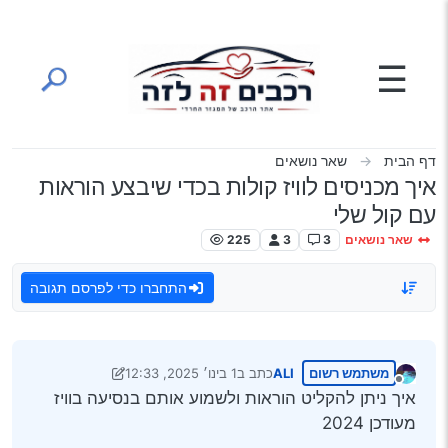
ילוג לתוכן
☰
דף הבית
שאר נושאים
איך מכניסים לוויז קולות בכדי שיבצע הוראות
עם קול שלי
שאר נושאים
3
3
225
התחברו כדי לפרסם תגובה
משתמש רשום
ALI
כתב ב
1 בינו׳ 2025, 12:33
נערך לאחרונה על ידי ראובן שבתי
1 בינו׳ 2025, 12:37
מנותק
איך ניתן להקליט הוראות ולשמוע אותם בנסיעה בוויז
מעודכן 2024