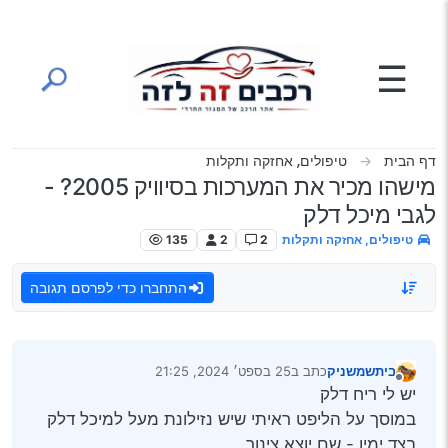
ילוג לתוכן
☰
דף הבית
טיפולים, אחזקה ותקלות
מישהו מכיר את המערכות בסיוויק 2005? -
לגבי מיכל דלק
טיפולים, אחזקה ותקלות
2
2
135
התחברו כדי לפרסם תגובה
ביתשמשניק
כתב ב
25 בספט׳ 2024, 21:25
נערך לאחרונה על ידי
מנותק
יש לי ריח דלק
במוסך על הליפט ראיתי שיש נזילונת מעל למיכל דלק
בצד ימין - שם יוצא צינור