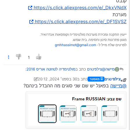
קנבס
https://s.click.aliexpress.com/e/_DkxVNdX
מערכת
https://s.click.aliexpress.com/e/_DF1SVSZ
ייעוץ התקנה ומכירת מערכות מולטימדיה וקופסאות אנדרואיד.
מגוון פתרונות סינון וחסימה. בית שמש.
לפרטים שלח מייל ל-
gmhhassimot@gmail.com
1
@צילפינגים
כתב ב
מולטימדיה לטויוטה אוריס 2016
:
מיישה
צילפינגים
כתב ב
30 בספט׳ 2024, 20:12
מאסטר
נערך לאחרונה על ידי צילפינגים
מנותק
@מיישה
אני ישמח מאוד אם תוכל להביא לי קישור רק
@מיישה
בפאנל יש שם שני סוגים מה ההבדל בינהם?
לפאנל וקנבס ואני יקנה מערכת מהמוכר ההוא שעדיין
פאנל
מוכר את ה TS10 המקורי תודה ענקית לך
https://s.click.aliexpress.com/e/_DkZBz3j
קנבס
https://s.click.aliexpress.com/e/_DkxVNdX
מערכת
https://s.click.aliexpress.com/e/_DF1SVSZ