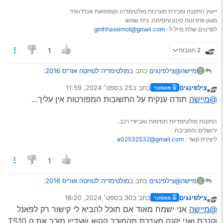
ייעוץ התקנה ומכירת מערכות מולטימדיה וקופסאות אנדרואיד.
מגוון פתרונות סינון וחסימה. בית שמש.
לפרטים שלח מייל ל-
gmhhassimot@gmail.com
2 תגובות
1
@צילפינגים
כתב ב
מולטימדיה לטויוטה אוריס 2016
:
מיישה
צילפינגים
כתב ב
25 בספט׳ 2024, 11:59
מאסטר
נערך לאחרונה על ידי
מנותק
@מיישה
כתב ב
מולטימדיה לטויוטה אוריס 2016
:
@מיישה
תודה ענקית על התשובות המפורטות אין עליך…
בהחלט
התקנת מולטימדיות חסימות ואביזרי רכב.
תבדוק היטב היטב עם המוכר האם זה מתאים לך,
ירושלים והסביבה
היו הרבה פאשלות עם זה.
ליצירת קשר :
a02532532@gmail.com
בנוסף תראה שם בתמונות של הקונים יש שם מישהו
מישראל שקנה הכל שם בעיברית וויז עובד כתוב שם רחוב
איך בודקים זה מתאים ?
ראיתי, אבל אולי
הוא כן
דיבר עם המוכר לפני, והמוכר שלח לו
1
החוזה מלובלין מוכר לי מאיזה עיר… וזה נראה בסדר
לשלוח לו תמונה מספיק?
משהו מותאם, ולא את הברירת מחדל?
דווקא מעולה
@צילפינגים
כתב ב
מולטימדיה לטויוטה אוריס 2016
:
מיישה
וזה נראה המזוייף אם אני לא טועה…
צילפינגים
כתב ב
30 בספט׳ 2024, 16:20
מאסטר
נערך לאחרונה על ידי
מנותק
@מיישה
כתב ב
מולטימדיה לטויוטה אוריס 2016
:
@מיישה
אני ישמח מאוד אם תוכל להביא לי קישור רק לפאנל
נכון, אבל כפי שראיתי, במערכות לא אוניברסליות יותר סיכוי שזה
וקנבס ואני יקנה מערכת מהמוכר ההוא שעדיין מוכר את ה TS10
לא המזוייף, הוא החליף את התמונה בכל המערכות.