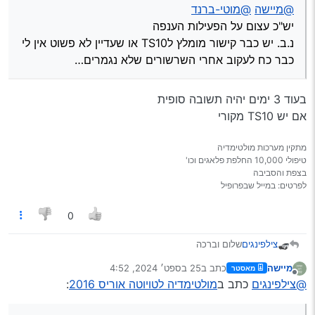
@מיישה
@מוטי-ברנד
יש"כ עצום על הפעילות הענפה
נ.ב. יש כבר קישור מומלץ לTS10 או שעדיין לא פשוט אין לי
כבר כח לעקוב אחרי השרשורים שלא נגמרים…
בעוד 3 ימים יהיה תשובה סופית
אם יש TS10 מקורי
מתקין מערכות מולטימדיה
טיפולי 10,000 החלפת פלאגים וכו'
בצפת והסביבה
לפרטים: במייל שבפרופיל
0
צילפינגים
שלום וברכה
מחפש קישור למולטימדיה לטויוטה אוריס 2016 צורה חדשה
מיישה
כתב ב
25 בספט׳ 2024, 4:52
מאסטר
[מסתבר שצריך גם קנבס לא?]
נערך לאחרונה על ידי
מנותק
@צילפינגים
כתב ב
מולטימדיה לטויוטה אוריס 2016
:
@מיישה
@מוטי-ברנד
יש"כ עצום על הפעילות הענפה
נ.ב. יש כבר קישור מומלץ לTS10 או שעדיין לא פשוט אין לי