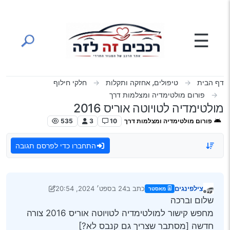
ילוג לתוכן
☰
דף הבית
טיפולים, אחזקה ותקלות
חלקי חילוף
פורום מולטימדיה ומצלמות דרך
מולטימדיה לטויוטה אוריס 2016
פורום מולטימדיה ומצלמות דרך
10
3
535
התחברו כדי לפרסם תגובה
צילפינגים
כתב ב
24 בספט׳ 2024, 20:54
מאסטר
נערך לאחרונה על ידי צילפינגים
מנותק
שלום וברכה
מחפש קישור למולטימדיה לטויוטה אוריס 2016 צורה
חדשה [מסתבר שצריך גם קנבס לא?]