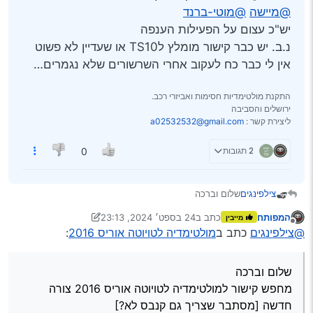
@מיישה
@מוטי-ברנד
יש"כ עצום על הפעילות הענפה
נ.ב. יש כבר קישור מומלץ לTS10 או שעדיין לא פשוט
אין לי כבר כח לעקוב אחרי השרשורים שלא נגמרים…
התקנת מולטימדיות חסימות ואביזרי רכב.
ירושלים והסביבה
ליצירת קשר :
a02532532@gmail.com
2 תגובות
0
צילפינגים
שלום וברכה
מחפש קישור למולטימדיה לטויוטה אוריס 2016 צורה חדשה
המפותח
כתב ב
24 בספט׳ 2024, 23:13
מייבין
[מסתבר שצריך גם קנבס לא?]
נערך לאחרונה על ידי יעקב מ. פינס
מנותק
@צילפינגים
כתב ב
מולטימדיה לטויוטה אוריס 2016
:
@מיישה
@מוטי-ברנד
יש"כ עצום על הפעילות הענפה
נ.ב. יש כבר קישור מומלץ לTS10 או שעדיין לא פשוט אין לי
שלום וברכה
כבר כח לעקוב אחרי השרשורים שלא נגמרים…
מחפש קישור למולטימדיה לטויוטה אוריס 2016 צורה
חדשה [מסתבר שצריך גם קנבס לא?]