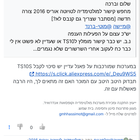
שלום וברכה
כבר כח לעקוב אחרי השרשורים שלא נגמרים…
מחפש קישור למולטימדיה לטויוטה אוריס 2016 צורה
חדשה [מסתבר שצריך גם קנבס לא?]
@מיישה
@מוטי-ברנד
יש"כ עצום על הפעילות הענפה
נ.ב. יש כבר קישור מומלץ לTS10 או שעדיין לא פשוט אין לי
כבר כח לעקוב אחרי השרשורים שלא נגמרים…
במערכות שמורכבות על פאנל עדיין יש סיכוי לקבל TS10S
https://s.click.aliexpress.com/e/_Deu9WS5
תבדוק היטב היטב עם המוכר האם זה מתאים לך, היו הרבה
פאשלות עם זה.
ייעוץ התקנה ומכירת מערכות מולטימדיה וקופסאות אנדרואיד.
מגוון פתרונות סינון וחסימה. בית שמש.
לפרטים שלח מייל ל-
gmhhassimot@gmail.com
0
@צילפינגים
כתב ב
מולטימדיה לטויוטה אוריס 2016
:
מיישה