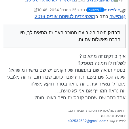
צילפינגים
כתב ב
25 בספט׳ 2024, 10:46
מאסטר
נערך לאחרונה על ידי יעקב מ. פינס
מנותק
שלום וברכה
@מיישה
כתב ב
מולטימדיה לטויוטה אוריס 2016
:
מחפש קישור למולטימדיה לטויוטה אוריס 2016 צורה
במערכות שמורכבות על פאנל עדיין יש סיכוי לקבל TS10S
חדשה [מסתבר שצריך גם קנבס לא?]
https://s.click.aliexpress.com/e/_Deu9WS5
תבדוק היטב היטב עם המוכר האם זה מתאים לך, היו
@מיישה
@מוטי-ברנד
תבדוק היטב היטב עם המוכר האם זה מתאים לך, היו הרבה
יש"כ עצום על הפעילות הענפה
הרבה פאשלות עם זה.
פאשלות עם זה.
נ.ב. יש כבר קישור מומלץ לTS10 או שעדיין לא פשוט אין
לי כבר כח לעקוב אחרי השרשורים שלא נגמרים…
איך בודקים זה מתאים ?
לשלוח לו תמונה מספיק?
בנוסף תראה שם בתמונות של הקונים יש שם מישהו מישראל
שקנה הכל שם בעברית וויז עובד כתוב שם רחוב החוזה מלובלין
מוכר לי מאיזה עיר… וזה נראה בסדר דווקא מעולה
וזה נראה המזוייף אם אני לא טועה…
אחד כתב שם שחסר קנבס זה חייב באוטו הזה?
התקנת מולטימדיות חסימות ואביזרי רכב.
ירושלים והסביבה
ליצירת קשר :
a02532532@gmail.com