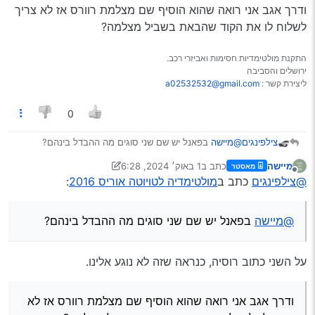
ודרך אגב אני רואה שהוא הוסיף שם מצלמת רוורס אז לא צריך
לשלוח לו את הקוד שהבאת בשביל מצלמה?
התקנת מולטימדיות חסימות ואביזרי רכב.
ירושלים והסביבה
ליצירת קשר :
a02532532@gmail.com
0
צילפינגים
@מיישה
בפאנל יש שם שני סוגים מה ההבדל בינהם?
מיישה
כתב ב
1 באוק׳ 2024, 6:28
מאסטר
נערך לאחרונה על ידי מיישה
10 בינו׳ 2024, 6:29
מנותק
@צילפינגים
כתב ב
מולטימדיה לטויוטה אוריס 2016
:
@מיישה
בפאנל יש שם שני סוגים מה ההבדל בינהם?
ודרך אגב אני רואה שהוא הוסיף שם מצלמת רוורס אז לא
צריך לשלוח לו את הקוד שהבאת בשביל מצלמה?
על השני כתוב רוסיה, כנראה שזה לא נוגע אלינו.
ודרך אגב אני רואה שהוא הוסיף שם מצלמת רוורס אז לא