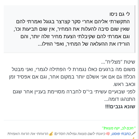
מעלים לי ב 400₪.
לי גם ניסו
התקשרתי אליהם אחרי סקר קצרצר בגוגל ואמרתי להם שאין
לי גם ניסו
שום סיבה להעלות את המחיר, אין שום תביעות וכו’, וגם אמרתי
התקשרתי אליהם אחרי סקר קצרצר בגוגל ואמרתי להם
להם שקיבלתי הצעת מחיר זולה יותר, והם הורידו את ההעלאה
שאין שום סיבה להעלות את המחיר, אין שום תביעות וכו’,
של המחיר, ואפי’ הוזילו…
וגם אמרתי להם שקיבלתי הצעת מחיר זולה יותר, והם
הורידו את ההעלאה של המחיר, ואפי’ הוזילו…
שיטת ‘‘מצליח’’…
משום מה ברגעים כאלו נגמרת לי הפתילה לגמרי, ואני מבטל
הכל!!! גם אם אני אשלם יותר במקום אחר, וגם אם אפסיד זמן
וכאב ראש.
לפני שבועיים עשיתי בי’'ס לחברה מסויימת בעניין אחר שגם
התנהגו דומה…
שונא גנבים!!!
''חכם לב, יקח מצוות!''
🖋
כתבתי פוסט,
🧠כיוונתי לשם מצוות גמילות חסדים! 💰הרווחתי את הרווח האמיתי!