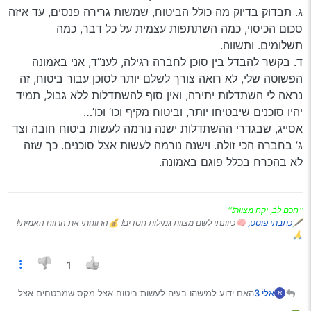
ג. תבדוק בדיוק מה כולל הביטוח, שמשות גרירה פנסים, עד איזה
סכום הכיסוי, כמה השתתפות עצמית על כל דבר, כמה
תשלומים. ותשווה.
ד. בקשר להבדל בין סוכן לחברה רגילה, לענ’‘ד, אני באמונה
הפשוטה שלי, לא רואה צורך לשלם יותר לסוכן עבור ביטוח, זה
נראה לי השתדלות יתירה, ואין סוף להשתדלות ללא גבול, תמיד
יהיו סוכנים שיבטיחו יותר, וביטוח מקיף וכו’ וכו’…
אסייג, שבגדרי ההשתדלות ישנה נורמה לעשות ביטוח חובה וצד
ג’ בחברה הכי זולה. וישנה נורמה לעשות אצל סוכנים. כך שזה
לא בהכרח בכלל פוגם באמונה.
''חכם לב, יקח מצוות!''
🖋
כתבתי פוסט,
🧠כיוונתי לשם מצוות גמילות חסדים! 💰הרווחתי את הרווח האמיתי!
🙏
1
אלי 3
האם ידוע למישהו בעיה לעשות ביטוח אצל מקס שמבטחים אצל
א
AIG קבלתי מהם הצעה זולה ב700 שקל השאלה האם אני יכול