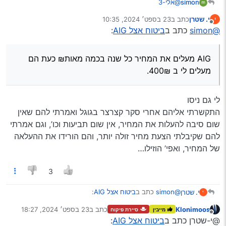
simon
@אלי-3
לי יש אצל AIG
י. שטרן
כתב ב
23 בספט׳ 2024, 10:35
י
מה כוונתך אצל מקס?
נערך לאחרונה על ידי
מנותק
@simon
כתב ב
ביטוח אצל AIG
:
AIG מעלים את המחיר כל שנה בכמה מאות₪ כעת הם מעלים
לי ב 400₪.
יש דבר שכדאי להיזהר אצלם, במשא ומתן הם עושים הנחה,
AIG מעלים את המחיר כל שנה בכמה מאות₪ כעת הם
אבל בפועל בביטוח ההנחה לא מופיעה, והם אומרים לך שיקח
כמה ימים ותקבל ביטוח מתוקן ומעודכן עם ההנחה, ואכן אתה
מעלים לי ב 400₪.
מקבל ביטוח מעודכן אבל עם הנחה פחות ממה שהוסכם, ואם
אתה מתקשר לברר הם מתישים אותך בודקים ובודקים, ובד"כ
אתה מתייאש, ואם לא אז הם נזכרים שלוקח כמה ימים עד
לי גם ניסו
שההנחה החדשה מתעדכנת ומדפיסים ביטוח עם תעריף זול
התקשרתי אליהם אחרי סקר קצרצר בגוגל ואמרתי להם שאין
יותר, אבל בפועל התשלום כבר מתבצע לפי המחיר הראשון,
שום סיבה להעלות את המחיר, אין שום תביעות וכו’, וגם אמרתי
אני אצלם כמה שנים, ואשמח לדעת האם זה רק אצלי כך או
להם שקיבלתי הצעת מחיר זולה יותר, והם הורידו את ההעלאה
אצל כולם.
של המחיר, ואפי’ הוזילו…
3
@simon
כתב ב
ביטוח אצל AIG
:
י. שטרן
י
Klonimoos
כתב ב
23 בספט׳ 2024, 18:27
מייבין
סיירת פיקוח
נערך לאחרונה על ידי
מנותק
AIG מעלים את המחיר כל שנה בכמה מאות₪ כעת הם
@י-שטרן כתב ב
ביטוח אצל AIG
: