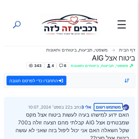
ילוג לתוכן
☰
דף הבית
משפטי, תביעות, ביטוחים ותאונות
ביטוח אצל AIG
משפטי, תביעות, ביטוחים ותאונות
6
4
343
התחברו כדי לפרסם תגובה
משתמש רשום
אלי 3
כתב ב
22 בספט׳ 2024, 10:07
א
נערך לאחרונה על ידי
מנותק
האם ידוע למישהו בעיה לעשות ביטוח אצל מקס
שמבטחים אצל AIG קבלתי מהם הצעה זולה ב700
שקל השאלה האם אני יכול ליפול בזה שאני לא עושה
ביטוח אצל סוכן??