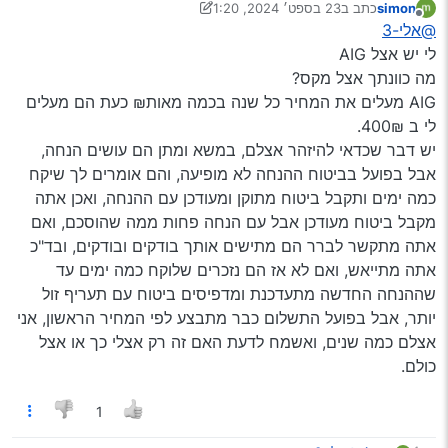
simon
כתב ב
23 בספט׳ 2024, 1:20
ליפול בזה שאני לא עושה ביטוח אצל סוכן??
נערך לאחרונה על ידי יעקב מ. פינס
מנותק
@אלי-3
אשמח לדעת
תודה
לי יש אצל AIG
מה כוונתך אצל מקס?
AIG מעלים את המחיר כל שנה בכמה מאות₪ כעת הם מעלים
לי ב 400₪.
יש דבר שכדאי להיזהר אצלם, במשא ומתן הם עושים הנחה,
אבל בפועל בביטוח ההנחה לא מופיעה, והם אומרים לך שיקח
כמה ימים ותקבל ביטוח מתוקן ומעודכן עם ההנחה, ואכן אתה
מקבל ביטוח מעודכן אבל עם הנחה פחות ממה שהוסכם, ואם
אתה מתקשר לברר הם מתישים אותך בודקים ובודקים, ובד"כ
אתה מתייאש, ואם לא אז הם נזכרים שלוקח כמה ימים עד
שההנחה החדשה מתעדכנת ומדפיסים ביטוח עם תעריף זול
יותר, אבל בפועל התשלום כבר מתבצע לפי המחיר הראשון, אני
אצלם כמה שנים, ואשמח לדעת האם זה רק אצלי כך או אצל
כולם.
1