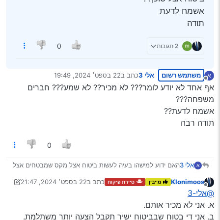
אשמח לדעת
תודה
2 תגובות
0
משתמש רשום
אלי 3
כתב ב
22 בספט׳ 2024, 19:49
א
נערך לאחרונה על ידי
מנותק
אף אחד לא יודע לומר??? לא מכיר?? לא שמע??? חברים
משפחה???
אשמח לדעת??
תודה רבה
0
אלי 3
האם ידוע למישהו בעיה לעשות ביטוח אצל מקס שמבטחים אצל
א
AIG קבלתי מהם הצעה זולה ב700 שקל השאלה האם אני יכול
Klonimoos
כתב ב
22 בספט׳ 2024, 21:47
מייבין
סיירת פיקוח
ליפול בזה שאני לא עושה ביטוח אצל סוכן??
נערך לאחרונה על ידי יעקב מ. פינס
מנותק
@אלי-3
אשמח לדעת
תודה
א. אני לא מכיר אותם.
ב. אני די בטוח שבביטוח ישיר תקבל הצעה יותר משתלמת.