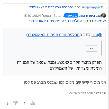
@aiib
כתב ב
החלפת נורה פנימית באאוטלנדר
:
מאיר
הכל בעזרת השם
כתב ב
13 בספט׳ 2024, 15:10
מאסטר
נערך לאחרונה על ידי
מנותק
הנורה שמעל הנהג נשרפה, האם יש דרך להוציא את
@מאיר
כתב ב
החלפת נורה פנימית באאוטלנדר
:
הפלסטיק מבלי להסתכן בשבירה של הקליפס?
תפרק מהצד הקרוב לאמצע (מצד שמאל של המנורה הימנית
תודה רבה
ומצד ימין של השמאלית)
@aiib
כתב ב
החלפת נורה פנימית באאוטלנדר
:
תפרק מהצד הקרוב לאמצע (מצד שמאל של המנורה
הימנית ומצד ימין של השמאלית)
אני מוסיף שיש שם מקום קטן שנכנס מברג פס קטן
טוב ללמוד תורה לשמור על ארצנו
2