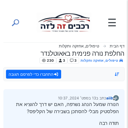
ילוג לתוכן
☰
דף הבית
טיפולים, אחזקה ותקלות
החלפת נורה פנימית באאוטלנדר
טיפולים, אחזקה ותקלות
3
3
230
התחברו כדי לפרסם תגובה
aiib
כתב ב
13 בספט׳ 2024, 10:37
A
נערך לאחרונה על ידי
מנותק
הנורה שמעל הנהג נשרפה, האם יש דרך להוציא את
הפלסטיק מבלי להסתכן בשבירה של הקליפס?
תודה רבה