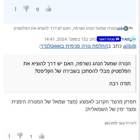
0
הנורה שמעל הנהג נשרפה, האם יש דרך להוציא את הפלסטיק
aiib
A
מבלי להסתכן בשבירה של הקליפס?
מאיר
כתב ב
13 בספט׳ 2024, 14:41
מנהל ראשי
תודה רבה
נערך לאחרונה על ידי
מנותק
@aiib
כתב ב
החלפת נורה פנימית באאוטלנדר
:
הנורה שמעל הנהג נשרפה, האם יש דרך להוציא את
הפלסטיק מבלי להסתכן בשבירה של הקליפס?
תודה רבה
תפרק מהצד הקרוב לאמצע (מצד שמאל של המנורה הימנית
ומצד ימין של השמאלית)
ליצירת קשר
לחץ כאן
1