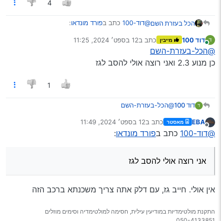
4
@דוד-100
כתב ב
פורד מונדאו
:
הכל בעזרת השם
דוד 100
כתב ב
12 בספט׳ 2024, 11:25
מייבין
נערך לאחרונה על ידי
מחובר
שלום לכולם
@הכל-בעזרת-השם
אני מעוניין לקנות רכב פורד מונדאו 2011 מנוע
כן מנוע 2.3 ואני רוצה אולי להסב לגז
אם מונדאו אז רק המנוע 2.3 רכב זול ונותן הרבה
2.3 אני ישמח לשמוע חוות דעת אם מישהו
כמובן המחלה זה משאבת הגה
מכיר את הרכב תודה רבה
1
דוד 100
@הכל-בעזרת-השם
כן מנוע 2.3 ואני רוצה אולי להסב לגז
EBA
כתב ב
12 בספט׳ 2024, 11:49
מאסטר
נערך לאחרונה על ידי
מנותק
@דוד-100
כתב ב
פורד מונדאו
:
אני רוצה אולי להסב לגז
אין אולי. חייב גז, עם דלק אתה צריך משכנתא ברכב הזה
התקנת מולטימדיות במודיעין עילית, חסימה למולטימדיה וסימים מוזלים
050-4133851