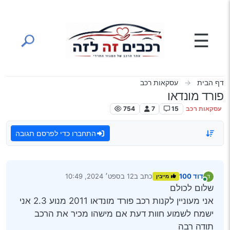
ילוג לתוכן
☰
דף הבית
עסקאות רכב
פורד מונדאו
עסקאות רכב
15
7
754
התחברו כדי לפרסם תגובה
דוד 100
כתב ב
12 בספט׳ 2024, 10:49
מייבין
נערך לאחרונה על ידי
מחובר
שלום לכולם
אני מעוניין לקנות רכב פורד מונדאו 2011 מנוע 2.3 אני
ישמח לשמוע חוות דעת אם מישהו מכיר את הרכב
תודה רבה