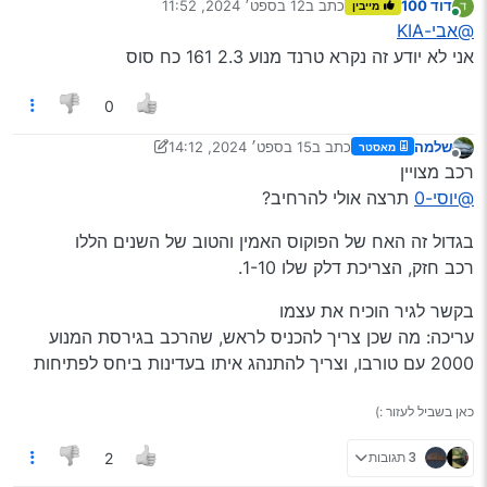
דוד 100
כתב ב
12 בספט׳ 2024, 11:52
מייבין
נערך לאחרונה על ידי
מחובר
@אבי-KIA
אני לא יודע זה נקרא טרנד מנוע 2.3 161 כח סוס
0
שלמה
כתב ב
15 בספט׳ 2024, 14:12
מאסטר
נערך לאחרונה על ידי שלמה
מנותק
רכב מצויין
@יוסי-0
תרצה אולי להרחיב?
בגדול זה האח של הפוקוס האמין והטוב של השנים הללו
רכב חזק, הצריכת דלק שלו 1-10.
בקשר לגיר הוכיח את עצמו
עריכה: מה שכן צריך להכניס לראש, שהרכב בגירסת המנוע
2000 עם טורבו, וצריך להתנהג איתו בעדינות ביחס לפתיחות
כאן בשביל לעזור :)
3 תגובות
2