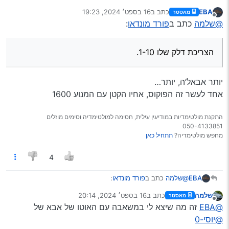
@יוסי-0
תרצה אולי להרחיב?
EBA
כתב ב
16 בספט׳ 2024, 19:23
מאסטר
בגדול זה האח של הפוקוס האמין והטוב של השנים הללו
נערך לאחרונה על ידי
מנותק
@שלמה
כתב ב
פורד מונדאו
:
רכב חזק, הצריכת דלק שלו 1-10.
בקשר לגיר הוכיח את עצמו
עריכה: מה שכן צריך להכניס לראש, שהרכב בגירסת המנוע
הצריכת דלק שלו 1-10.
2000 עם טורבו, וצריך להתנהג איתו בעדינות ביחס לפתיחות
יותר אבאל’ה, יותר…
אחד לעשר זה הפוקוס, אחיו הקטן עם המנוע 1600
התקנת מולטימדיות במודיעין עילית, חסימה למולטימדיה וסימים מוזלים
050-4133851
מחפש מולטימדיה?
תתחיל כאן
4
@שלמה
כתב ב
פורד מונדאו
:
EBA
שלמה
כתב ב
16 בספט׳ 2024, 20:14
מאסטר
נערך לאחרונה על ידי
מנותק
הצריכת דלק שלו 1-10.
@EBA
זה מה שיצא לי במשאבה עם האוטו של אבא של
@יוסי-0