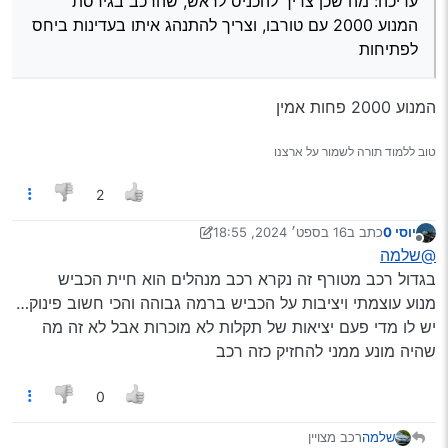
עריכה: מה שכן צריך להכניס לראש, שהרכב בגירסת
2000 עם טורבו, וצריך להתנהג איתו בעדינות ביחס לפתיחות
המנוע 2000 עם טורבו, וצריך להתנהג איתו בעדינות ביחס
לפתיחות
המנוע 2000 פחות אמין
טוב ללמוד תורה לשמור על ארצנו
2
יוסי 0
כתב ב
16 בספט׳ 2024, 18:55
נערך לאחרונה על ידי יעקב מ. פינס
מנותק
@שלמה
בגדול רכב מטורף זה נקרא רכב מנהלים הוא חיית הכביש
מנוע עוצמתי ויציבות על הכביש ברמה גבוהה והכי חשוב פינוק…
יש לו מדי פעם יציאות של תקלות לא מוכרות אבל לא זה מה
שהיה מונע ממני להחזיק כזה רכב
0
רכב מצויין
שלמה