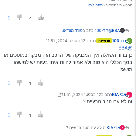
מחפש מולטימדיה?
תתחיל כאן
4
@דוד-100
כתב ב
פורד מונדאו
:
EBA
דוד 100
כתב ב
12 בספט׳ 2024, 11:51
מייבין
נערך לאחרונה על ידי
מחובר
אני רוצה אולי להסב לגז
@EBA
כן ברור השאלה איך המכניקה שלו הרכב הזה מבקר במוסכים או
בסך הכללי הוא טוב ולא אמור להיות איתו בעיות יש למישהו
אין אולי. חייב גז, עם דלק אתה צריך משכנתא ברכב הזה
מושג?
1
אבי KIA
כתב ב
12 בספט׳ 2024, 11:51
א
נערך לאחרונה על ידי אבי KIA
9 בדצמ׳ 2024, 11:51
מנותק
זה לא עם הגיר הבעייתי?
1
אבי KIA
זה לא עם הגיר הבעייתי?
א