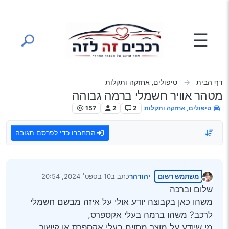
ילוג לתוכן
☰
דף הבית
טיפולים, אחזקה ותקלות
מטהר אוויר חשמלי ברמה גבוהה
טיפולים, אחזקה ותקלות
2
2
157
התחברו כדי לפרסם תגובה
משתמש רשום
יהודהר
כתב ב
10 בספט׳ 2024, 20:54
נערך לאחרונה על ידי
מנותק
שלום וברכה
משהו כאן בקבוצה יודע אולי על איזה מבשם חשמלי
לרכב? משהו ברמה בעלי אקספרס,
מי שיודע על מוצר מסוים בעלי אקספרס או קישור