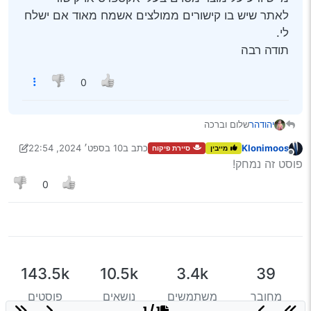
לאתר שיש בו קישורים ממולצים אשמח מאוד אם ישלח
לי.
תודה רבה
0
יהודהר
שלום וברכה
משהו כאן בקבוצה יודע אולי על איזה מבשם חשמלי לרכב?
Klonimoos
כתב ב
10 בספט׳ 2024, 22:54
מייבין
סיירת פיקוח
משהו ברמה בעלי אקספרס,
נערך לאחרונה על ידי Klonimoos
9 בנוב׳ 2024, 11:07
מנותק
פוסט זה נמחק!
מי שיודע על מוצר מסוים בעלי אקספרס או קישור לאתר שיש
בו קישורים ממולצים אשמח מאוד אם ישלח לי.
0
תודה רבה
143.5k
10.5k
3.4k
39
מחובר
משתמשים
נושאים
פוסטים
1 / 1