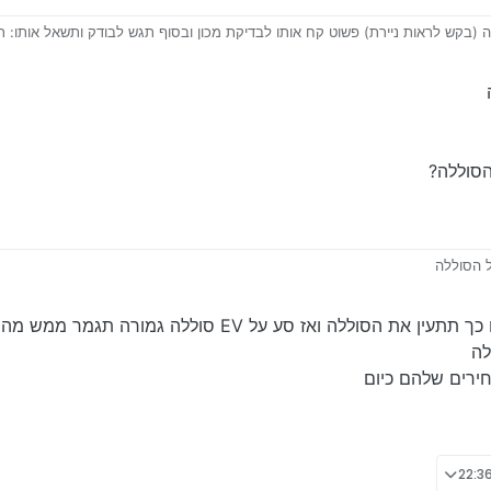
בקש לראות ניירת) פשוט קח אותו לבדיקת מכון ובסוף תגש לבודק ותשאל אותו: תג
בדיקה
ות לגיר מנוע דהיינו שאם ימצאו ליקויים הוא ישלם על הבדיקה
הסוללה?
ל הסוללה
יאה?
בבדיקה סע קצת מהר ותבלום כך תתעין את הסוללה ואז סע על EV ס
 את מצב הסוללה?
ירים שלהם כיום