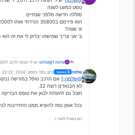
מנותק
טסט כמעט לשנה
סוללה חדשה מלפני שנתיים
כולם כאן ישנים אני לא יכול לדבר 
בא תתן פרטים על מה מדובר?
הוא פירסם ב35800 הורדתי אותו ל32000
א’ שווה?
ב’ אני צריך שמישהו יבדוק לי את זה הוא 
שלמה 1
@שלמה
יש לי הצעה לרכב 2011 יד שניה טופל כל השנים במוסך מורשה
טסט כמעט לשנה
שלמה
כתב ב
10 בספט׳ 2024, 22:22
מאסטר
סוללה חדשה מלפני שנתיים
נערך לאחרונה על ידי
@שלמה-1
אם הרכב טופל במורשה (בקש לר
הוא פירסם ב35800 הורדתי אותו ל32000
מנותק
א’ שווה?
לא הבנאדם רוצה 32.
ב’ אני צריך שמישהו יבדוק לי את 
תוכל גם להעלות לכאן את טופס הבדיקה
בכל אופן נסה להוציא ממנו התחייבות לגיר
כאן בשביל לעזור :)