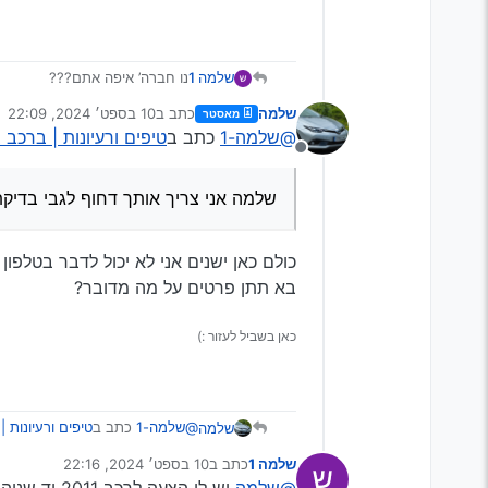
שלמה 1
נו חברה’ איפה אתם???
אין אף אחד באזור המרכז שיכול ל
שלמה
כתב ב
10 בספט׳ 2024, 22:09
מאסטר
זה באזור כפר סבא אני יוכל גם ל
נערך לאחרונה על ידי
@שלמה-1
כתב ב
טיפים ורעיונות | ברכב 
תודה רבה
מנותק
שלמה אני צריך אותך דחוף לגבי בדיקת רכב 
כולם כאן ישנים אני לא יכול לדבר בטלפון
בא תתן פרטים על מה מדובר?
כאן בשביל לעזור :)
@שלמה-1
כתב ב
טיפים ורעיונות 
שלמה
שלמה 1
כתב ב
10 בספט׳ 2024, 22:16
נערך לאחרונה על ידי
@שלמה
יש לי הצעה לרכב 2011 יד שניה טופל כל השנים במוסך מורשה
שלמה אני צריך אותך דחוף לגבי בד