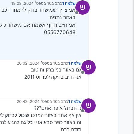
שלמה 1
כתב ב
10 בספט׳ 2024, 19:08
נערך לאחרונה על ידי
אני צריך שמישהו יבדוק לי מחר רכב ט
מנותק
באזור נתניה
אני חייב דחוף אשמח אם מישהו יכול ל
0556770648
שלמה 1
כתב ב
10 בספט׳ 2024, 20:02
נערך לאחרונה על ידי
גם באזור בני ברק זה טוב
מנותק
אני חייב בדיקה לפריוס 2011
שלמה 1
כתב ב
10 בספט׳ 2024, 20:42
נערך לאחרונה על ידי
נו חברה’ איפה אתם???
מנותק
אין אף אחד באזור המרכז שיכול לבדוק לי
זה באזור כפר סבא אני יוכל גם להגיע לנת
תודה רבה