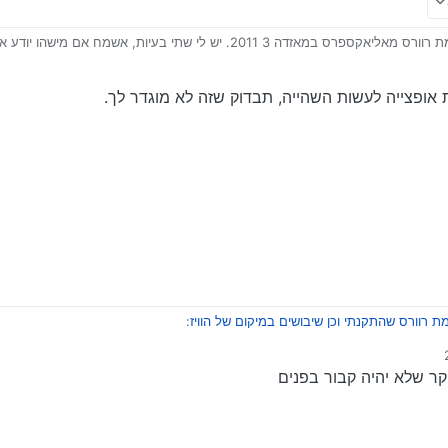
התקנתי מסך מולטימדיה ומצלמת רוורס מאליאקספרס במאזדה 3 2011. יש לי שתי בעיות,
בדת מצוין רק מציגה הכל באיחור של שניה או שתיים וזה לא נח… יש איך לסדר את 
אופצייה לעשות השהייה, תבדוק שזה לא מוגדר לך.
י וכותב מסלול, אבל הוא לא מדויק. למשל אם אני בכביש בינעירוני גדול, הוא מתבל
כו וכל הזמן מחשב מסלול מחדש… יש איך לסדר את זה?
ת רוורס שהתקנתי וכן שיבושים במיקום של הוויז
:
ר שלא יהיה קבור בפנים
חוץ על השמשה
 של המולטימדיה אבל על השמשה מבפנים?