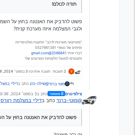
תודה לכולם!
פשוט להדביק את האנטנה בחוץ על השמ
ולגבי המצלמה איזה מערכת קנית?
"מוטיקאר מערכות לרכב" התקנת מולטימדיות
וסימים של נטפרי 0527661381
דברו איתי
2086841@gmail.com
ותצטרפו למעגל הלקוחות המרוצים שלי
Y
2 תגובות
תגובה אחרונה
3 בספט׳ 2024, 20:36
@שילה-כהן
כתב ב
דיליי במצל
מוטי ברנד
צילפינגים
כתב ב
3 בספט׳ 2024, 20:36
מאסטר
נערך לאחרונה על ידי
@מוטי-ברנד
כתב ב
דיליי במצלמת רוורס 
הוויז מזהה את המיקום שלי 
מנותק
בנתיבים אחרים במחלף וכו
פשוט להדביק את האנטנה בח
תודה לכולם!
ולגבי המצלמה איזה מערכת קנ
פשוט להדביק את האנטנה בחוץ על ה
זה כ"כ משנה?