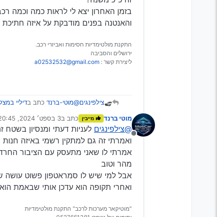
בזמן האחרון יצא לי לראות כמה וכמה רכ
והאנטנה בפנים מודבקת על איזה חתיכת 
התקנת מולטימדיות חסימות ואביזרי רכב.
ירושלים והסביבה
ליצירת קשר :
a02532532@gmail.com
@מוטי-ברנד
כתב ב
דיליי במצל
צילפינגים
מוטי ברנד
כתב ב
3 בספט׳ 2024, 20:45
מייבין
נערך לאחרונה על ידי מוטי
@צילפינגים
לעניות דעתי ומנסיון בשטח ז
פשוט להדביק את האנטנה 
מנותק
ואמרתי זה גם למתקין רשמי באיזה חנות ו
אמרתי לו שאני מתעסק עם הציבור החרדי ב
זה כ"כ משנה?
בזמן האחרון יצא לי לראות כמ
מהר וטוב
מודבקת על איזה חתיכת ברזל
אבל למי שיש לו סמראטפון פשוט עושה שי
ואחרי תקופה הוא עדכן אותי שבאמת הוא 
"מוטיקאר מערכות לרכב" התקנת מולטימדיות