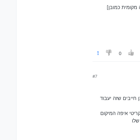
מקומית כמובן]
0
#7
 חייבים שזה יעבוד
ת כמובן] והאנטנה בפנים
ריטי איפה המיקום
שלו