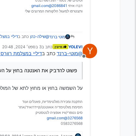
וסימים של נטפרי 0527661381
דברו איתי
2086841@gmail.com
ותצטרפו למעגל הלקוחות המרוצים שלי
@שילה-כהן
כתב ב
דיליי במצל
מוטי ברנד
YOLEVI
כתב ב
3 בספט׳ 2024, 20:48
מייבין
Y
נערך לאחרונה על ידי
@מוטי-ברנד
כתב ב
דיליי במצלמת רוורס 
הוויז מזהה את המיקום שלי 
מנותק
בנתיבים אחרים במחלף וכו
פשוט להדביק את האנטנה בח
תודה לכולם!
ולגבי המצלמה איזה מערכת קנ
פשוט להדביק את האנטנה בחוץ על ה
על השמשה בחוץ או מחוץ לתא של המול
התקנת ומכירת מולטימדיות, פאנלים ועוד
חסימת מולטימדיה אאוטנט/קיידרואיד/אחר
סים נטפרי/וויז אופציה לנטסטיק
3276568@gmail.com
0583276568