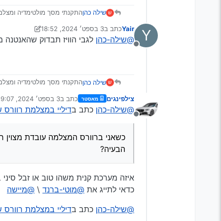
שילה כהן
ש
לעשות…
Yair
כתב ב
3 בספט׳ 2024, 18:52
Y
כשאני ברוורס המצלמה עו
נערך לאחרונה על ידי יעקב מ. פינס
9 במרץ 2024, 20:48
@שילה-כהן
לגבי הוויז תבדוק שהאנטנה מ
הוויז מזהה את המיקום של
מנותק
בנתיבים אחרים במחלף ו
תודה לכולם!
שילה כהן
ש
לעשות…
צילפינגים
כתב ב
3 בספט׳ 2024, 19:07
מאסטר
כשאני ברוורס המצלמה עו
נערך לאחרונה על ידי
@שילה-כהן
כתב ב
דיליי במצלמת רוורס ש
הוויז מזהה את המיקום של
מנותק
בנתיבים אחרים במחלף ו
תודה לכולם!
כשאני ברוורס המצלמה עובדת מצוין רק
הבעיה?
איזה מערכת קנית משהו טוב או זבל סיני ב200 ש"
כדאי לתייג את
@מוטי-ברנד
\
@מיישה
@שילה-כהן
כתב ב
דיליי במצלמת רוורס ש