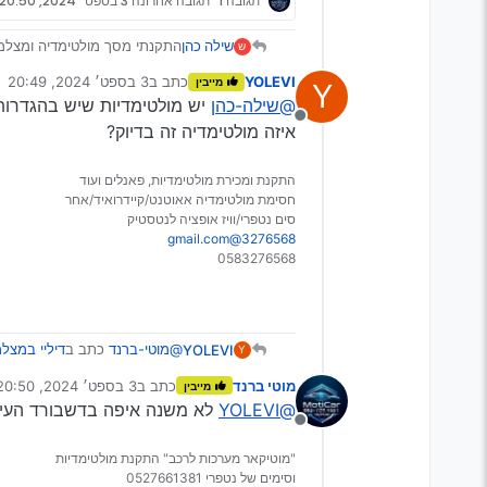
תגובה 1
תגובה אחרונה
3 בספט׳ 2024, 20:50
שילה כהן
ש
לעשות…
YOLEVI
כתב ב
3 בספט׳ 2024, 20:49
מייבין
Y
כשאני ברוורס המצלמה עו
נערך לאחרונה על ידי
@שילה-כהן
יש מולטימדיות שיש בהגדרות 
הוויז מזהה את המיקום של
מנותק
בנתיבים אחרים במחלף ו
איזה מולטימדיה זה בדיוק?
תודה לכולם!
התקנת ומכירת מולטימדיות, פאנלים ועוד
חסימת מולטימדיה אאוטנט/קיידרואיד/אחר
סים נטפרי/וויז אופציה לנטסטיק
3276568@gmail.com
0583276568
@מוטי-ברנד
כתב ב
דיליי במצלמ
YOLEVI
Y
מוטי ברנד
כתב ב
3 בספט׳ 2024, 20:50
מייבין
נערך לאחרונה על ידי
@YOLEVI
לא משנה איפה בדשבורד העיק
פשוט להדביק את האנטנה ב
מנותק
"מוטיקאר מערכות לרכב" התקנת מולטימדיות
על השמשה בחוץ או מחוץ לתא
וסימים של נטפרי 0527661381