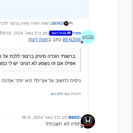
BENZI
לא הגיוני יש לי כמה וכמה אנשים
מאיר
כתב ב
21 באוג׳ 2024, 18:02
מנהל ראשי
נערך לאחרונה על ידי Klonimoos
@BENZI
כתב ב
חוות דעת
:
מנותק
אפילו אם זה נשמע לא הגיוני יש לי כמ
ניסית לחשוב על אוריס? היא יותר אמינה
ליצירת קשר
לחץ כאן
BENZI
כתב ב
21 באוג׳ 2024, 18:12
נערך לאחרונה על ידי
תודה לא חשבתי!!
מנותק