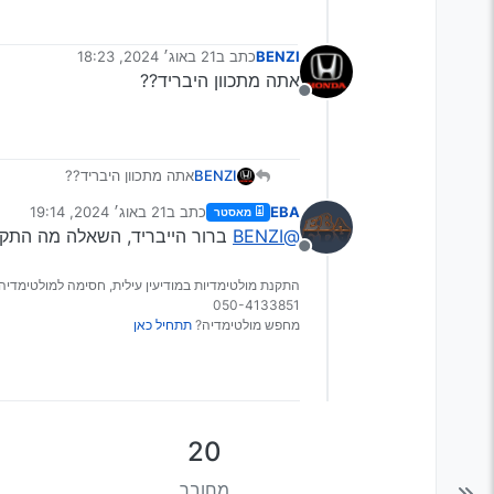
BENZI
כתב ב
21 באוג׳ 2024, 18:23
נערך לאחרונה על ידי
אתה מתכוון היבריד??
מנותק
BENZI
אתה מתכוון היבריד??
EBA
כתב ב
21 באוג׳ 2024, 19:14
מאסטר
נערך לאחרונה על ידי
@BENZI
ברור הייבריד, השאלה מה התקציב
מנותק
התקנת מולטימדיות במודיעין עילית, חסימה למולטימדיה 
050-4133851
מחפש מולטימדיה?
תתחיל כאן
20
מחובר