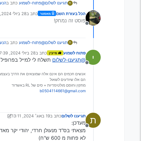
@פתוח-לשמוע
כתב ב
הנעה
תגיענו לשלום
ת
הכל בעזרת השם
כתב ב
28 ביולי 2024, 16:44
מאסטר
נערך לאחרונה על י
פוסט זה נמחק!
בעז"ה מחר
מנותק
מזכיר לך לשאול אם זה לא 
@פתוח-לשמוע
כתב ב
הנעה
תגיענו לשלום
ת
פתוח לשמוע
כתב ב
28 ביולי 2024, 17:39
מייבין
נערך לאחרונה על ידי
@תגיענו-לשלום
תשלח לי למייל בפרופיל 
בעז"ה מחר
מנותק
אנשים חכמים הם אינם אלה שמוצאים את הדרך בעצמם
מזכיר לך לשאול אם זה לא 
הם אלו שיודעים לשאול
מתקין וחוסם מולטימדיות + סים של RL באשדוד
b0504114661@gmail.com
תגיענו לשלום
כתב ב
19 באוג׳ 2024, 13:11
ת
נערך לאחרונה על ידי תגיענו לשל
מעדכן:
מנותק
לא פחות מ 600 ש"ח)