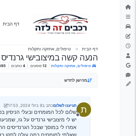
ילוג לתוכן
דף הבית
דף הבית
טיפולים, אחזקה ותקלות
הנעה קשה במיצובישי גרנדיס
טיפולים, אחזקה ותקלות
12
פוסטים
4
כותבים
695
מהישן לחדש
תגיענו לשלום
כתב ב
9 ביולי 2024, 17:53
ת
נערך לאחרונה על ידי יעקב מ
שלום לכל המומחים ובעלי הניסיון בפ
מנותק
יש לי מיצובישי גרנדיס על גז, שמני
אמרו לי במוסך שבכל הגרנדיסים ההנ
שאלתי למומחים כמה עולה לתקן כז