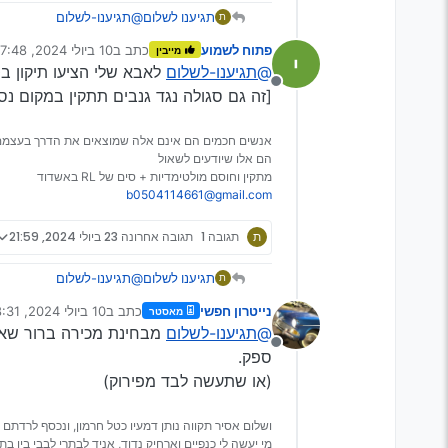
תגיענו לשלום
@תגיענו-לשלום
ת
אף אחד?
פתוח לשמוע
כתב ב
10 ביולי 2024, 17:48
מייבין
אולי הארכתי בסיפורים
נערך לאחרונה על ידי
@תגיענו-לשלום
לאבא שלי הציעו תיקון ב600 או כפתור 250 והוא בחר בכפתור
א. אני צריך המלצה על בעל
מנותק
[זה גם סגולה נגד גנבים תתקין במקום נס
ב.מה דעתכם האם כפתור ב
תודה רבה
אנשים חכמים הם אינם אלה שמוצאים את הדרך בעצמם
הם אלו שיודעים לשאול
מתקין וחוסם מולטימדיות + סים של RL באשדוד
b0504114661@gmail.com
ת
תגובה 1
תגובה אחרונה
23 ביולי 2024, 21:59
תגיענו לשלום
@תגיענו-לשלום
ת
אף אחד?
נייטרון חפשי
כתב ב
10 ביולי 2024, 18:31
מאסטר
אולי הארכתי בסיפורים
נערך לאחרונה על ידי
@תגיענו-לשלום
מבחינת מכירה ברור שאם 
א. אני צריך המלצה על בעל
מנותק
ספק.
ב.מה דעתכם האם כפתור ב
תודה רבה
(או שתעשה לבד מפירוק)
ושלום אסיר תקווה נותן דמעיו כטל חרמון, ונכסף לרדתם 
מי יעשה לי כנפיים וארחיק נדוד, אניד לבתרי לבבי בין בתר