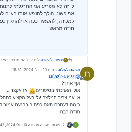
לי זה לא מפריע אני התרגלתי לתנוח
אני פשוט הולך להוציא אותו בע"ה למ
למכירה, להשאיר ככה או להתקין כפ
תודה מראש
תגיענו לשלום
שלום לכל המומחים ובעלי הנ
ת
יש לי מיצובישי גרנדיס על
תגיענו לשלום
כתב ב
10 ביולי 2024, 16:51
ת
אמרו לי במוסך שבכל הגרנד
נערך לאחרונה על ידי
@תגיענו-לשלום
שאלתי למומחים כמה עולה 
מנותק
לי זה לא מפריע אני התרגל
אף אחד?
אני פשוט הולך להוציא אות
אולי הארכתי בסיפורים
אז אקצר…
ככה או להתקין כפתור? אם
א. אני צריך המלצה על בעל מקצוע להחלפה
תודה מראש
ב.מה דעתכם האם כפתור בהנעה אמור ל
תודה רבה
2 תגובות
תגובה אחרונה
10 ביולי 2024, 17:48