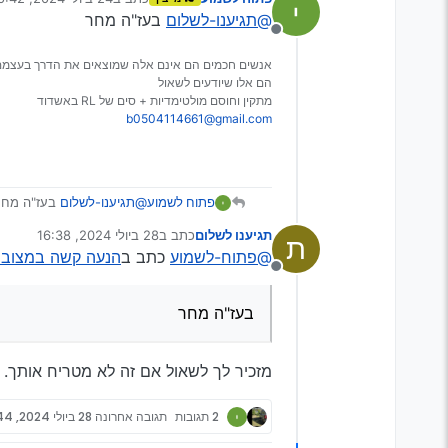
נערך לאחרונה על ידי
@תגיענו-לשלום
בעז"ה מחר
לאבא שלי הציעו תיקון ב600 או כפתור 250 והוא בחר בכפתו
מנותק
אנשים חכמים הם אינם אלה שמוצאים את הדרך בעצמם
תוכל לברר לי אם הוא זוכר
הם אלו שיודעים לשאול
יעזור לי מאד
מתקין וחוסם מולטימדיות + סים של RL באשדוד
b0504114661@gmail.com
פתוח לשמוע
@תגיענו-לשלום
בעז"ה מחר
תגיענו לשלום
כתב ב
28 ביולי 2024, 16:38
ת
נערך לאחרונה על ידי
@פתוח-לשמוע
כתב ב
הנעה קשה במצובוש
מנותק
בעז"ה מחר
מזכיר לך לשאול אם זה לא מטריח אותך.
2 תגובות
תגובה אחרונה
28 ביולי 2024, 16:44