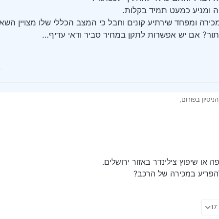
ה ומניע כמעט תמיד בקלות.
כירה ומפחד שירתיע קונים וחבל כי המצב הכללי שלו מצויין השא
תור? אם יש אפשרות לתקן במחיר סביר ודאי עדיף…
יסיון בפורום,
 גז, שמניעה רק בצורה מסויימת מאד, (קצת לחץ וסיבוב מהיר)
יסים ההנעה קשה, אבל אצלי זה כנראה הסוויץ בעייתי, כי זה אפי’ לא נותן סטרטר…
לתקן כזה דבר? והאם כדאי להחליף לכפתור?
תי לתנוחה ומניע כמעט תמיד בקלות.
ו בע"ה למכירה ומפחד שירתיע קונים וחבל כי המצב הכללי שלו מצויין השאלה מה יות
 יש אפשרות לתקן במחיר סביר ודאי עדיף…
 או שיפוץ צילינדר באזור ירושלים.
הפריע במכירה של הרכב?