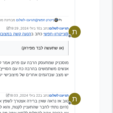
נייטרון חפשי
@תגיענו-לשלום
מבחינת מכיר
(או שתעשה לבד מפירוק)
תגיענו לשלום
כתב ב
10 ביולי 2024, 19:29
ת
נערך לאחרונה על ידי יעקב מ. פי
@נייטרון-חפשי
כתב ב
הנעה קשה במצובוש
מנותק
(או שתעשה לבד מפירוק)
אנשים משתמשים בהרבה כח עם הסוייץ)
יש מצב שבדגמים אחרים של מיצובישי יש 
תגיענו לשלום
כתב ב
22 ביולי 2024, 18:03
ת
נערך לאחרונה על ידי יעקב מ. פי
טוב אז נראה שאין ברירה אצטרך לשפץ או 
מנותק
(היום נתתי לחבר שהתעניין לקנות, והוא
אין ברירה צריך להחליף ללחצן אמר מה ככ