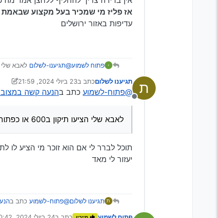
אז פליז מי שמכיר בעל מקצוע שבאמת מ
עדיפות באזור ירושלים
פתוח לשמוע
@תגיענו-לשלום
לאבא שלי הציעו תיקון ב600
[זה גם סגולה נגד גנבים ת
תגיענו לשלום
כתב ב
23 ביולי 2024, 21:59
ת
נערך לאחרונה על ידי תגיענו לשל
@פתוח-לשמוע
כתב ב
הנעה קשה במצובוש
מנותק
לאבא שלי הציעו תיקון ב600 או כפתור 250 והוא בחר בכפתור
תוכל לברר לי אם הוא זוכר מי הציע לו ל
יעזור לי מאד
@פתוח-לשמוע
כתב ב
הנעה
תגיענו לשלום
ת
פתוח לשמוע
כתב ב
24 ביולי 2024, 0:42
מייבין