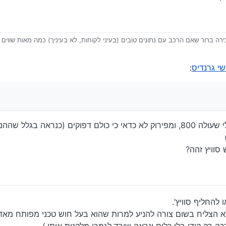
ה ברור שאם הרכב עם נתונים טובים (בעיני לקוחות, לא בעיניך) כמה מאות שווי
נס
י גרנדיס
:
מוסכניק שמתעסק הרבה עם פרוק אמר לי שעולה 800, ומפירוק לא כדאי כי כולם דפוקים (כנרא
סוויץ זהה?
נס
להחליף סוויץ’.
 לא הצליח בשום צורה להניע למרות שהוא בעל חוש טכני מפותח מאד
ה רק קודן בלי כלום ונראה שירד לגמרי מלקנות אותו.)