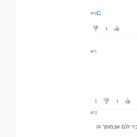
#10
1
#11
1
#12
 להחליף סוויץ ב250 ש"ח כולל עבודה (מזכיר לכם שבמוסך זה