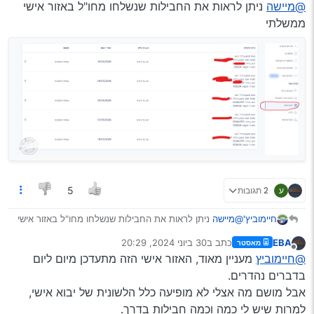
מנותק
@מיישה
ניתן לראות את החבילות שנשלחו מחו"ל באזור אישי
‘נעלמת’ וכדו’, אז כאן תוכלו לדעת הכל, מי החברה, האם
החבילה בארץ, האם מעוכבת במכס ל"ע וכו’ וכו’.
חשוב לציין שמה שנשלח ע"י מיילוג, לא מזוהה ע"י מס’ המעקב
ממשלתי
שיש בעליאקספרס, אלא ע"י מס’ המעקב שנשלח במייל.
דוגמא
ע
2 תגובות
5
חיימוביץ'
@מיישה
ניתן לראות את החבילות שנשלחו מחו"ל באזור אישי
ממשלתי
EBA
כתב ב
30 ביוני 2024, 20:29
מאסטר
נערך לאחרונה על ידי
מנותק
@חיימוביץ
מעניין מאוד, האזור אישי הזה מתעדכן מיום ליום
בדברים נהדרים.
אבל מושם מה אצלי לא מופיעה כלל הלשונית של יבוא אישי,
למרות שיש לי כמה וכמה חבילות בדרך.