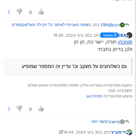
0
@EBA
כתב ב
שיטה מעניינת לאיתור כל חבילה מעליאקספרס,
הכהן
ה
ולדעת מיהי חברת השליחויות.
:
EBA
כתב ב
30 ביוני 2024, 18:45
מאסטר
נערך לאחרונה על ידי
מנותק
@מיישה
יש כל מיני מספרי מעקב מוזרים שזה לא מזהה.
@הכהן
תודה, יישר כח, חן חן
למשל CNG00659174706000 שעכשיו קיבלתי [גם
ולכן בדיוק כתבתי
בדרך כלל זה מספר שמקבלים מייד שהחבילה נשלחת ואח"כ זה
כשלוחצים על מעקב וכו’ עדיין זה המספר שמופיע
מתעדכן…
גם כשלוחצים על מעקב וכו’ עדיין זה המספר שמופיע
התקנת מולטימדיות במודיעין עילית, חסימה למולטימדיה וסימים מוזלים
050-4133851
מחפש מולטימדיה?
תתחיל כאן
0
בקישור הזה
מיישה
חיימוביץ'
כתב ב
30 ביוני 2024, 19:44
תוכלו למצוא כל חבילה, בעיקר במולטימדיות לפעמים החבילה
נערך לאחרונה על ידי חיימוביץ'