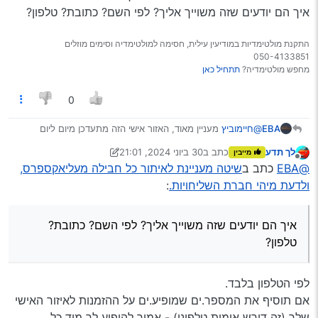
איך הם יודעים שזה משוייך אליך? לפי השם? כתובת? טלפון?
התקנת מולטימדיות במודיעין עילית, חסימה למולטימדיה וסימים מוזלים
050-4133851
מחפש מולטימדיה?
תתחיל כאן
0
EBA
@חיימוביץ
מעניין מאוד, האזור אישי הזה מתעדכן מיום ליום
בדברים נהדרים.
לך תדע
כתב ב
30 ביוני 2024, 21:01
מייבין
אבל מושם מה אצלי לא מופיעה כלל הלשונית של יבוא אישי,
נערך לאחרונה על ידי לך תדע
מנותק
@EBA
כתב ב
שיטה מעניינת לאיתור כל חבילה מעליאקספרס,
למרות שיש לי כמה וכמה חבילות בדרך.
איך הם יודעים שזה משוייך אליך? לפי השם? כתובת? טלפון?
ולדעת מיהי חברת השליחויות.
:
איך הם יודעים שזה משוייך אליך? לפי השם? כתובת?
טלפון?
לפי הטלפון בלבד.
אם תוסיף את המספר.ים שמופיע.ים על ההזמנות לאיזור האישי
שלך (זה דורש אימות טלפוני) - אמור להופיע לך מיד כל