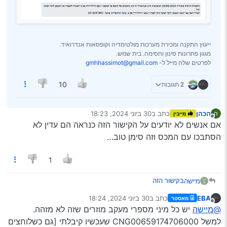
ייעוץ התקנה ומכירת מערכות מולטימדיה וקופסאות אנדרואיד.
מגוון פתרונות סינון וחסימה. בית שמש.
לפרטים שלח מייל ל-
gmhhassimot@gmail.com
2 תגובות
10
הכהן
כתב ב
30 ביוני 2024, 18:23
ה
מייבין
נערך לאחרונה על ידי
מנותק
אם אנשים לא יודעים על הקישור הזה כנראה הם עדין לא
הסתבכו עם המכס וזה סימן טוב…
1
בקישור הזה
מיישה
EBA
כתב ב
30 ביוני 2024, 18:24
מאסטר
תוכלו למצוא כל חבילה, בעיקר במולטימדיות לפעמים החבילה
נערך לאחרונה על ידי
מנותק
@מיישה
יש כל מיני מספרי מעקב מוזרים שזה לא מזהה.
‘נעלמת’ וכדו’, אז כאן תוכלו לדעת הכל, מי החברה, האם
החבילה בארץ, האם מעוכבת במכס ל"ע וכו’ וכו’.
חשוב לציין שמה שנשלח ע"י מיילוג, לא מזוהה ע"י מס’ המעקב
למשל CNG00659174706000 שעכשיו קיבלתי [גם כשלוחצים