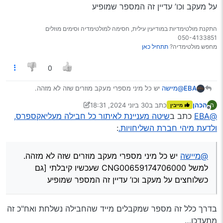
שיש בעליאקספרס, אלא ע"י מס’ המעקב שנשלח במייל.
על מעקב וכו’ עדיין זה המספר שמופיע
דוגמא
התקנת מולטימדיות במודיעין עילית, חסימה למולטימדיה וסימים מוזלים
050-4133851
מחפש מולטימדיה?
תתחיל כאן
0
EBA
@מיישה
יש כל מיני מספרי מעקב מוזרים שזה לא מזהה.
למשל CNG00659174706000 שעכשיו קיבלתי [גם כשלוחצים
הכהן
כתב ב
30 ביוני 2024, 18:31
ה
מייבין
על מעקב וכו’ עדיין זה המספר שמופיע
נערך לאחרונה על ידי הכהן
מנותק
@EBA
כתב ב
שיטה מעניינת לאיתור כל חבילה מעליאקספרס,
ולדעת מיהי חברת השליחויות.
:
@מיישה
יש כל מיני מספרי מעקב מוזרים שזה לא מזהה.
למשל CNG00659174706000 שעכשיו קיבלתי [גם
כשלוחצים על מעקב וכו’ עדיין זה המספר שמופיע
בדרך כלל זה מספר שמקבלים מייד שהחבילה נשלחת ואח"כ זה
מתעדכן…