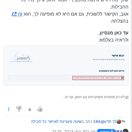
החבילות.
אגב, הקישור ללשונית, גם אם היא לא מופיעה לך, הוא
זה
.
בהצלחה.
עד כאן מנסיון.
ולראיה בעלמא:
לא רק פוסטים משתבחים עם הזמן, גם יין!..
4
@EBA
כתב ב
שיטה מעניינת לאיתור כל חבילה
לך תדע
מעליאקספרס, ולדעת מיהי חברת השליחויות.
:
EBA
כתב ב
30 ביוני 2024, 21:15
מאסטר