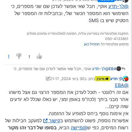
נערך לאחרונה על ידי
מנותק
איך הם יודעים שזה משוייך אליך? לפי השם? כתובת?
@לך-תדע
אוקיי, חבל שאי אפשר לעדכן שם שני מספרים, כי
טלפון?
השימושי הוא המספר הכשר שלי, ובחבילות זה המספר של
לפי הטלפון בלבד.
הסטיק שיש בו SMS
אם תוסיף את המספר.ים שמופיע.ים על ההזמנות לאיזור
האישי שלך (זה דורש אימות טלפוני) - אמור להופיע לך מיד כל
עד כאן מנסיון.
החבילות.
ולראיה בעלמא:
התקנת מולטימדיות במודיעין עילית, חסימה למולטימדיה וסימים מוזלים
אגב, הקישור ללשונית, גם אם היא לא מופיעה לך, הוא
זה
.
050-4133851
בהצלחה.
מחפש מולטימדיה?
תתחיל כאן
1
EBA
@לך-תדע
אוקיי, חבל שאי אפשר לעדכן שם שני מספרים, כי
השימושי הוא המספר הכשר שלי, ובחבילות זה המספר של
לך תדע
כתב ב
30 ביוני 2024, 21:17
מייבין
הסטיק שיש בו SMS
נערך לאחרונה על ידי לך תדע
מנותק
@EBA
אם זה רלוונטי - תוכל לעדכן את המספר הרצוי גם אצל מישהו
אחר מבני ביתך (לכה"פ באופן זמני, יש כאלו שכלל לא יודעים
שזה קיים)…
אין אימות נוסף ביחס למופיע על ההזמנה.
אפשרות נוספת, פשוט להשתמש ב
קישור
למעקב חבילות של
רשות המיסים, כפי ש
@מיישה
הביא,
בסופו של דבר זהו מקור