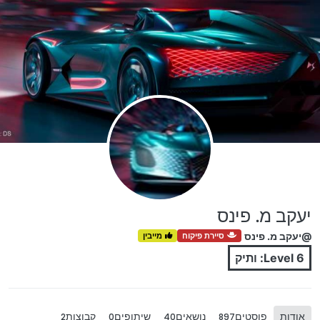
ילוג לתוכן
יעקב מ. פינס
@יעקב מ. פינס
סיירת פיקוח
מייבין
Level 6: ותיק
אודות
פוסטים
נושאים
שיתופים
קבוצות
2
0
40
897