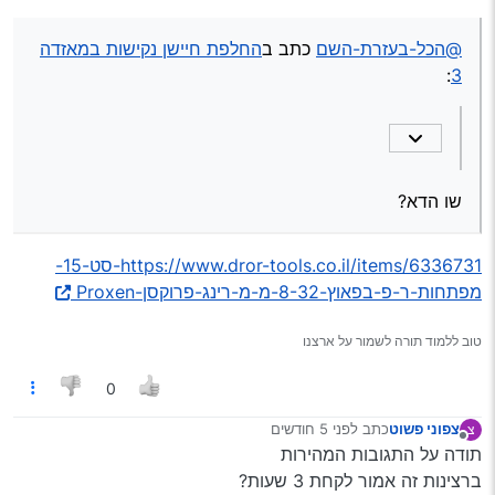
שו הדא?
@הכל-בעזרת-השם
כתב ב
החלפת חיישן נקישות במאזדה
:
3
שו הדא?
https://www.dror-tools.co.il/items/6336731-סט-15-
מפתחות-ר-פ-בפאוץ-8-32-מ-מ-רינג-פרוקסן-Proxen
טוב ללמוד תורה לשמור על ארצנו
0
צפוני פשוט
כתב
לפני 5 חודשים
צ
נערך לאחרונה על ידי
מנותק
תודה על התגובות המהירות
ברצינות זה אמור לקחת 3 שעות?