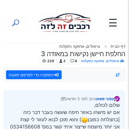
ילוג לתוכן
☰
דף הבית
טיפולים, אחזקה ותקלות
החלפת חיישן נקישות במאזדה 3
טיפולים, אחזקה ותקלות
8
2
220
התחברו כדי לפרסם תגובה
צפוני פשוט
כתב
לפני 5 חודשים
צ
נערך לאחרונה על ידי צפוני פשוט
מנותק
שלום לכולם,
אם יש מישהו באזור חיפה שעשה בעבר דבר כזה
[בהצלחה כמובן
] והוא מוכן לבוא לעזור לי קצת
אני יותר מישמח שייצור איתי קשר במס’ 0534156608