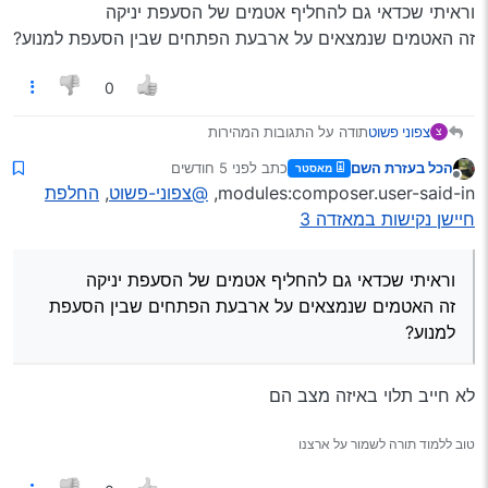
וראיתי שכדאי גם להחליף אטמים של הסעפת יניקה
זה האטמים שנמצאים על ארבעת הפתחים שבין הסעפת למנוע?
0
צפוני פשוט
תודה על התגובות המהירות
צ
ברצינות זה אמור לקחת 3 שעות?
הכל בעזרת השם
כתב
לפני 5 חודשים
מאסטר
וראיתי שכדאי גם להחליף אטמים של הסעפת יניקה
נערך לאחרונה על ידי
מנותק
modules:composer.user-said-in,
@צפוני-פשוט
,
החלפת
זה האטמים שנמצאים על ארבעת הפתחים שבין הסעפת
למנוע?
חיישן נקישות במאזדה 3
וראיתי שכדאי גם להחליף אטמים של הסעפת יניקה
זה האטמים שנמצאים על ארבעת הפתחים שבין הסעפת
למנוע?
לא חייב תלוי באיזה מצב הם
טוב ללמוד תורה לשמור על ארצנו