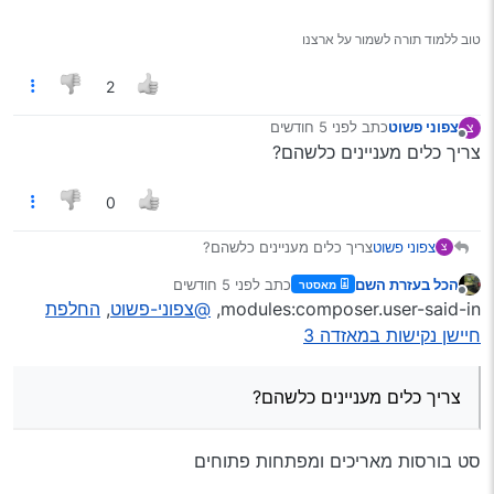
טוב ללמוד תורה לשמור על ארצנו
2
צפוני פשוט
כתב
לפני 5 חודשים
צ
נערך לאחרונה על ידי
מנותק
צריך כלים מעניינים כלשהם?
0
צפוני פשוט
צריך כלים מעניינים כלשהם?
צ
הכל בעזרת השם
כתב
לפני 5 חודשים
מאסטר
נערך לאחרונה על ידי
מנותק
modules:composer.user-said-in,
@צפוני-פשוט
,
החלפת
חיישן נקישות במאזדה 3
צריך כלים מעניינים כלשהם?
סט בורסות מאריכים ומפתחות פתוחים