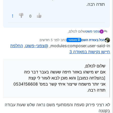
תודה רבה.
0
צפוני פשוט
שלום לכולם,
צ
אם יש מישהו באזור חיפה שעשה בעבר דבר כזה
הכל בעזרת השם
כתב
לפני 5 חודשים
מאסטר
[בהצלחה כמובן
] והוא מוכן לבוא לעזור לי קצת
נערך לאחרונה על ידי
מנותק
modules:composer.user-said-in,
@צפוני-פשוט
,
החלפת
אני יותר מישמח שייצור איתי קשר במס’ 0534156608
תודה רבה.
חיישן נקישות במאזדה 3
שלום לכולם,
אם יש מישהו באזור חיפה שעשה בעבר דבר כזה
[בהצלחה כמובן
] והוא מוכן לבוא לעזור לי קצת
אני יותר מישמח שייצור איתי קשר במס’ 0534156608
תודה רבה.
לא רציני פירוק סעפת והמסתעף משם נראה שלש שעות עבודה
בקטנה