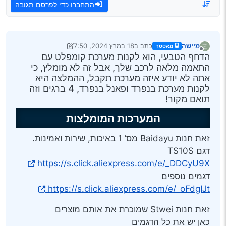
התחברו כדי לפרסם תגובה
מיישה
כתב ב
18 במרץ 2024, 7:50
מאסטר
נערך לאחרונה על ידי מיישה
מנותק
הדחף הטבעי, הוא לקנות מערכת קומפלט עם
התאמה מלאה לרכב שלך, אבל זה לא מומלץ, כי
אתה לא יודע איזה מערכת תקבל, ההמלצה היא
לקנות מערכת בנפרד ופאנל בנפרד, 4 ברגים וזה
תואם מקור!
המערכות המומלצות
זאת חנות Baidayu מס’ 1 באיכות, שירות ואמינות.
דגם TS10S
https://s.click.aliexpress.com/e/_DDCyU9X
דגמים נוספים
https://s.click.aliexpress.com/e/_oFdgIJt
זאת חנות Stwei שמוכרת את אותם מוצרים
כאן יש את כל הדגמים